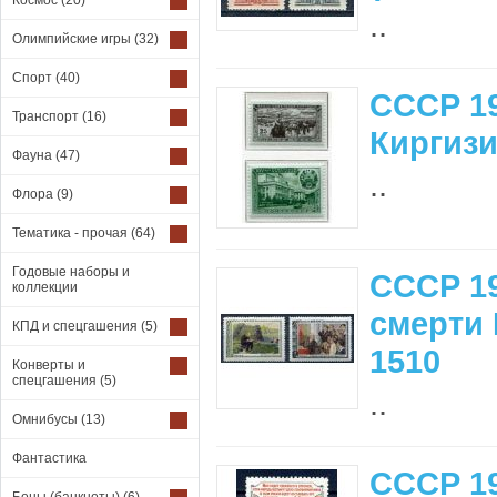
Космос
(20)
..
Олимпийские игры
(32)
Спорт
(40)
СССР 19
Транспорт
(16)
Киргизи
Фауна
(47)
..
Флора
(9)
Тематика - прочая
(64)
Годовые наборы и
СССР 19
коллекции
смерти 
КПД и спецгашения
(5)
1510
Конверты и
спецгашения
(5)
..
Омнибусы
(13)
Фантастика
СССР 19