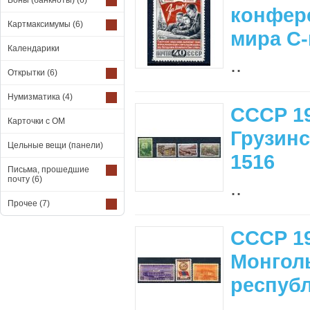
Боны (банкноты)
(6)
конфер
Картмаксимумы
(6)
мира С-
Календарики
..
Открытки
(6)
Нумизматика
(4)
СССР 19
Карточки с ОМ
Грузинс
Цельные вещи (панели)
1516
Письма, прошедшие
почту
(6)
..
Прочее
(7)
СССР 19
Монгол
республ