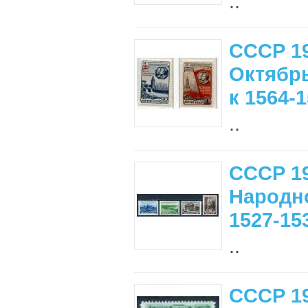
..
СССР 19
Октябр
к 1564-
..
СССР 19
Народно
1527-15
..
СССР 19