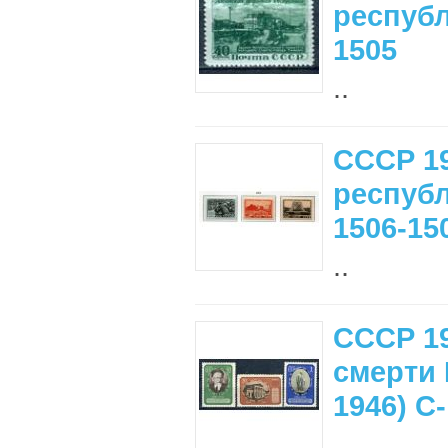
республ
1505
..
СССР 19
республ
1506-15
..
СССР 19
смерти 
1946) С
..