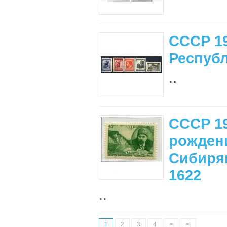
СССР 1
Республ
..
СССР 19
рожден
Сибиряк
1622
..
1
2
3
4
>
>|