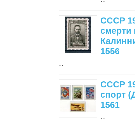
СССР 19
смерти 
Калинни
1556
..
СССР 1
спорт (
1561
..