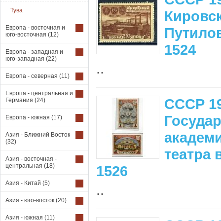
Тува
Кировск
Европа - восточная и
Путилов
юго-восточная
(12)
1524
Европа - западная и
юго-западная
(22)
..
Европа - северная
(11)
Европа - центральная и
СССР 19
Германия
(24)
Госуда
Европа - южная
(17)
академ
Азия - Ближний Восток
(32)
театра 
Азия - восточная -
центральная
(18)
1526
Азия - Китай
(5)
..
Азия - юго-восток
(20)
Азия - южная
(11)