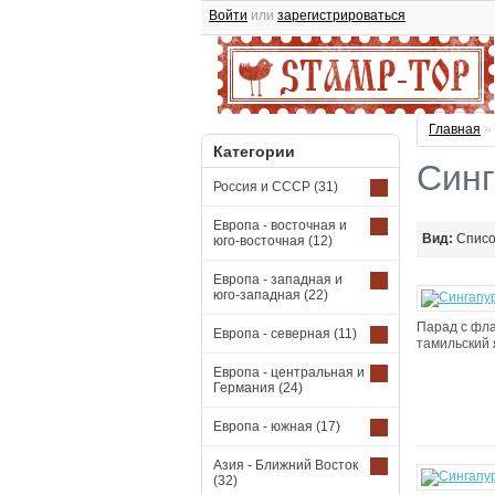
Войти
или
зарегистрироваться
Главная
»
Категории
Синг
Россия и СССР
(31)
Европа - восточная и
Вид:
Спис
юго-восточная
(12)
Европа - западная и
юго-западная
(22)
Парад с флаг
Европа - северная
(11)
тамильский я
Европа - центральная и
Германия
(24)
Европа - южная
(17)
Азия - Ближний Восток
(32)