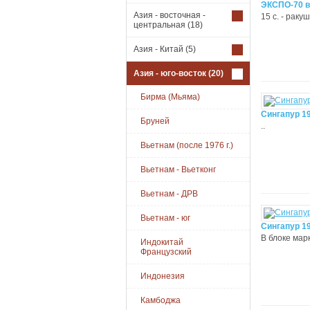
ЭКСПО-70 в 
Азия - восточная -
15 с. - раку
центральная
(18)
Азия - Китай
(5)
Азия - юго-восток
(20)
Бирма (Мьяма)
Сингапур 1
Бруней
..
Вьетнам (после 1976 г.)
Вьетнам - Вьетконг
Вьетнам - ДРВ
Вьетнам - юг
Сингапур 19
В блоке мар
Индокитай
Французский
Индонезия
Камбоджа