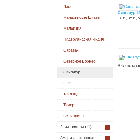
Лаос
Сингапур 1
Малазийские Штаты
10 с., 35 с.,
Малайзия
Нидерландская Индия
Саравак
Северное Борнео
В блоке марк
Сингапур
СРВ
Таиланд
Тимор
Филиппины
Азия - южная
(11)
Америка - северная и