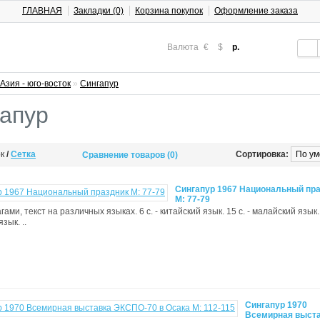
ГЛАВНАЯ
Закладки (0)
Корзина покупок
Оформление заказа
Валюта
€
$
р.
Азия - юго-восток
»
Сингапур
апур
ок
/
Сетка
Сортировка:
Сравнение товаров (0)
Сингапур 1967 Национальный пр
М: 77-79
ами, текст на различных языках. 6 с. - китайский язык. 15 с. - малайский язык. 
зык. ..
Сингапур 1970
Всемирная выст