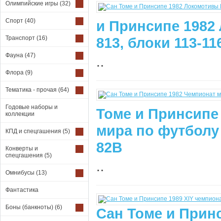
Олимпийские игры
(32)
Спорт
(40)
и Принсипе 1982
Транспорт
(16)
813, блоки 113-11
Фауна
(47)
..
Флора
(9)
Тематика - прочая
(64)
Годовые наборы и
Томе и Принсипе
коллекции
мира по футболу
КПД и спецгашения
(5)
82В
Конверты и
спецгашения
(5)
..
Омнибусы
(13)
Фантастика
Боны (банкноты)
(6)
Сан Томе и Принс