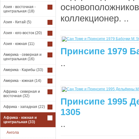
основоположников 
Азия - восточная -
центральная
(18)
коллекционер. ..
Азия - Китай
(5)
Азия - юго-восток
(20)
Азия - южная
(11)
Принcипе 1979 Ба
Америка - северная и
центральная
(16)
..
Америка - Карибы
(33)
Америка - южная
(14)
Африка - северная и
восточная
(32)
Принсипe 1995 Д
Африка - западная
(22)
1305
Африка - южная и
..
центральная
(33)
Ангола