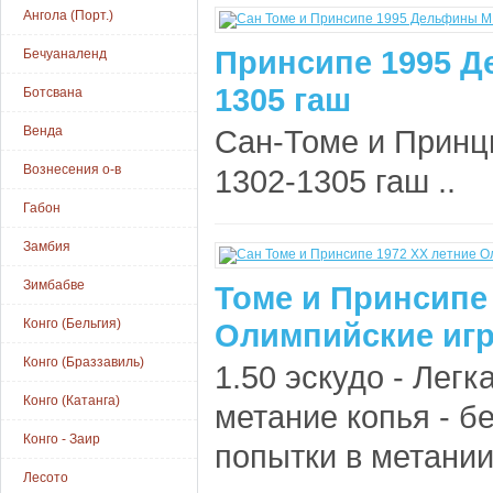
Ангола (Порт.)
Принсипe 1995 Д
Бечуаналенд
1305 гаш
Ботсвана
Венда
Сан-Томе и Принц
Вознесения о-в
1302-1305 гаш ..
Габон
Замбия
Зимбабве
Томе и Принсипе 
Конго (Бельгия)
Олимпийские игр
Конго (Браззавиль)
1.50 эскудо - Легк
Конго (Катанга)
метание копья - 
Конго - Заир
попытки в метании
Лесото