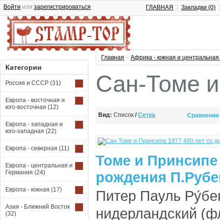
Войти
или
зарегистрироваться
ГЛАВНАЯ
Закладки (0)
Главная
»
Африка - южная и центральна
Категории
Сан-Томе и
Россия и СССР
(31)
Европа - восточная и
юго-восточная
(12)
Вид:
Список
/
Сетка
Сравнение 
Европа - западная и
юго-западная
(22)
Европа - северная
(11)
Томе и Принcипе 
Европа - центральная и
Германия
(24)
рождения П.Рубен
Европа - южная
(17)
Питер Пауль Ру́бе
Азия - Ближний Восток
нидерландский (ф
(32)