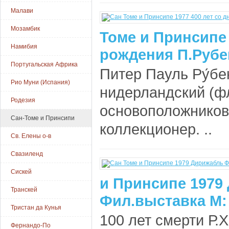
Малави
Мозамбик
Томе и Принсипе 
Намибия
рождения П.Рубен
Португальская Африка
Питер Пауль Ру́бе
Рио Муни (Испания)
нидерландский (ф
Родезия
основоположников 
Сан-Томе и Принсипи
коллекционер. ..
Св. Елены о-в
Свазиленд
Сискей
и Принсипе 1979
Транскей
Фил.выставка М:
Тристан да Кунья
100 лет смерти Р.
Фернандо-По