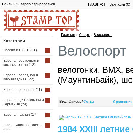
Войти
или
зарегистрироваться
ГЛАВНАЯ
Закладки (0)
Главная
»
Спорт
»
Велоспорт
Категории
Велоспорт
Россия и СССР
(31)
Европа - восточная и
юго-восточная
(12)
велогонки, BMX, в
Европа - западная и
(Маунтинбайк), ш
юго-западная
(22)
Европа - северная
(11)
Европа - центральная и
Вид:
Список
/
Сетка
Сравнение 
Германия
(24)
Европа - южная
(17)
Азия - Ближний Восток
1984 XXIII летни
(32)