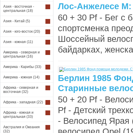
Лос-Анжелесе М: 
Азия - восточная -
центральная
(18)
60 + 30 Pf - Бег с
Азия - Китай
(5)
спортсменка преод
Азия - юго-восток
(20)
Шоссейный велоспо
Азия - южная
(11)
байдарках, женская
Америка - северная и
центральная
(16)
Америка - Карибы
(33)
Берлин 1985 Фон
Америка - южная
(14)
Старинные велос
Африка - северная и
восточная
(32)
50 + 20 Pf - Велоси
Африка - западная
(22)
Pf - Детский трехк
Африка - южная и
центральная
(33)
- Велосипед Ярая (
Австралия и Океания
велосипед Opel (192
(32)