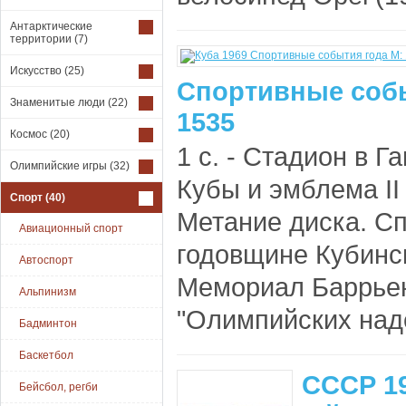
Антарктические
территории
(7)
Искусство
(25)
Спортивные собы
Знаменитые люди
(22)
1535
Космос
(20)
1 с. - Стадион в Г
Олимпийские игры
(32)
Кубы и эмблема II
Спорт
(40)
Метание диска. С
Авиационный спорт
годовщине Кубинск
Автоспорт
Мемориал Баррьент
Альпинизм
"Олимпийских надеж
Бадминтон
Баскетбол
СССР 19
Бейсбол, регби