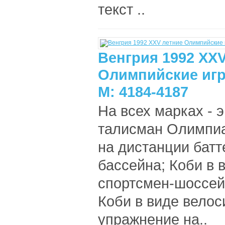
текст ..
Венгрия 1992 XX
Олимпийские игр
М: 4184-4187
На всех марках -
талисман Олимпиад
на дистанции бат
бассейна; Коби в в
спортсмен-шоссей
Коби в виде велоси
упражнение на..