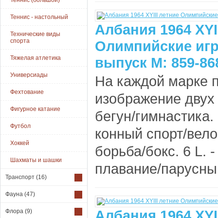
Теннис (большой)
Теннис - настольный
Албания 1964 XYI
Технические виды
спорта
Олимпийские игр
Тяжелая атлетика
выпуск М: 859-86
Универсиады
На каждой марке 
Фехтование
изображение двух в
Фигурное катание
бегун/гимнастика. 
Футбол
конный спорт/велос
Хоккей
борьба/бокс. 6 L. -
Шахматы и шашки
плавание/парусный 
Транспорт
(16)
Фауна
(47)
Албания 1964 XYI
Флора
(9)