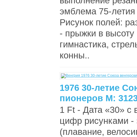
выполнение резан
эмблема 75-летия
Рисунок полей: ра
- прыжки в высоту
гимнастика, стрель
конны..
1976 30-летие Со
пионеров M: 312
1 Ft - Дата «30» с
цифр рисунками - 
(плавание, велоси