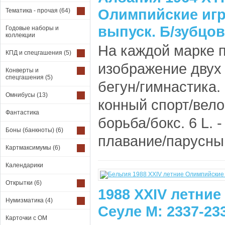
Олимпийские игр
Тематика - прочая
(64)
выпуск. Б/зубцов
Годовые наборы и
коллекции
На каждой марке 
КПД и спецгашения
(5)
изображение двух в
Конверты и
спецгашения
(5)
бегун/гимнастика. 
Омнибусы
(13)
конный спорт/велос
Фантастика
борьба/бокс. 6 L. -
Боны (банкноты)
(6)
плавание/парусный 
Картмаксимумы
(6)
Календарики
Открытки
(6)
1988 XXIV летни
Нумизматика
(4)
Сеуле М: 2337-23
Карточки с ОМ