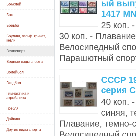
ый выпу
Бобслей
1417 M
Бокс
25 коп. 
Борьба
30 коп. - Плавание;
Боулинг, гольф. крикет,
кегли
Велосипедный спорт
Велоспорт
Парашютный спорт; 
Водные виды спорта
Волейбол
СССР 1
Гандбол
серия С
Гимнастика и
акробатика
40 коп. 
Гребля
синяя, т
Дайвинг
Плавание, темно-с
Другие виды спорта
Велосипедный спор