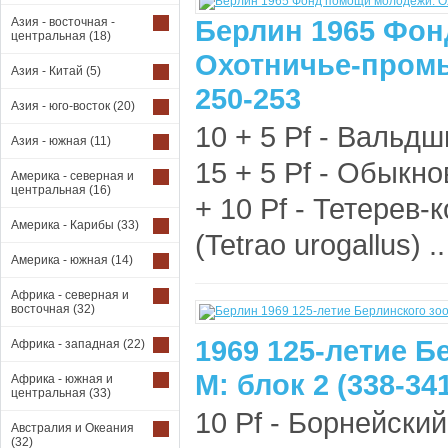
Берлин 1965 Фон
Азия - восточная -
центральная
(18)
Охотничье-пром
Азия - Китай
(5)
250-253
Азия - юго-восток
(20)
10 + 5 Pf - Вальдшн
Азия - южная
(11)
15 + 5 Pf - Обыкно
Америка - северная и
центральная
(16)
+ 10 Pf - Тетерев-ко
Америка - Карибы
(33)
(Tetrao urogallus) ..
Америка - южная
(14)
Африка - северная и
восточная
(32)
1969 125-летие Б
Африка - западная
(22)
М: блок 2 (338-34
Африка - южная и
центральная
(33)
10 Pf - Борнейски
Австралия и Океания
(32)