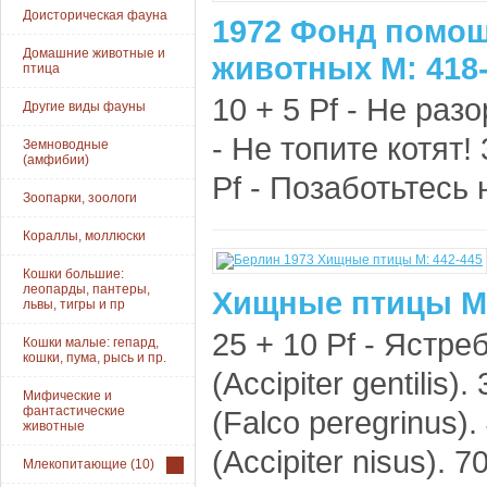
Доисторическая фауна
1972 Фонд помощ
Домашние животные и
животных М: 418
птица
10 + 5 Pf - Не разо
Другие виды фауны
- Не топите котят!
Земноводные
(амфибии)
Pf - Позаботьтесь 
Зоопарки, зоологи
Кораллы, моллюски
Кошки большие:
леопарды, пантеры,
Хищные птицы М:
львы, тигры и пр
25 + 10 Pf - Ястре
Кошки малые: гепард,
кошки, пума, рысь и пр.
(Accipiter gentilis)
Мифические и
фантастические
(Falco peregrinus)
животные
(Accipiter nisus). 7
Млекопитающие
(10)