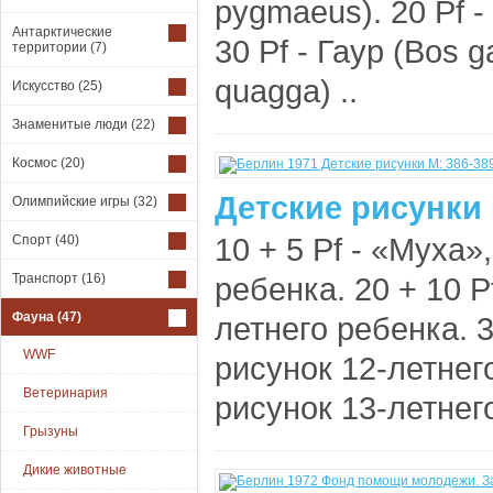
pygmaeus). 20 Pf -
Антарктические
30 Pf - Гаур (Bos 
территории
(7)
quagga) ..
Искусство
(25)
Знаменитые люди
(22)
Космос
(20)
Детские рисунки 
Олимпийские игры
(32)
10 + 5 Pf - «Муха»
Спорт
(40)
Транспорт
(16)
ребенка. 20 + 10 P
Фауна
(47)
летнего ребенка. 3
WWF
рисунок 12-летнего
Ветеринария
рисунок 13-летнего
Грызуны
Дикие животные