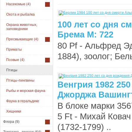
Насекомые
(4)
Охота и рыбалка
100 лет со дня 
Охрана животных,
заповедники
Брема М: 722
Пресмыкающие
(4)
80 Pf - Альфред Э
Приматы
1884), зоолог; Белы
Псовые
(4)
Птицы
Птицы-пингвины
Венгрия 1982 250
Рыбы и морская фауна
Джорджа Вашингт
Фауна в геральдике
В блоке марки 356
Хищники
5 Ft - Михай Ковач
Флора
(9)
(1732-1799) ..