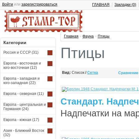
Войти
или
зарегистрироваться
ГЛАВНАЯ
Закладки (0)
Главная
»
Фауна
»
Птицы
Категории
Птицы
Россия и СССР
(31)
Европа - восточная и
юго-восточная
(12)
Вид:
Список
/
Сетка
Сравнение 
Европа - западная и
юго-западная
(22)
Европа - северная
(11)
Стандарт. Надпеч
Европа - центральная и
Германия
(24)
Надпечатки на мар
Европа - южная
(17)
Азия - Ближний Восток
(32)