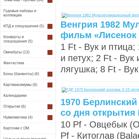
Тематика - прочая
(64)
Годовые наборы и
коллекции
Венгрия 1982 М
КПД и спецгашения
(5)
фильм «Лисенок 
Конверты и
спецгашения
(5)
1 Ft - Вук и птица; 
Омнибусы
(13)
и петух; 2 Ft - Вук 
Фантастика
лягушка; 8 Ft - Ву
Боны (банкноты)
(6)
Картмаксимумы
(6)
Календарики
1970 Берлинский 
Открытки
(6)
со дня открытия 
Нумизматика
(4)
10 Pf - Овцебык (O
Карточки с ОМ
Pf - Китоглав (Bal