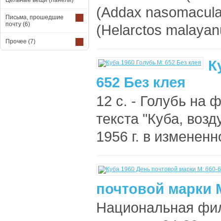
Цельные вещи (панели)
(Addax nasomacula
Письма, прошедшие
почту
(6)
(Helarctos malayanu
Прочее
(7)
К
652 Без клея
12 с. - Голубь на
текста "Куба, воз
1956 г. в измененн
почтовой марки М
Национальная фи