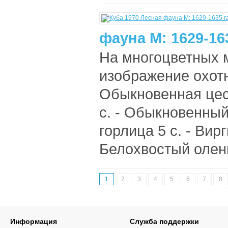
фауна М: 1629-16
На многоцветных 
изображение охотн
Обыкновенная цеса
с. - Обыкновенный
горлица 5 с. - Вирг
Белохвостый олень
1
2
3
4
5
6
7
8
Информация
Служба поддержки