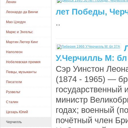
Ленин
лет Победы, Черч
Леонардо да Винчи
..
Мао Цзедун
Маркс и Энгельс
Мартин Лютер Кинг
Наполеон
У.Черчилль М: бл
Нобелевская премия
Сэр Уинстон Леон
Певцы, музыканты
(1874 - 1965) — б
Писатели
государственный и
Рузвельт
министр Великобр
Сталин
годах; военный (по
Цезарь Юлий
почётный член Бри
Черчилль