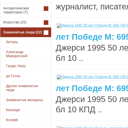
журналист, писате
Антарктические
территории
(7)
Искусство
(25)
Знаменитые люди
(22)
лет Победе М: 69
Актеры
Джерси 1995 50 ле
Александр
бл 10 ..
Македонский
Ганди, Неру
де Голль
лет Победе М: 69
Другие знаменитые
люди
Джерси 1995 50 ле
Знаменитые женщины
бл 10 КПД ..
Кеннеди
Колумб