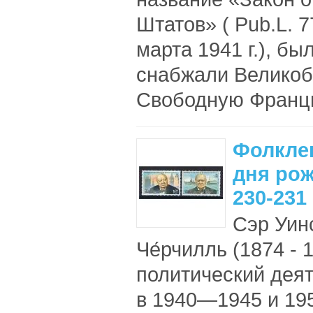
Штатов» ( Pub.L. 7
марта 1941 г.), б
снабжали Великоб
Свободную Франци
Фолклен
дня рож
230-231
Сэр Уин
Че́рчилль (1874 -
политический дея
в 1940—1945 и 195