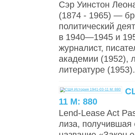
Сэр Уинстон Леон
(1874 - 1965) — б
политический дея
в 1940—1945 и 195
журналист, писате
академии (1952), 
литературе (1953).
СШ
11 M: 880
Lend-Lease Act Pa
лиза, получившая
название «Закон 