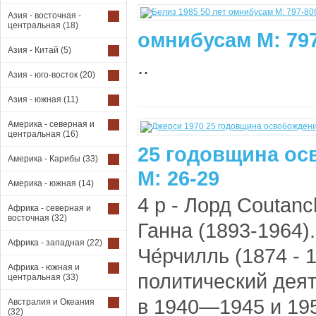
Азия - восточная -
центральная
(18)
омнибусам М: 79
Азия - Китай
(5)
..
Азия - юго-восток
(20)
Азия - южная
(11)
Америка - северная и
центральная
(16)
25 годовщина о
Америка - Карибы
(33)
М: 26-29
Америка - южная
(14)
4 р - Лорд Coutan
Африка - северная и
восточная
(32)
Ганна (1893-1964)
Африка - западная
(22)
Че́рчилль (1874 -
Африка - южная и
политический дея
центральная
(33)
в 1940—1945 и 195
Австралия и Океания
(32)