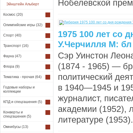
Нобелевской преми
Эйнштейн Альберт
Космос
(20)
Олимпийские игры
(32)
1975 100 лет со 
Спорт
(40)
У.Черчилля М: бл
Транспорт
(16)
Сэр Уинстон Леон
Фауна
(47)
(1874 - 1965) — б
Флора
(9)
политический дея
Тематика - прочая
(64)
в 1940—1945 и 195
Годовые наборы и
коллекции
журналист, писате
КПД и спецгашения
(5)
академии (1952), 
Конверты и
спецгашения
(5)
литературе (1953).
Омнибусы
(13)