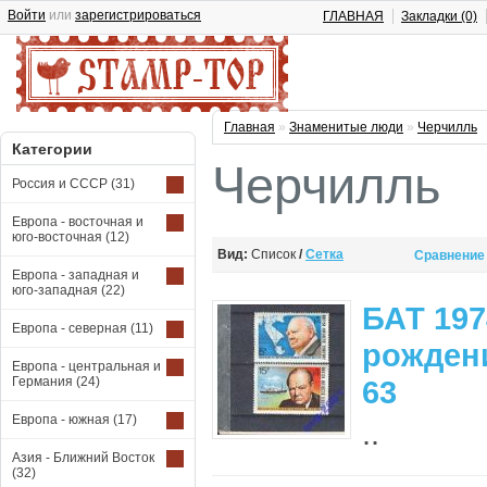
Войти
или
зарегистрироваться
ГЛАВНАЯ
Закладки (0)
Главная
»
Знаменитые люди
»
Черчилль
Категории
Черчилль
Россия и СССР
(31)
Европа - восточная и
юго-восточная
(12)
Вид:
Список
/
Сетка
Сравнение 
Европа - западная и
юго-западная
(22)
БАТ 197
Европа - северная
(11)
рождени
Европа - центральная и
Германия
(24)
63
Европа - южная
(17)
..
Азия - Ближний Восток
(32)