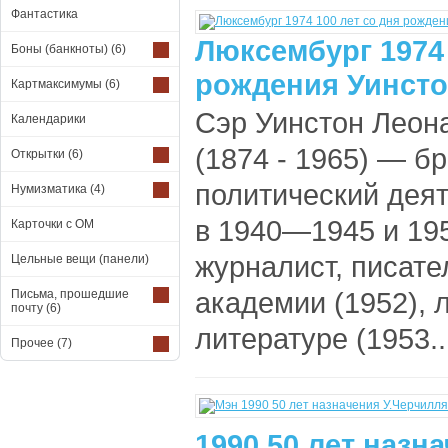
Фантастика
Люксембург 1974 
Боны (банкноты)
(6)
рождения Уинсто
Картмаксимумы
(6)
Сэр Уинстон Леон
Календарики
(1874 - 1965) — б
Открытки
(6)
политический дея
Нумизматика
(4)
в 1940—1945 и 195
Карточки с ОМ
журналист, писате
Цельные вещи (панели)
академии (1952), 
Письма, прошедшие
почту
(6)
литературе (1953..
Прочее
(7)
1990 50 лет назн