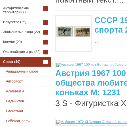
Антарктические
территории
(7)
СССР 1
Искусство
(25)
спорта 
Знаменитые люди
(22)
..
Космос
(20)
Олимпийские игры
(32)
Спорт
(40)
Австрия 1967 100
Авиационный спорт
общества любите
Автоспорт
коньках М: 1231
Альпинизм
3 S - Фигуристка ХI
Бадминтон
Баскетбол
Бейсбол, регби