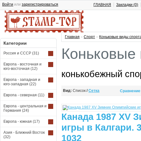
Войти
или
зарегистрироваться
ГЛАВНАЯ
Закладки (0)
Главная
»
Спорт
»
Коньковые виды спорт
Категории
Коньковые 
Россия и СССР
(31)
Европа - восточная и
юго-восточная
(12)
конькобежный спор
Европа - западная и
юго-западная
(22)
Вид:
Список
/
Сетка
Сравнение 
Европа - северная
(11)
Европа - центральная и
Германия
(24)
Канада 1987 XV 
Европа - южная
(17)
игры в Калгари. 
Азия - Ближний Восток
1032
(32)