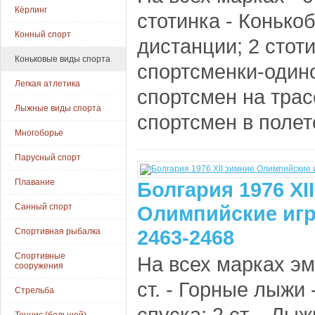
Кёрлинг
стотинка - Конько
Конный спорт
дистанции; 2 стот
Коньковые виды спорта
спортсменки-одино
Легкая атлетика
спортсмен на трас
Лыжные виды спорта
спортсмен в полете
Многоборье
Парусный спорт
Плавание
Болгария 1976 XI
Санный спорт
Олимпийские игр
2463-2468
Спортивная рыбалка
Спортивные
На всех марках э
сооружения
ст. - Горные лыжи 
Стрельба
спуска; 2 ст. - Лы