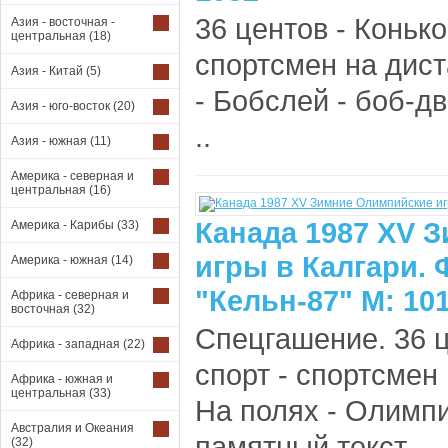
36 центов - Коньк
Азия - восточная -
центральная
(18)
спортсмен на дис
Азия - Китай
(5)
- Бобслей - боб-д
Азия - юго-восток
(20)
..
Азия - южная
(11)
Америка - северная и
центральная
(16)
Канада 1987 XV 
Америка - Карибы
(33)
игры в Калгари.
Америка - южная
(14)
"Кельн-87" М: 10
Африка - северная и
восточная
(32)
Спецгашение. 36 
Африка - западная
(22)
спорт - спортсме
Африка - южная и
центральная
(33)
На полях - Олимпи
Австралия и Океания
памятный текст. ..
(32)