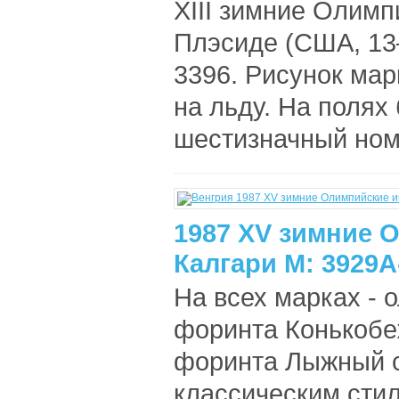
XIII зимние Олимп
Плэсиде (США, 13
3396. Рисунок мар
на льду. На полях 
шестизначный номе
1987 XV зимние 
Калгари М: 3929A
На всех марках - 
форинта Конькобеж
форинта Лыжный с
классическим стил