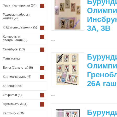
Бурунди
Тематика - прочая
(64)
Олимпи
Годовые наборы и
Инсбрук
коллекции
3А, 3В
КПД и спецгашения
(5)
..
Конверты и
спецгашения
(5)
Омнибусы
(13)
Бурунди
Фантастика
Олимпи
Боны (банкноты)
(6)
Гренобл
Картмаксимумы
(6)
26А гаш
Календарики
..
Открытки
(6)
Нумизматика
(4)
Бурунди
Карточки с ОМ