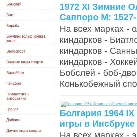
1972 XI Зимние 
Бобслей
Саппоро М: 1527-
Бокс
Борьба
На всех марках - 
Боулинг, гольф. крикет,
киндарков - Биатл
кегли
киндарков - Санны
Велоспорт
киндарков - Хоккей
Водные виды спорта
Бобслей - боб-дво
Волейбол
Конькобежный спор
Гандбол
Гимнастика и
акробатика
Гребля
Болгария 1964 I
Дайвинг
игры в Инсбруке 
Другие виды спорта
На всех марках -