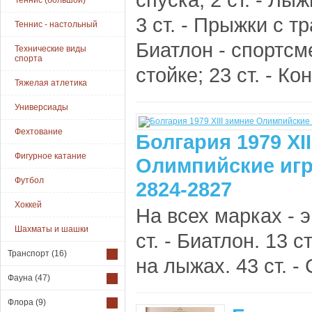
Теннис (большой)
3 ст. - Прыжки с т
Теннис - настольный
Биатлон - спортсме
Технические виды
спорта
стойке; 23 ст. - Ко
Тяжелая атлетика
Универсиады
Фехтование
Болгария 1979 ХI
Фигурное катание
Олимпийские игр
Футбол
2824-2827
Хоккей
На всех марках -
Шахматы и шашки
ст. - Биатлон. 13 с
Транспорт
(16)
на лыжах. 43 ст. -
Фауна
(47)
Флора
(9)