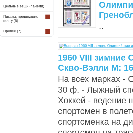
Олимпи
Цельные вещи (панели)
Гренобл
Письма, прошедшие
почту
(6)
..
Прочее
(7)
1960 VIII зимние
Скво-Вэлли М: 16
На всех марках - 
30 ф. - Лыжный сп
Хоккей - ведение 
спортсмен в полет
спортсменка на ди
спортсмен на трасс