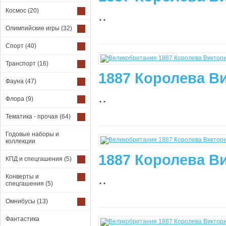
Космос
(20)
..
Олимпийские игры
(32)
Спорт
(40)
Транспорт
(16)
1887 Королева Ви
Фауна
(47)
..
Флора
(9)
Тематика - прочая
(64)
Годовые наборы и
коллекции
1887 Королева Ви
КПД и спецгашения
(5)
..
Конверты и
спецгашения
(5)
Омнибусы
(13)
Фантастика