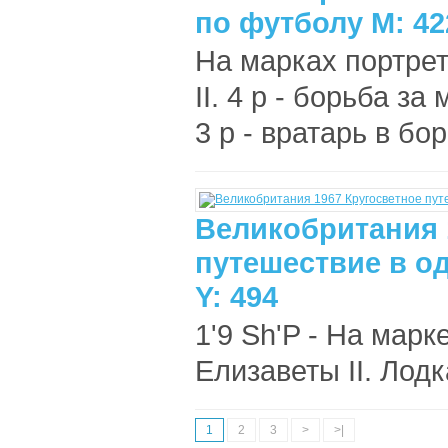
по футболу M: 42
На марках портре
II. 4 р - борьба за
3 p - вратарь в бо
Великобритания 
путешествие в о
Y: 494
1'9 Sh'P - На мар
Елизаветы II. Лодк
1
2
3
>
>|