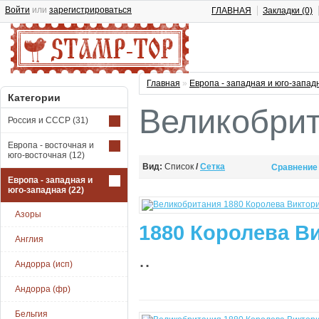
Войти
или
зарегистрироваться
ГЛАВНАЯ
Закладки (0)
Главная
»
Европа - западная и юго-запад
Категории
Великобри
Россия и СССР
(31)
Европа - восточная и
юго-восточная
(12)
Вид:
Список
/
Сетка
Сравнение 
Европа - западная и
юго-западная
(22)
Азоры
1880 Королева Ви
Англия
..
Андорра (исп)
Андорра (фр)
Бельгия