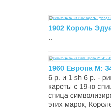
1902 Король Эдуа
..
1960 Европа M: 3
6 p. и 1 sh 6 p. - 
кареты с 19-ю спи
спица символизир
этих марок, Короле