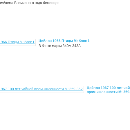
 - эмблема Всемирного года беженцев ..
Цейлон 1966 Птицы М: блок 1
В блоке марки 340А-343А ..
Цейлон 1967 100 лет ча
промышленности М: 359