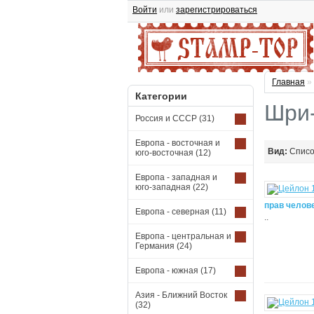
Войти
или
зарегистрироваться
Главная
»
Категории
Шри-
Россия и СССР
(31)
Европа - восточная и
Вид:
Спис
юго-восточная
(12)
Европа - западная и
юго-западная
(22)
прав челове
Европа - северная
(11)
..
Европа - центральная и
Германия
(24)
Европа - южная
(17)
Азия - Ближний Восток
(32)