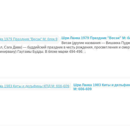
Шри Ланка 1979 Праздник "Весак" М: б
Весак (другие названия — Вишакха Пудж
л, Сага Дава) — буддийский праздник в честь рождения, просветления и смер
ринирвану) Гаутамы Будды. В блоке марки 494-496. ..
Шри Ланка 1983 Киты и дельфи
М: 606-609