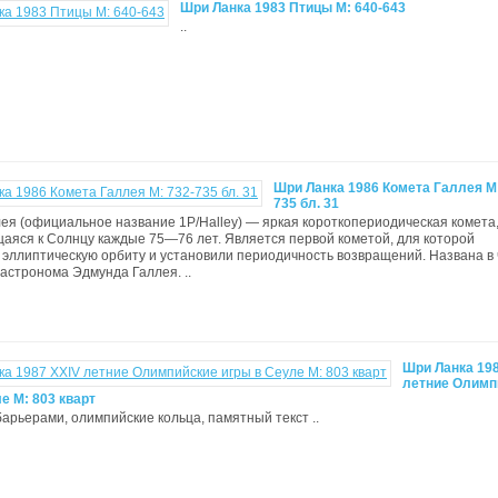
Шри Ланка 1983 Птицы M: 640-643
..
Шри Ланка 1986 Комета Галлея М:
735 бл. 31
ея (официальное название 1P/Halley) — яркая короткопериодическая комета
яся к Солнцу каждые 75—76 лет. Является первой кометой, для которой
эллиптическую орбиту и установили периодичность возвращений. Названа в 
 астронома Эдмунда Галлея. ..
Шри Ланка 198
летние Олимп
е М: 803 кварт
 барьерами, олимпийские кольца, памятный текст ..