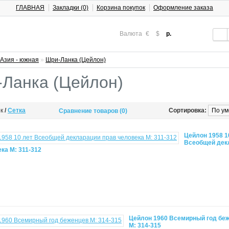
ГЛАВНАЯ
Закладки (0)
Корзина покупок
Оформление заказа
Валюта
€
$
р.
Азия - южная
»
Шри-Ланка (Цейлон)
Ланка (Цейлон)
ок
/
Сетка
Сортировка:
Сравнение товаров (0)
Цейлон 1958 1
Всеобщей дек
ка М: 311-312
Цейлон 1960 Всемирный год бе
М: 314-315