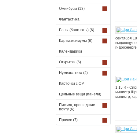
Омнибусы
(13)
Фантастика
Боны (банкноты)
(6)
сентября 18
Картмаксимумы
(6)
выдающуюся 
гидроэнерге
Календарики
Открытки
(6)
Нумизматика
(4)
Карточки с ОМ
1,15 R - Си
министр Шри
Цельные вещи (панели)
министр; кар
Письма, прошедшие
почту
(6)
Прочее
(7)