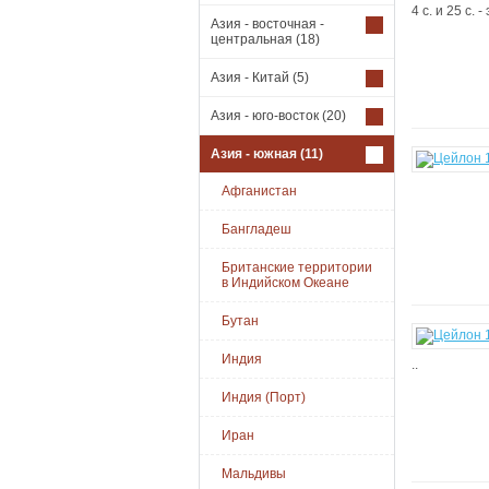
4 с. и 25 с.
Азия - восточная -
центральная
(18)
Азия - Китай
(5)
Азия - юго-восток
(20)
Азия - южная
(11)
Афганистан
Бангладеш
Британские территории
в Индийском Океане
Бутан
Индия
..
Индия (Порт)
Иран
Мальдивы