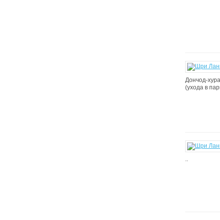
Дончод-хура
(ухода в па
..