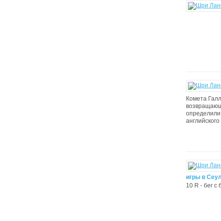
Комета Галл
возвращающа
определили 
английского
игры в Сеул
10 R - бег с