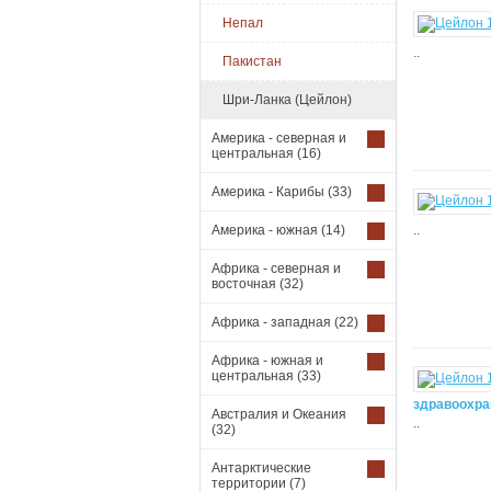
Непал
..
Пакистан
Шри-Ланка (Цейлон)
Америка - северная и
центральная
(16)
Америка - Карибы
(33)
Америка - южная
(14)
..
Африка - северная и
восточная
(32)
Африка - западная
(22)
Африка - южная и
центральная
(33)
здравоохра
Австралия и Океания
..
(32)
Антарктические
территории
(7)