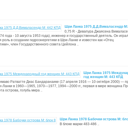
Шри Ланка 1975 Д.Д.Вималасендр М:
0,75 R - Девапура Джаясена Вималасе
74 года - 10 августа 1953 года), инженер и государственный деятель. Он игра
роль в создании гидроэнергетики в Шри-Ланке и известен как «Отец
тики», член Государственного совета Цейлона ..
Шри Ланка 1975 Междун
год женщин М: 443 КПД
римаво Ратватте Диас Бандаранаике (17 апреля 1916 — 10 октября 2000) — п
-Ланки в 1960—1965, 1970—1977, 1994—2000 гг., первая в мире женщина Пр
та острова, голубь мира ..
Шри Ланка 1978 Бабочки острова М: бло
В блоке марки 483-486 ..