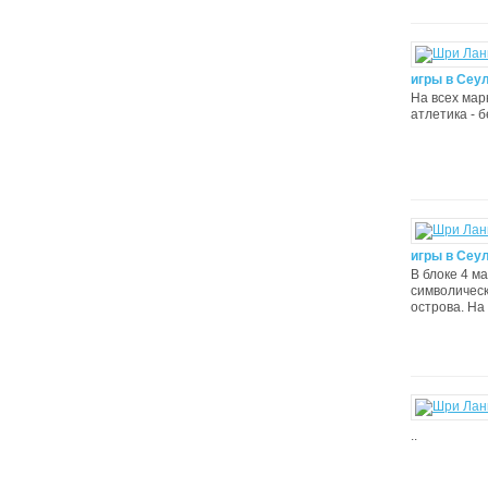
игры в Сеул
На всех мар
атлетика - бе
игры в Сеул
В блоке 4 м
символически
острова. На
..