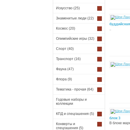
Искусство
(25)
Знаменитые люди
(22)
буддийская
Космос
(20)
..
Олимпийские игры
(32)
Спорт
(40)
Транспорт
(16)
Фауна
(47)
Флора
(9)
Тематика - прочая
(64)
Годовые наборы и
коллекции
КПД и спецгашения
(5)
блок 3
В блоке марк
Конверты и
спецгашения
(5)