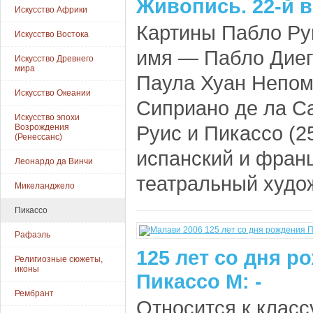
Живопись. 22-й в
Искусство Африки
Картины Пабло Ру
Искусство Востока
имя — Пабло Диег
Искусство Древнего
мира
Паула Хуан Непом
Искусство Океании
Сиприано де ла С
Искусство эпохи
Руис и Пикассо (2
Возрождения
(Ренессанс)
испанский и франц
Леонардо да Винчи
театральный худож
Микеланджело
Пикассо
Рафаэль
125 лет со дня р
Религиозные сюжеты,
иконы
Пикассо М: -
Рембрант
Относится к классу