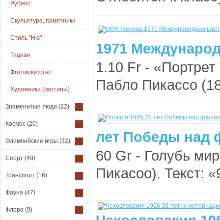
Рубенс
Скульптура, памятники
Стиль "Ню"
1971 Международ
Тициан
1.10 Fr - «Портре
Фотоискусство
Пабло Пикассо (18
Художники (картины)
Знаменитые люди
(22)
Космос
(20)
лет Победы над 
Олимпийские игры
(32)
60 Gr - Голубь ми
Спорт
(40)
Пикасоо). Текст: «
Транспорт
(16)
Фауна
(47)
Флора
(9)