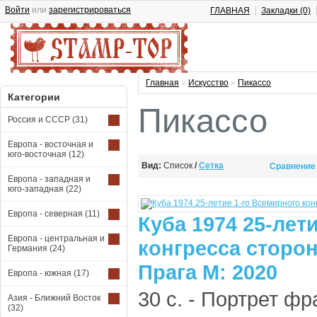
Войти
или
зарегистрироваться
ГЛАВНАЯ
Закладки (0)
Главная
»
Искусство
»
Пикассо
Категории
Пикассо
Россия и СССР
(31)
Европа - восточная и
юго-восточная
(12)
Вид:
Список
/
Сетка
Сравнение 
Европа - западная и
юго-западная
(22)
Европа - северная
(11)
Куба 1974 25-лет
Европа - центральная и
конгресса сторо
Германия
(24)
Прага М: 2020
Европа - южная
(17)
30 с. - Портрет ф
Азия - Ближний Восток
(32)