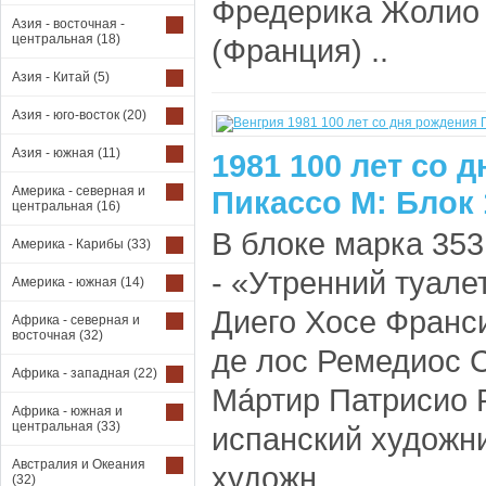
Фредерика Жолио 
Азия - восточная -
центральная
(18)
(Франция) ..
Азия - Китай
(5)
Азия - юго-восток
(20)
Азия - южная
(11)
1981 100 лет со 
Америка - северная и
Пикассо М: Блок
центральная
(16)
В блоке марка 353
Америка - Карибы
(33)
- «Утренний туале
Америка - южная
(14)
Диего Хосе Франс
Африка - северная и
восточная
(32)
де лос Ремедиос 
Африка - западная
(22)
Ма́ртир Патрисио 
Африка - южная и
центральная
(33)
испанский художни
Австралия и Океания
художн..
(32)