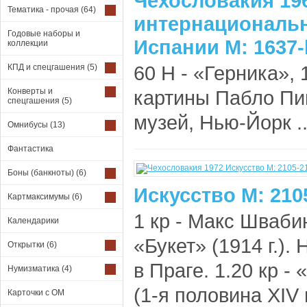
Чехословакия 196
Тематика - прочая
(64)
интернациональн
Годовые наборы и
Испании М: 1637-
коллекции
60 H - «Герника», 
КПД и спецгашения
(5)
Конверты и
картины Пабло Пи
спецгашения
(5)
музей, Нью-Йорк .
Омнибусы
(13)
Фантастика
Боны (банкноты)
(6)
Искусство М: 210
Картмаксимумы
(6)
1 кр - Макс Шваби
Календарики
«Букет» (1914 г.)
Открытки
(6)
в Праге. 1.20 кр 
Нумизматика
(4)
(1-я половина XIV 
Карточки с ОМ