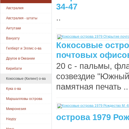
34-47
Австралия
..
Австралия - штаты
Аитутаки
Вануату
Кокосовые остро
Гилберт и Эллис о-ва
почтовых офисов
Другое в Океании
20 с - пальмы, фла
Кирибати
созвездие "Южный К
Кокосовые (Килинг) о-ва
памятная печать ..
Кука о-ва
Маршалловы острова
Микронезия
острова 1979 Рож
Науру
..