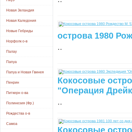
Ниуэ
Новая Зеландия
Новая Каледония
Новые Гебриды
острова 1980 Рож
Норфолк о-в
..
Палау
Папуа
Папуа и Новая Гвинея
Кокосовые остро
Пенрин
"Операция Дрейк 
Питкерн о-ва
..
Полинезия (Фр.)
Рождества о-в
Самоа
Кокосовые остров