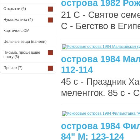
острова 1982 Рож
Открытки
(6)
21 C - Святое семе
Нумизматика
(4)
C - Бегство в Египе
Карточки с ОМ
Цельные вещи (панели)
Письма, прошедшие
острова 1984 Мал
почту
(6)
112-114
Прочее
(7)
45 c - Праздник Ха
меленггок. 85 c - С
острова 1984 Фи
84" М: 123-124