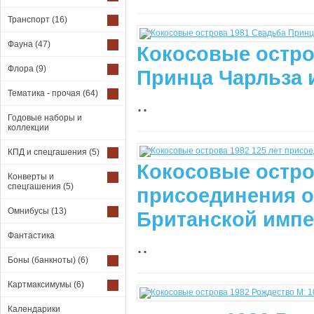
Транспорт
(16)
Фауна
(47)
Кокосовые остро
Флора
(9)
Принца Чарльза 
Тематика - прочая
(64)
..
Годовые наборы и
коллекции
КПД и спецгашения
(5)
Кокосовые остров
Конверты и
спецгашения
(5)
присоединения о
Омнибусы
(13)
Британской импе
Фантастика
..
Боны (банкноты)
(6)
Картмаксимумы
(6)
Календарики