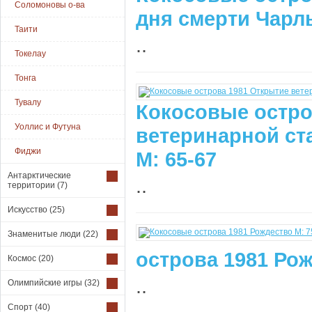
Соломоновы о-ва
дня смерти Чарль
Таити
..
Токелау
Тонга
Тувалу
Кокосовые остро
Уоллис и Футуна
ветеринарной ст
Фиджи
M: 65-67
Антарктические
..
территории
(7)
Искусство
(25)
Знаменитые люди
(22)
острова 1981 Рож
Космос
(20)
..
Олимпийские игры
(32)
Спорт
(40)