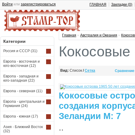
Войти
или
зарегистрироваться
ГЛАВНАЯ
Закладки (0)
Главная
»
Австралия и Океания
»
Кокосов
Категории
Кокосовые 
Россия и СССР
(31)
Европа - восточная и
юго-восточная
(12)
Вид:
Список
/
Сетка
Сравнение 
Европа - западная и
юго-западная
(22)
Европа - северная
(11)
Кокосовые остров
Европа - центральная и
создания корпус
Германия
(24)
Зеландии М: 7
Европа - южная
(17)
..
Азия - Ближний Восток
(32)