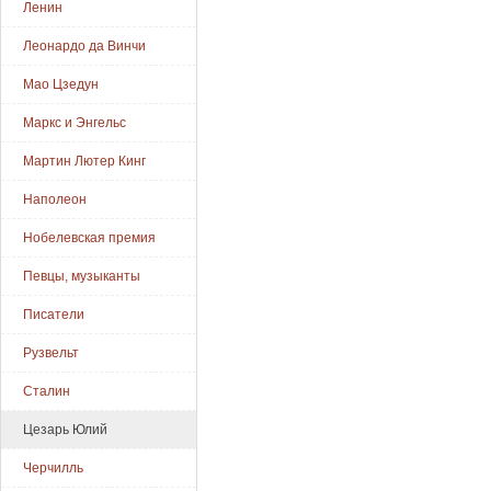
Ленин
Леонардо да Винчи
Мао Цзедун
Маркс и Энгельс
Мартин Лютер Кинг
Наполеон
Нобелевская премия
Певцы, музыканты
Писатели
Рузвельт
Сталин
Цезарь Юлий
Черчилль