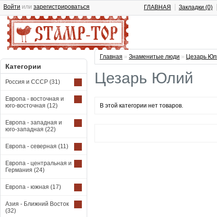
Войти
или
зарегистрироваться
ГЛАВНАЯ
Закладки (0)
Главная
»
Знаменитые люди
»
Цезарь Юл
Категории
Цезарь Юлий
Россия и СССР
(31)
Европа - восточная и
юго-восточная
(12)
В этой категории нет товаров.
Европа - западная и
юго-западная
(22)
Европа - северная
(11)
Европа - центральная и
Германия
(24)
Европа - южная
(17)
Азия - Ближний Восток
(32)