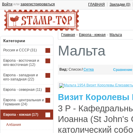
Войти
или
зарегистрироваться
ГЛАВНАЯ
Закладки (0)
Главная
»
Европа - южная
»
Мальта
Категории
Мальта
Россия и СССР
(31)
Европа - восточная и
юго-восточная
(12)
Вид:
Список
/
Сетка
Сравнение 
Европа - западная и
юго-западная
(22)
Европа - северная
(11)
Визит Королевы Е
Европа - центральная и
Германия
(24)
3 Р - Кафедральн
Европа - южная
(17)
Иоанна (St John's 
Албания
католический собо