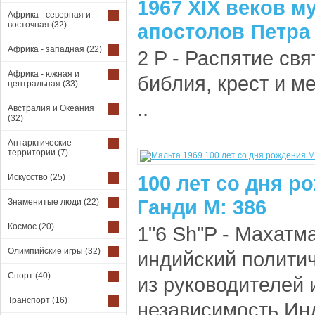
1967 XIX веков м
Африка - северная и
восточная
(32)
апостолов Петра 
Африка - западная
(22)
2 P - Распятие свя
Африка - южная и
библия, крест и м
центральная
(33)
..
Австралия и Океания
(32)
Антарктические
территории
(7)
100 лет со дня 
Искусство
(25)
Ганди М: 386
Знаменитые люди
(22)
Космос
(20)
1"6 Sh"P - Махатма
Олимпийские игры
(32)
индийский полити
Спорт
(40)
из руководителей 
Транспорт
(16)
независимость Инд