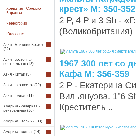
крест» М: 350-352
Хорватия - Сремско-
Бараньск
2 P, 4 P и 3 Sh - 
Черногория
(Великобритания) .
Югославия
Азия - Ближний Восток
(32)
Азия - восточная -
1967 300 лет со 
центральная
(18)
Кафа М: 356-359
Азия - Китай
(5)
2 P - Екатерина Си
Азия - юго-восток
(20)
Вильянуэва. 1"6 Sh
Азия - южная
(11)
Креститель ..
Америка - северная и
центральная
(16)
Америка - Карибы
(33)
Америка - южная
(14)