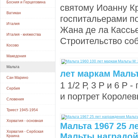
Босния и Герцеговина
святому Иоанну К
Ватикан
госпитальерами по
Италия
Жана де ла Кассьер
Италия - княжества
Строительство соб
Косово
Македония
Мальта
лет маркам Мальт
Сан Марино
1 1/2 Р, 3 Р и 6 Р
Сербия
и портрет Королевы
Словения
Триест 1945-1954
Хорватия - основная
Мальта 1967 25 л
Хорватия - Сербская
Мальты наградой
Краина