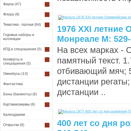
Фауна
(47)
Флора
(9)
Тематика - прочая
(64)
1976 XXI летние
Годовые наборы и
Монреале М: 529-
коллекции
На всех марках - 
КПД и спецгашения
(5)
памятный текст. 1.
Конверты и
спецгашения
(5)
отбивающий мяч; 5
Омнибусы
(13)
дистанции регаты;
Фантастика
дистанции ..
Боны (банкноты)
(6)
Картмаксимумы
(6)
Календарики
400 лет со дня р
Открытки
(6)