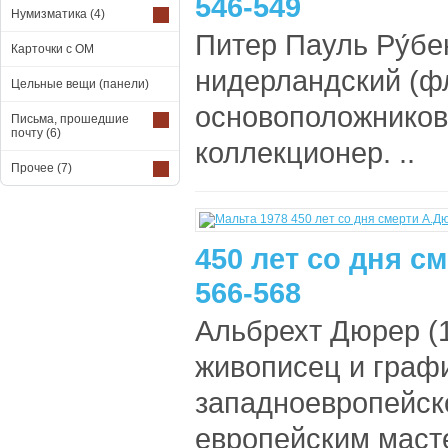
546-549
Нумизматика
(4)
Питер Пауль Ру́бе
Карточки с ОМ
нидерландский (ф
Цельные вещи (панели)
основоположников 
Письма, прошедшие
почту
(6)
коллекционер. ..
Прочее
(7)
450 лет со дня с
566-568
Альбрехт Дюрер (
живописец и графи
западноевропейск
европейским маст