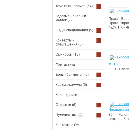
Тематика - прочая
(64)
Годовые наборы и
Прага - Вар
коллекции
Прага. Упра
льду. 1 K -
КПД и спецгашения
(5)
Конверты и
спецгашения
(5)
Омнибусы
(13)
М: 1503
Фантастика
30 H - Стил
Боны (банкноты)
(6)
Картмаксимумы
(6)
Календарики
Открытки
(6)
Чехословак
30 h - Коло
Нумизматика
(4)
союза работ
Карточки с ОМ