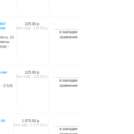
1987
225.00 р.
ние
Без НДС: 225.00 р.
в закладки
сравнение
лёта. 10
тсмены
оду -
олия
125.00 р.
Без НДС: 125.00 р.
в закладки
сравнение
- Z-526
 М:
1 075.00 р.
Без НДС: 1 075.00 р.
в закладки