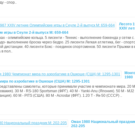
у - спор..
Лесото 
XXIV лет
е игры в Сеуле 2-й выпуск М: 659-664
ах - олимпийские кольца. 5 лисенти - Теннис - выполнение бэкхенда у сетки с 
до- выполнение броска через бедро. 25 лисенти Легкая атлетика, бег - спор
ой дистанции. 40 лисенти Бокс - поединок спортсменов. 50 лисенти Прыжки в в
в пол..
Монг
1980
мира по аэробатике в Ошкоше (США) М: 1295-1301
редставлены самолеты, которые принимали участие в чемпионате мира. 20 M 
вакия). 30 M - RS-180 Sportsman (ФРГ). 40 M - Yanki-Anu (Япония). 50 M - MJ2
нция). 60 M - PITS (США). 80 M - Acrostar (ФРГ). 1.20 T - Як-50 (СССР) ..
Оман 1980 Национальный праздник
202-205