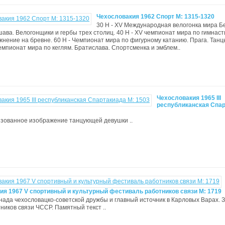
Чехословакия 1962 Спорт М: 1315-1320
30 H - XV Международная велогонка мира Б
шава. Велогонщики и гербы трех столиц. 40 H - XV чемпионат мира по гимнаст
жнение на бревне. 60 H - Чемпионат мира по фигурному катанию. Прага. Танц
 Чемпионат мира по кеглям. Братислава. Спортсменка и эмблем..
Чехословакия 1965 III
республиканская Спа
изованное изображение танцующей девушки ..
ия 1967 V спортивный и культурный фестиваль работников связи M: 1719
ннада чехословацко-советской дружбы и главный источник в Карловых Варах. 
ников связи ЧССР. Памятный текст ..