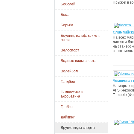
Прыжки в вод
Бобслей
Бокс
Борьба
Олимпийски
Боулинг, гольф. крикет,
На всех марк
кегли
лисенти Дзю
на стайерск
Велоспорт
спортсменка 
Водные виды спорта
Волейбол
Чемпионат 
Гандбол
На марках п
AFS (Чехосло
Гимнастика и
Tempete (Фра
акробатика
Гребля
Дайвинг
Другие виды спорта
..