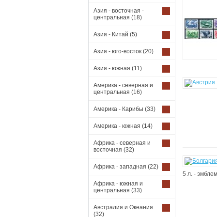
Азия - восточная -
центральная
(18)
Азия - Китай
(5)
Азия - юго-восток
(20)
Азия - южная
(11)
Америка - северная и
центральная
(16)
Америка - Карибы
(33)
Америка - южная
(14)
Африка - северная и
восточная
(32)
Африка - западная
(22)
5 л. - эмбле
Африка - южная и
центральная
(33)
Австралия и Океания
(32)