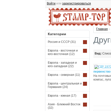
Войти
или
зарегистрироваться
Главная
»
Категории
Друг
Россия и СССР
(31)
Европа - восточная и
Вид:
Спис
юго-восточная
(12)
Европа - западная и
юго-западная
(22)
первенство
Европа - северная
(11)
На почтовых
компас, лупа
Европа - центральная и
Германия
(24)
Европа - южная
(17)
Азия - Ближний Восток
(32)