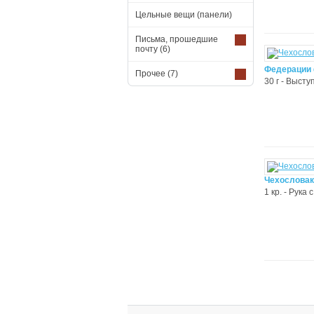
Цельные вещи (панели)
Письма, прошедшие
почту
(6)
Федерации 
Прочее
(7)
30 г - Выст
Чехословак
1 кр. - Рука