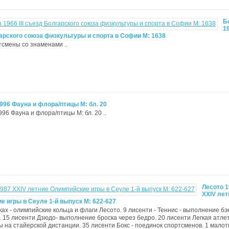
Б
19
арского союза физкультуры и спорта в Софии М: 1638
ртсмены со знаменами ..
996 Фауна и флора/птицы М: бл. 20
96 Фауна и флора/птицы М: бл. 20 ..
Лесото 
XXIV лет
е игры в Сеуле 1-й выпуск М: 622-627
ках - олимпийские кольца и флаги Лесото. 9 лисенти - Теннис - выполнение бэ
а. 15 лисенти Дзюдо- выполнение броска через бедро. 20 лисенти Легкая атлет
ы на стайерской дистанции. 35 лисенти Бокс - поединок спортсменов. 1 малот