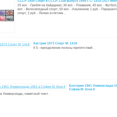
СССР 1949 Спорт в СССР. 1-ый выпуск 1949 г. С: 1410-1417 MN
25 коп. - Гребля на байдарках; 30 коп. - Плавание; 40 коп. - Футбол
коп. - Велосипедный спорт; 50 коп. - Альпинизм; 1 руб. - Парашю
спорт; 2 руб. - Легкая атлетика ..
Австрия 1973 Спорт М: 1418
4 S - преодоление полосы препятствий ..
Болгария 1961 Универсиада-1
Софии М: блок 8
ма Универсиады, памятный текст ..