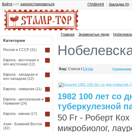
Войти
или
зарегистрироваться
ГЛАВНАЯ
Закладки (0)
Главная
»
Знаменитые люди
»
Нобелевск
Категории
Нобелевск
Россия и СССР
(31)
Европа - восточная и
юго-восточная
(12)
Вид:
Список
/
Сетка
Сравнение 
Европа - западная и
юго-западная
(22)
Европа - северная
(11)
1982 100 лет со 
Европа - центральная и
Германия
(24)
туберкулезной па
Европа - южная
(17)
50 Fr - Роберт Кох
Азия - Ближний Восток
микробиолог, лау
(32)