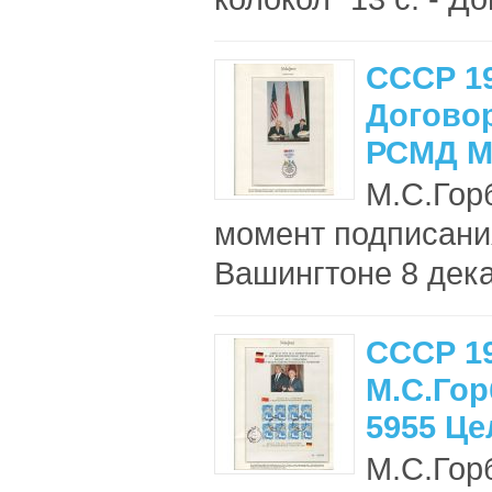
СССР 1
Догово
РСМД М
М.С.Горб
момент подписани
Вашингтоне 8 дека
СССР 1
М.С.Гор
5955 Ц
М.С.Горб