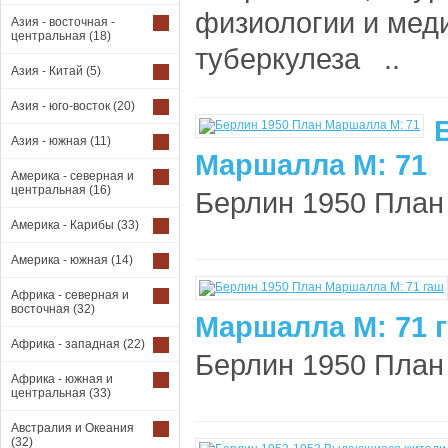
физиологии и меди
Азия - восточная -
центральная
(18)
туберкулеза ..
Азия - Китай
(5)
Азия - юго-восток
(20)
Азия - южная
(11)
Маршалла М: 71
Америка - северная и
центральная
(16)
Берлин 1950 План 
Америка - Карибы
(33)
Америка - южная
(14)
Африка - северная и
восточная
(32)
Маршалла М: 71 
Африка - западная
(22)
Берлин 1950 План 
Африка - южная и
центральная
(33)
Австралия и Океания
(32)