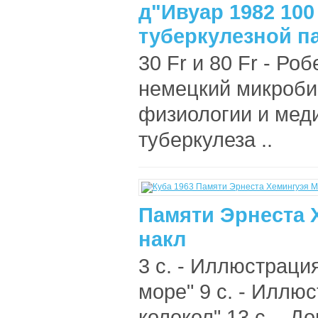
д"Ивуар 1982 100
туберкулезной па
30 Fr и 80 Fr - Роб
немецкий микроби
физиологии и меди
туберкулеза ..
Памяти Эрнеста Х
накл
3 с. - Иллюстрация
море" 9 с. - Иллю
колокол" 13 с. - Д