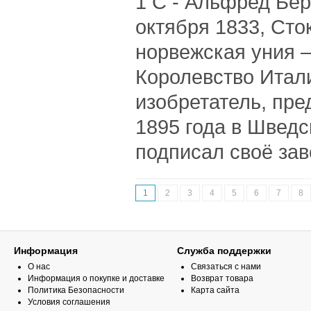
1 С - Альфред Бер
октября 1833, Сто
норвежская уния 
Королевство Итал
изобретатель, пре
1895 года в Швед
подписал своё зав
1
2
3
4
5
6
7
8
Информация
Служба поддержки
О нас
Связаться с нами
Информация о покупке и доставке
Возврат товара
Политика Безопасности
Карта сайта
Условия соглашения