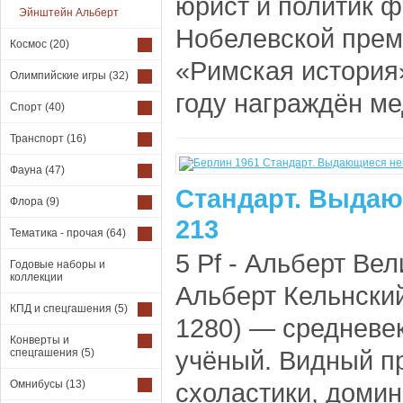
юрист и политик ф
Эйнштейн Альберт
Нобелевской преми
Космос
(20)
«Римская история
Олимпийские игры
(32)
году награждён ме
Спорт
(40)
Транспорт
(16)
Фауна
(47)
Стандарт. Выдаю
Флора
(9)
213
Тематика - прочая
(64)
5 Pf - Альберт Вел
Годовые наборы и
коллекции
Альберт Кельнский
КПД и спецгашения
(5)
1280) — средневе
Конверты и
учёный. Видный п
спецгашения
(5)
Омнибусы
(13)
схоластики, домин