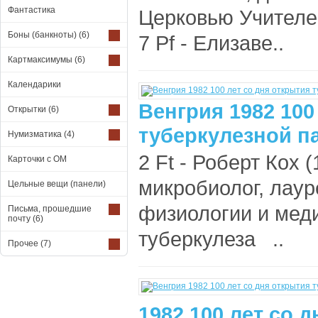
Фантастика
Церковью Учителе
Боны (банкноты)
(6)
7 Pf - Елизаве..
Картмаксимумы
(6)
Календарики
Венгрия 1982 100
Открытки
(6)
туберкулезной п
Нумизматика
(4)
2 Ft - Роберт Кох 
Карточки с ОМ
микробиолог, лау
Цельные вещи (панели)
физиологии и меди
Письма, прошедшие
почту
(6)
туберкулеза ..
Прочее
(7)
1982 100 лет со 