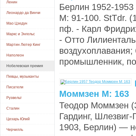
Ленин
Берлин 1952-195
Леонардо да Винчи
М: 91-100. StTdr. (
Мао Цзедун
пф. - Карл Фридри
Маркс и Энгельс
- Отто Лилиенталь
Мартин Лютер Кинг
воздухоплавания; 
Наполеон
промышленник, поли
Нобелевская премия
Певцы, музыканты
Писатели
Моммзен М: 163
Рузвельт
Теодор Моммзен (
Сталин
Гардинг, Шлезвиг
Цезарь Юлий
1903, Берлин) — н
Черчилль