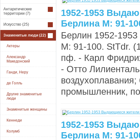
Антарктические
1952-1953 Выдаю
территории
(7)
Берлина М: 91-10
Искусство
(25)
Берлин 1952-195
Знаменитые люди
(22)
М: 91-100. StTdr. (
Актеры
пф. - Карл Фридри
Александр
Македонский
- Отто Лилиенталь
Ганди, Неру
воздухоплавания; 
де Голль
промышленник, поли
Другие знаменитые
люди
Знаменитые женщины
Кеннеди
1952-1953 Выдаю
Колумб
Берлина М: 91-10