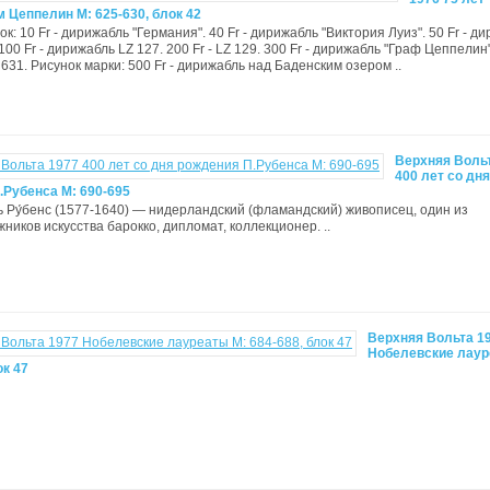
 Цеппелин М: 625-630, блок 42
к: 10 Fr - дирижабль "Германия". 40 Fr - дирижабль "Виктория Луиз". 50 Fr - д
100 Fr - дирижабль LZ 127. 200 Fr - LZ 129. 300 Fr - дирижабль "Граф Цеппелин"
 631. Рисунок марки: 500 Fr - дирижабль над Баденским озером ..
Верхняя Воль
400 лет со дня
.Рубенса М: 690-695
 Ру́бенс (1577-1640) — нидерландский (фламандский) живописец, один из
ников искусства барокко, дипломат, коллекционер. ..
Верхняя Вольта 1
Нобелевские лаур
ок 47