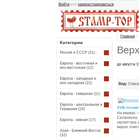
Войти
или
зарегистрироваться
Главная
»
Категории
Верх
Россия и СССР
(31)
Европа - восточная и
до августа 1
юго-восточная
(12)
Европа - западная и
юго-западная
(22)
Вид:
Спис
Европа - северная
(11)
Европа - центральная и
XVIII летни
Германия
(24)
На марках -
Силаниона; 
Европа - южная
(17)
скульптура 
марок: повт
Азия - Ближний Восток
(32)