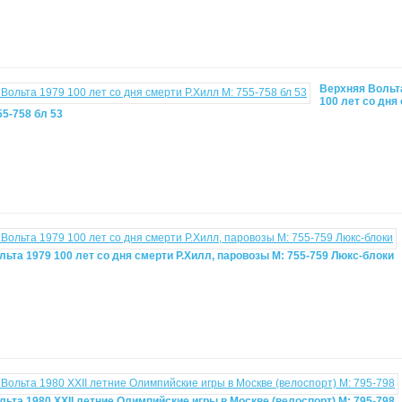
Верхняя Вольт
100 лет со дня
55-758 бл 53
ьта 1979 100 лет со дня смерти Р.Хилл, паровозы М: 755-759 Люкс-блоки
ьта 1980 XXII летние Олимпийские игры в Москве (велоспорт) М: 795-798