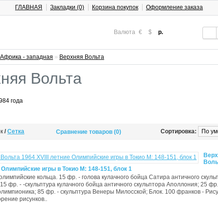
ГЛАВНАЯ
Закладки (0)
Корзина покупок
Оформление заказа
Валюта
€
$
р.
Африка - западная
»
Верхняя Вольта
няя Вольта
984 года
ок
/
Сетка
Сортировка:
Сравнение товаров (0)
Верх
Воль
е Олимпийские игры в Токио М: 148-151, блок 1
 олимпийские кольца. 15 фр. - голова кулачного бойца Сатира античного скуль
15 фр. - -скульптура кулачного бойца античного скульптора Аполлония; 25 фр.
олимпионика; 85 фр. - скульптура Венеры Милосской; Блок. 100 франков - Рис
орение рисунков..