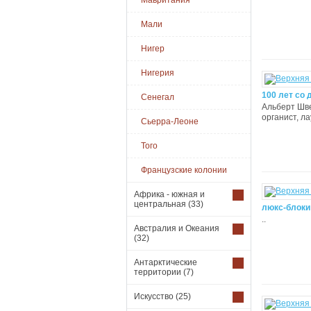
Мавритания
Мали
Нигер
Нигерия
100 лет со 
Сенегал
Альберт Шве
органист, л
Сьерра-Леоне
Того
Французские колонии
Африка - южная и
центральная
(33)
люкс-блоки
..
Австралия и Океания
(32)
Антарктические
территории
(7)
Искусство
(25)