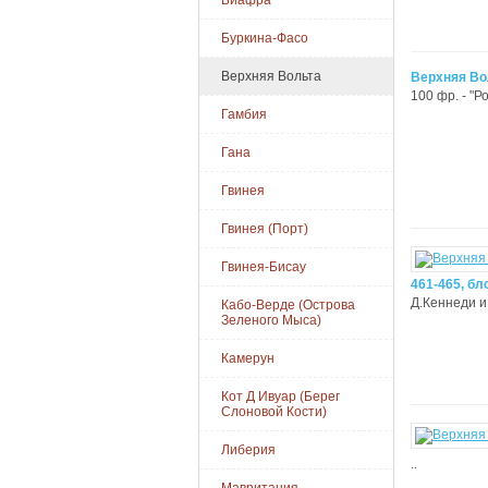
Биафра
Буркина-Фасо
Верхняя Вольта
Верхняя Во
100 фр. - "Р
Гамбия
Гана
Гвинея
Гвинея (Порт)
Гвинея-Бисау
461-465, бл
Д.Кеннеди и 
Кабо-Верде (Острова
Зеленого Мыса)
Камерун
Кот Д Ивуар (Берег
Слоновой Кости)
Либерия
..