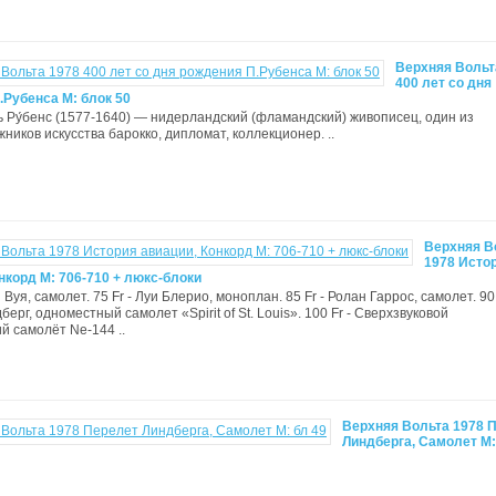
Верхняя Вольт
400 лет со дня
.Рубенса М: блок 50
 Ру́бенс (1577-1640) — нидерландский (фламандский) живописец, один из
ников искусства барокко, дипломат, коллекционер. ..
Верхняя В
1978 Исто
нкорд М: 706-710 + люкс-блоки
н Вуя, самолет. 75 Fr - Луи Блерио, моноплан. 85 Fr - Ролан Гаррос, самолет. 90 
ерг, одноместный самолет «Spirit of St. Louis». 100 Fr - Cверхзвуковой
й самолёт Ne-144 ..
Верхняя Вольта 1978 
Линдберга, Самолет M: