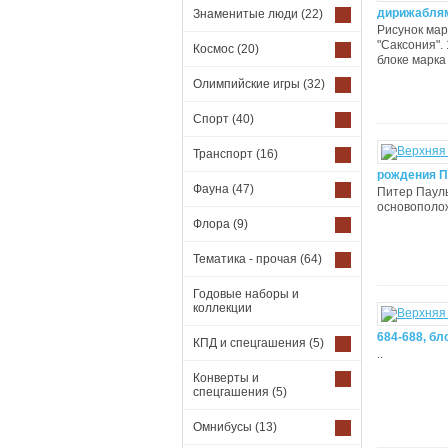
дирижаблям
Знаменитые люди
(22)
Рисунок маро
"Саксония". 
Космос
(20)
блоке марка
Олимпийские игры
(32)
Спорт
(40)
Транспорт
(16)
рождения П
Фауна
(47)
Питер Пауль
основополож
Флора
(9)
Тематика - прочая
(64)
Годовые наборы и
коллекции
684-688, бл
КПД и спецгашения
(5)
..
Конверты и
спецгашения
(5)
Омнибусы
(13)