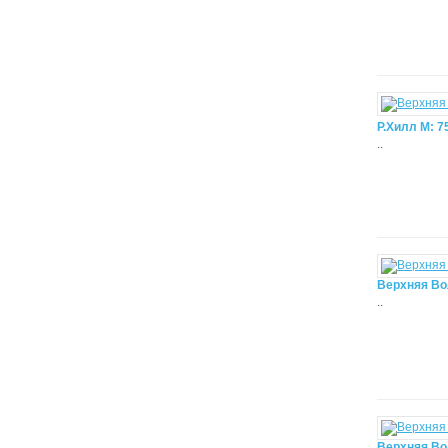
Р.Хилл М: 7
..
Верхняя Вол
..
Верхняя Вол