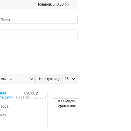
Товаров: 0 (0.00 р.)
На странице:
няя
690.00 р.
та 1964
Без НДС: 690.00 р.
в закладки
сравнение
птора
 -
унок