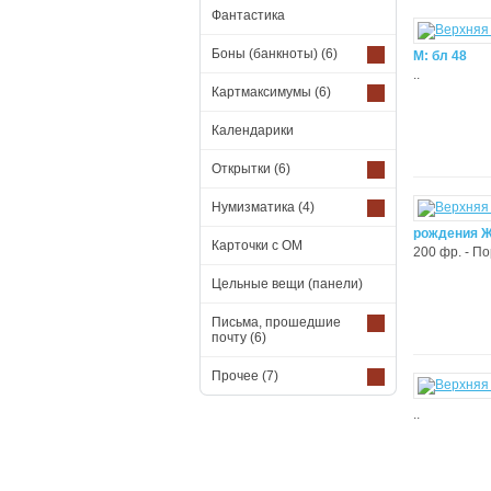
Фантастика
Боны (банкноты)
(6)
M: бл 48
..
Картмаксимумы
(6)
Календарики
Открытки
(6)
Нумизматика
(4)
рождения Ж
Карточки с ОМ
200 фр. - П
Цельные вещи (панели)
Письма, прошедшие
почту
(6)
Прочее
(7)
..