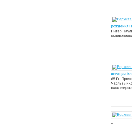
рождения П
Питер Пауль
основополож
авиации, Ко
65 Fr - Трая
Чарльз Линдб
пассажирски
..