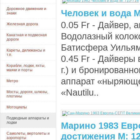
Дорожное движение и
Человек и вода М
знаки
0.05 Fr - Дайвер, а
Железная дорога
Водолазный колоко
Канатная и подвесная
дороги
Батисфера Уильямс
Кареты, дилижансы и
т.п.
0.45 Fr - Дайверы
Корабли, лодки, яхты,
г.) и бронированн
маяки и порты
аппарат «ныряюще
Метро
«Nautilu..
Мосты, дороги, шлюзы,
плотины
Мотоциклы
Подводные аппараты и
лодки
Марино 1983 Евр
достижения М: 12
Самолеты, вертолеты и
аэропорты