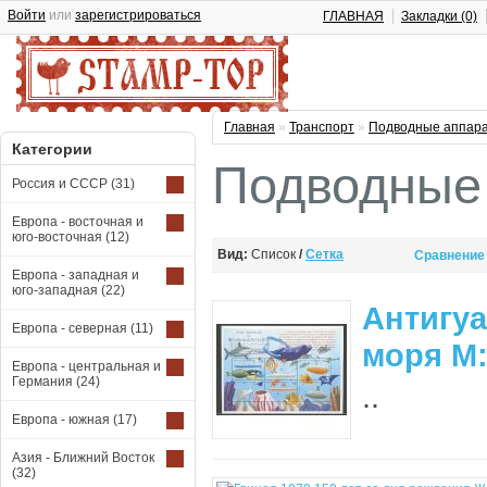
Войти
или
зарегистрироваться
ГЛАВНАЯ
Закладки (0)
Главная
»
Транспорт
»
Подводные аппара
Категории
Подводные 
Россия и СССР
(31)
Европа - восточная и
юго-восточная
(12)
Вид:
Список
/
Сетка
Сравнение 
Европа - западная и
юго-западная
(22)
Антигуа
Европа - северная
(11)
моря М:
Европа - центральная и
Германия
(24)
..
Европа - южная
(17)
Азия - Ближний Восток
(32)