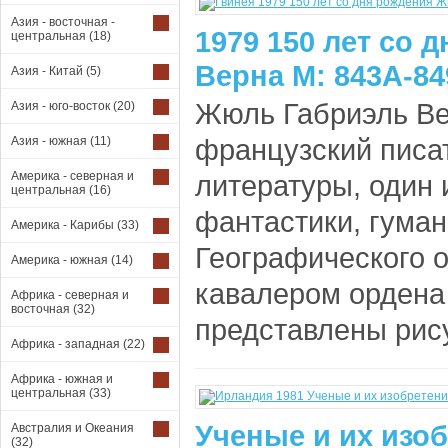
Азия - восточная -
1979 150 лет со
центральная
(18)
Верна М: 843A-8
Азия - Китай
(5)
Жюль Габриэль Ве
Азия - юго-восток
(20)
французский писа
Азия - южная
(11)
Америка - северная и
литературы, один
центральная
(16)
фантастики, гуман
Америка - Карибы
(33)
Географического о
Америка - южная
(14)
кавалером ордена
Африка - северная и
восточная
(32)
представлены рису
Африка - западная
(22)
Африка - южная и
центральная
(33)
Ученые и их изоб
Австралия и Океания
(32)