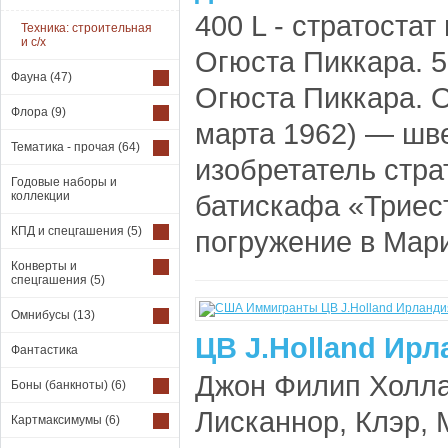
400 L - стратостат
Техника: строительная
и с/х
Огюста Пиккара. 5
Фауна
(47)
Огюста Пиккара. О
Флора
(9)
марта 1962) — шв
Тематика - прочая
(64)
изобретатель стра
Годовые наборы и
коллекции
батискафа «Триес
КПД и спецгашения
(5)
погружение в Мари
Конверты и
спецгашения
(5)
Омнибусы
(13)
ЦВ J.Holland Ирл
Фантастика
Джон Филип Холла
Боны (банкноты)
(6)
Лисканнор, Клэр,
Картмаксимумы
(6)