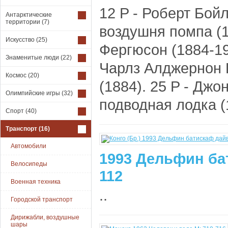
12 P - Роберт Бойл
Антарктические
территории
(7)
воздушня помпа (1
Искусство
(25)
Фергюсон (1884-196
Знаменитые люди
(22)
Чарлз Алджернон П
Космос
(20)
(1884). 25 P - Джо
Олимпийские игры
(32)
подводная лодка (1
Спорт
(40)
Транспорт
(16)
Автомобили
1993 Дельфин ба
Велосипеды
112
Военная техника
..
Городской транспорт
Дирижабли, воздушные
шары