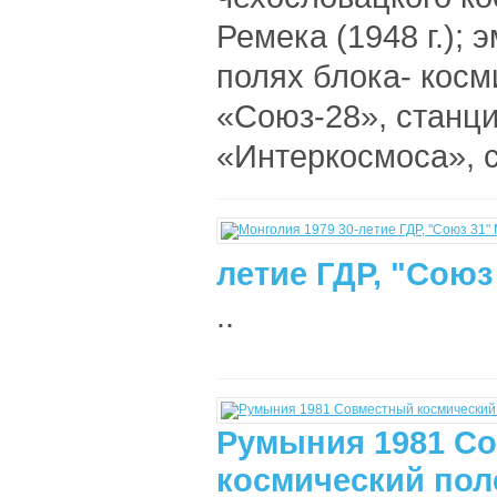
Ремека (1948 г.); 
полях блока- косм
«Союз-28», станц
«Интеркосмоса», с
летие ГДР, "Союз
..
Румыния 1981 С
космический пол