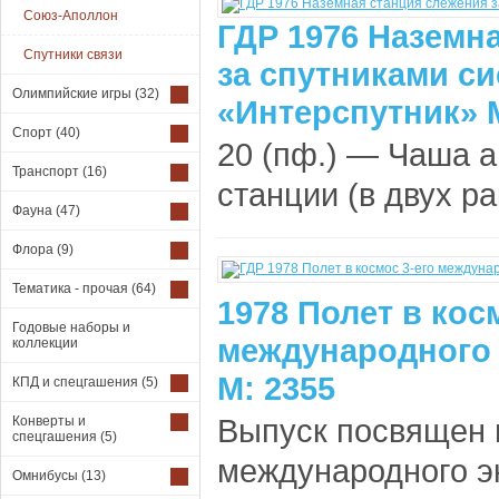
Союз-Аполлон
ГДР 1976 Наземн
Спутники связи
за спутниками с
Олимпийские игры
(32)
«Интерспутник» 
Спорт
(40)
20 (пф.) — Чаша 
Транспорт
(16)
станции (в двух ра
Фауна
(47)
Флора
(9)
Тематика - прочая
(64)
1978 Полет в кос
Годовые наборы и
международного 
коллекции
М: 2355
КПД и спецгашения
(5)
Выпуск посвящен п
Конверты и
спецгашения
(5)
международного эк
Омнибусы
(13)