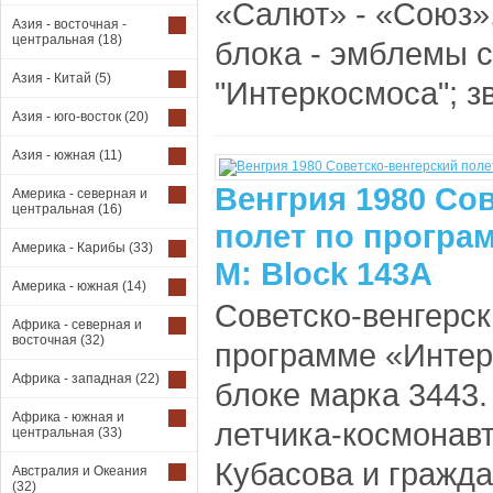
«Салют» - «Союз»
Азия - восточная -
центральная
(18)
блока - эмблемы 
Азия - Китай
(5)
"Интеркосмоса"; зв
Азия - юго-восток
(20)
Азия - южная
(11)
Венгрия 1980 Со
Америка - северная и
центральная
(16)
полет по програ
Америка - Карибы
(33)
M: Block 143A
Америка - южная
(14)
Советско-венгерск
Африка - северная и
восточная
(32)
программе «Интерк
Африка - западная
(22)
блоке марка 3443.
Африка - южная и
летчика-космонав
центральная
(33)
Кубасова и гражд
Австралия и Океания
(32)