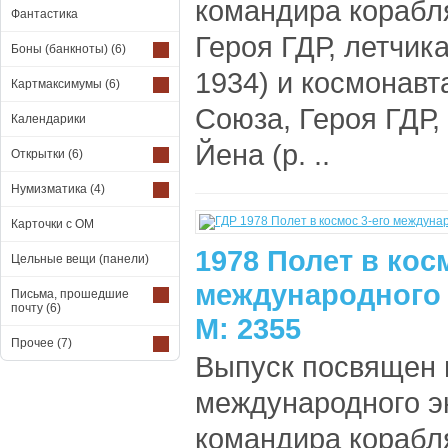
командира корабл
Фантастика
Героя ГДР, летчик
Боны (банкноты)
(6)
1934) и космонавт
Картмаксимумы
(6)
Союза, Героя ГДР,
Календарики
Йена (р. ..
Открытки
(6)
Нумизматика
(4)
Карточки с ОМ
1978 Полет в кос
Цельные вещи (панели)
международного 
Письма, прошедшие
почту
(6)
М: 2355
Прочее
(7)
Выпуск посвящен п
международного эк
командира корабл