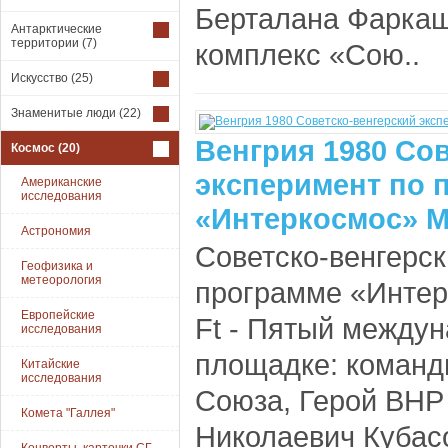
Берталана Фаркаш
Антарктические
территории
(7)
комплекс «Сою..
Искусство
(25)
Знаменитые люди
(22)
Венгрия 1980 Со
Космос
(20)
эксперимент по 
Американские
исследования
«Интеркосмос» M
Астрономия
Советско-венгерск
Геофизика и
метеорология
программе «Интерко
Европейские
Ft - Пятый междун
исследования
площадке: команд
Китайские
исследования
Союза, Герой ВНР
Комета "Галлея"
Николаевич Кубасо