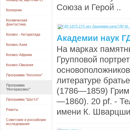
Конверты, карточки СГ
Союза и Герой ..
Коперник
Космическая
фантастика
Космос - Антарктида
Академии наук ГД
Космос-Азия
На марках памятные
Космос-Африка
Групповой портре
Космос-Океания
основоположников 
Программа "Аполлон"
литературе брать
Программа
(1786—1859) Грим
"Интеркосмос"
—1860). 20 pf. - 
Программа "Шаттл"
имени К. Шварцши
Ракеты
Советские и российские
исследования