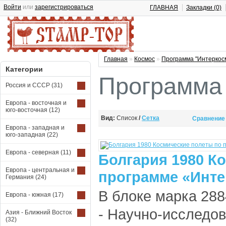
Войти
или
зарегистрироваться
ГЛАВНАЯ
Закладки (0)
Главная
»
Космос
»
Программа "Интеркос
Категории
Программа 
Россия и СССР
(31)
Европа - восточная и
юго-восточная
(12)
Вид:
Список
/
Сетка
Сравнение 
Европа - западная и
юго-западная
(22)
Европа - северная
(11)
Болгария 1980 К
Европа - центральная и
программе «Инте
Германия
(24)
В блоке марка 288
Европа - южная
(17)
- Научно-исследо
Азия - Ближний Восток
(32)