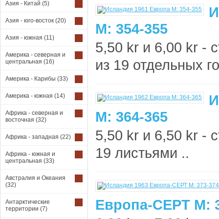
Азия - Китай
(5)
И
Азия - юго-восток
(20)
М: 354-355
Азия - южная
(11)
5,50 kr и 6,00 kr 
Америка - северная и
из 19 отдельных го
центральная
(16)
Америка - Карибы
(33)
И
Америка - южная
(14)
М: 364-365
Африка - северная и
восточная
(32)
5,50 kr и 6,50 kr 
Африка - западная
(22)
19 листьями ..
Африка - южная и
центральная
(33)
Австралия и Океания
(32)
Европа-СЕРТ М: 
Антарктические
территории
(7)