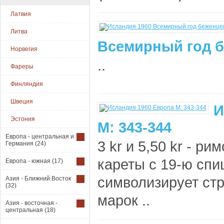
Латвия
Литва
Всемирный год б
Норвегия
..
Фареры
Финляндия
Швеция
И
Эстония
М: 343-344
Европа - центральная и
3 kr и 5,50 kr - р
Германия
(24)
кареты с 19-ю спи
Европа - южная
(17)
символизирует ст
Азия - Ближний Восток
(32)
марок ..
Азия - восточная -
центральная
(18)