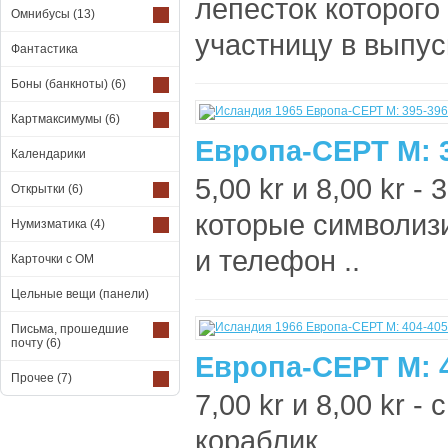
лепесток которого
Омнибусы
(13)
участницу в выпуск
Фантастика
Боны (банкноты)
(6)
Картмаксимумы
(6)
Европа-СЕРТ М: 
Календарики
5,00 kr и 8,00 kr -
Открытки
(6)
которые символизи
Нумизматика
(4)
и телефон ..
Карточки с ОМ
Цельные вещи (панели)
Письма, прошедшие
почту
(6)
Европа-СЕРТ М: 
Прочее
(7)
7,00 kr и 8,00 kr 
кораблик ..