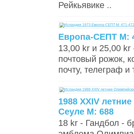
Рейкьявике ..
Европа-СЕПТ М: 
13,00 kr и 25,00 k
почтовый рожок, 
почту, телеграф и 
1988 XXIV летни
Сеуле М: 688
18 kr - Гандбол - 
эмблема Олимпиад