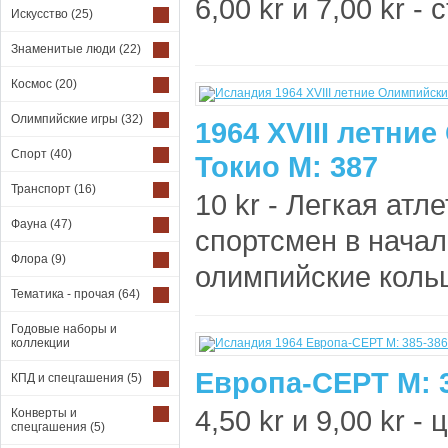
6,00 kr и 7,00 kr -
Искусство
(25)
Знаменитые люди
(22)
Космос
(20)
Олимпийские игры
(32)
1964 XVIII летни
Спорт
(40)
Токио М: 387
Транспорт
(16)
10 kr - Легкая атл
Фауна
(47)
спортсмен в нача
Флора
(9)
олимпийские кольц
Тематика - прочая
(64)
Годовые наборы и
коллекции
Европа-СЕРТ М: 
КПД и спецгашения
(5)
4,50 kr и 9,00 kr -
Конверты и
спецгашения
(5)