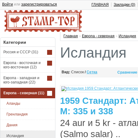
Войти
или
зарегистрироваться
ГЛАВНАЯ
Закладки (0)
Главная
»
Европа - северная
»
Исландия
Категории
Исландия
Россия и СССР
(31)
Европа - восточная и
юго-восточная
(12)
Вид:
Список
/
Сетка
Сравнение 
Европа - западная и
юго-западная
(22)
Европа - северная
(11)
1959 Стандарт: 
Аланды
М: 335 и 338
Гренландия
24 aur и 5 kr - ат
Дания
(Salmo salar) ..
Исландия