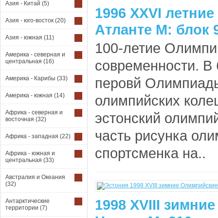
Азия - Китай
(5)
1996 XXVI летни
Азия - юго-восток
(20)
Атланте М: блок 
Азия - южная
(11)
100-летие Олимпи
Америка - северная и
современности. В б
центральная
(16)
Америка - Карибы
(33)
перовй Олимпиады
Америка - южная
(14)
олимпийских колец;
Африка - северная и
эстонский олимпи
восточная
(32)
часть рисунка олим
Африка - западная
(22)
спортсменка на..
Африка - южная и
центральная
(33)
Австралия и Океания
(32)
1998 XVIII зимни
Антарктические
территории
(7)