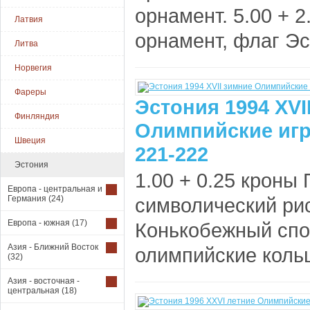
орнамент. 5.00 + 
Латвия
орнамент, флаг Эс
Литва
Норвегия
Фареры
Эстония 1994 XVI
Финляндия
Олимпийские игр
Швеция
221-222
Эстония
1.00 + 0.25 кроны
Европа - центральная и
Германия
(24)
символический рис
Европа - южная
(17)
Конькобежный спор
Азия - Ближний Восток
олимпийские кольц
(32)
Азия - восточная -
центральная
(18)