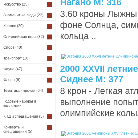
Нагано М: 316
Искусство
(25)
3.60 кроны Лыжный
Знаменитые люди
(22)
фоне Солнца, сим
Космос
(20)
кольца ..
Олимпийские игры
(32)
Спорт
(40)
Транспорт
(16)
2000 XXVII летни
Фауна
(47)
Сиднее М: 377
Флора
(9)
8 крон - Легкая ат
Тематика - прочая
(64)
выполнение попыт
Годовые наборы и
коллекции
олимпийские кольц
КПД и спецгашения
(5)
Конверты и
спецгашения
(5)