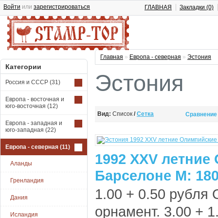
Войти
или
зарегистрироваться
ГЛАВНАЯ
Закладки (0)
Главная
»
Европа - северная
»
Эстония
Категории
Эстония
Россия и СССР
(31)
Европа - восточная и
юго-восточная
(12)
Вид:
Список
/
Сетка
Сравнение 
Европа - западная и
юго-западная
(22)
Европа - северная
(11)
1992 XXV летние
Аланды
Барселоне М: 180
Гренландия
1.00 + 0.50 рубля
Дания
орнамент. 3.00 + 
Исландия