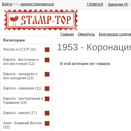
Войти
или
зарегистрироваться
ГЛАВНАЯ
Закладки (0)
Главная
»
Омнибусы
»
Британское содру
Категории
1953 - Коронаци
Россия и СССР
(31)
Европа - восточная и
юго-восточная
(12)
В этой категории нет товаров.
Европа - западная и
юго-западная
(22)
Европа - северная
(11)
Европа - центральная и
Германия
(24)
Европа - южная
(17)
Азия - Ближний Восток
(32)