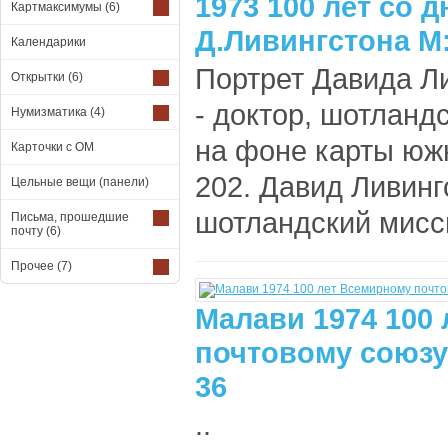
1973 100 лет со 
Картмаксимумы
(6)
Д.Ливингстона М:
Календарики
Портрет Давида Ли
Открытки
(6)
- доктор, шотланд
Нумизматика
(4)
на фоне карты южн
Карточки с ОМ
202. Давид Ливинг
Цельные вещи (панели)
шотландский мисси
Письма, прошедшие
почту
(6)
Прочее
(7)
Малави 1974 100
почтовому союзу 
36
..