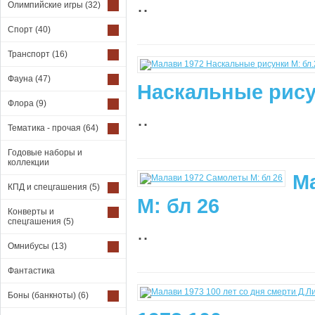
..
Олимпийские игры
(32)
Спорт
(40)
Транспорт
(16)
Фауна
(47)
Наскальные рису
Флора
(9)
..
Тематика - прочая
(64)
Годовые наборы и
коллекции
М
КПД и спецгашения
(5)
М: бл 26
Конверты и
спецгашения
(5)
..
Омнибусы
(13)
Фантастика
Боны (банкноты)
(6)