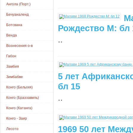
Ангола (Порт.)
Бечуаналенд
М
Ботсвана
Рождество М: бл 
Венда
..
Вознесения о-в
Габон
Замбия
5 лет Африканск
Зимбабве
бл 15
Конго (Бельгия)
..
Конго (Браззавиль)
Конго (Катанга)
Конго - Заир
1969 50 лет Меж
Лесото