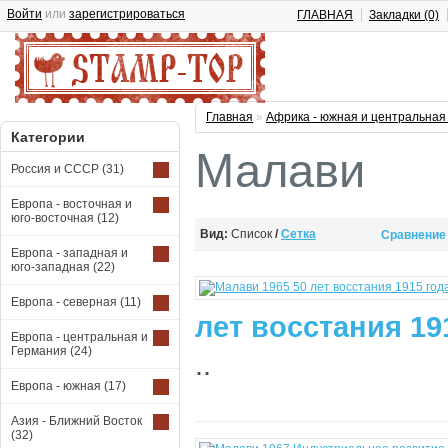
Войти
или
зарегистрироваться
ГЛАВНАЯ
Закладки (0)
Главная
»
Африка - южная и центральна
Категории
Малави
Россия и СССР
(31)
Европа - восточная и
юго-восточная
(12)
Вид:
Список
/
Сетка
Сравнение 
Европа - западная и
юго-западная
(22)
Европа - северная
(11)
лет восстания 19
Европа - центральная и
Германия
(24)
..
Европа - южная
(17)
Азия - Ближний Восток
(32)