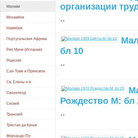
организации труд
Малави
..
Мозамбик
Намибия
Мал
Португальская Африка
бл 10
Рио Муни (Испания)
..
Родезия
Сан-Томе и Принсипи
Св. Елены о-в
М
Свазиленд
Рождество М: бл 
Сискей
..
Транскей
Тристан да Кунья
Фернандо-По