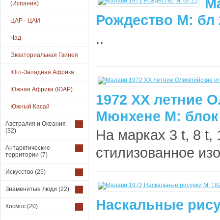
М
(Испания)
Рождество М: бл 
ЦАР - ЦАИ
..
Чад
Экваториальная Гвинея
Юго-Западная Африка
Южная Африка (ЮАР)
1972 XX летние 
Южный Касай
Мюнхене М: блок
Австралия и Океания
На марках 3 t, 8 t, 1
(32)
Антарктические
стилизованное изо
территории
(7)
Искусство
(25)
Знаменитые люди
(22)
Наскальные рисун
Космос
(20)