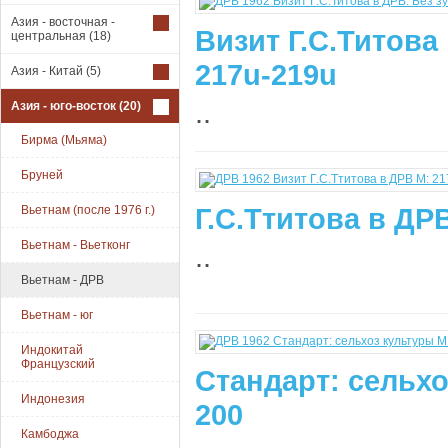
Азия - восточная -
Визит Г.С.Титова
центральная
(18)
217u-219u
Азия - Китай
(5)
..
Азия - юго-восток
(20)
Бирма (Мьяма)
Бруней
Г.С.Ттитова в ДРВ
Вьетнам (после 1976 г.)
Вьетнам - Вьетконг
..
Вьетнам - ДРВ
Вьетнам - юг
Индокитай
Французский
Стандарт: сельхо
Индонезия
200
Камбоджа