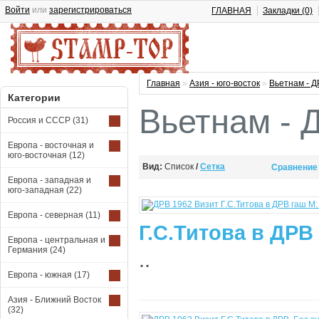
Войти
или
зарегистрироваться
ГЛАВНАЯ
Закладки (0)
Главная
»
Азия - юго-восток
»
Вьетнам - 
Категории
Вьетнам - 
Россия и СССР
(31)
Европа - восточная и
юго-восточная
(12)
Вид:
Список
/
Сетка
Сравнение 
Европа - западная и
юго-западная
(22)
Европа - северная
(11)
Г.С.Титова в ДРВ 
Европа - центральная и
Германия
(24)
..
Европа - южная
(17)
Азия - Ближний Восток
(32)