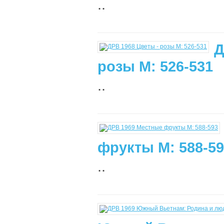
..
Д
розы М: 526-531
..
фрукты М: 588-5
..