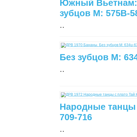
Южный Вьетнам:
зубцов М: 575B-5
..
Без зубцов М: 63
..
Народные танцы 
709-716
..