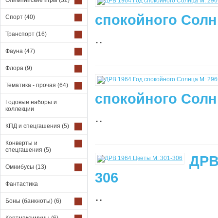
Олимпийские игры
(32)
спокойного Солнц
Спорт
(40)
..
Транспорт
(16)
Фауна
(47)
Флора
(9)
Тематика - прочая
(64)
спокойного Солн
Годовые наборы и
коллекции
..
КПД и спецгашения
(5)
Конверты и
спецгашения
(5)
ДРВ
Омнибусы
(13)
306
Фантастика
..
Боны (банкноты)
(6)