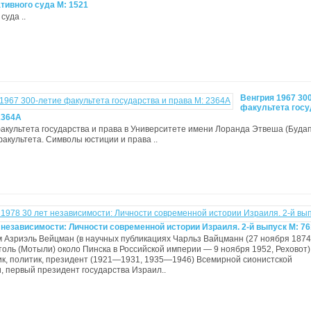
тивного суда М: 1521
суда ..
Венгрия 1967 30
факультета госу
2364A
акультета государства и права в Университете имени Лоранда Этвеша (Будап
 факультета. Символы юстиции и права ..
 независимости: Личности современной истории Израиля. 2-й выпуск М: 76
им Азриэль Вейцман (в научных публикациях Чарльз Вайцманн (27 ноября 1874
оль (Мотыли) около Пинска в Российской империи — 9 ноября 1952, Реховот
к, политик, президент (1921—1931, 1935—1946) Всемирной сионистской
, первый президент государства Израил..