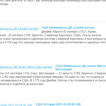
нистский деятель. В 1963 г. Дж. Кеннеди наградил Франкфуртера президентск
боды. ..
США Иммигранты ЦВ J.Iredell Англия
Джеймс Айрелл (5 октября 1751 г. Льюис,
ния - 20 октября 1799 Эдентон, Северная Каролина, США). После начала
н помог организовать судебную систему Северной Каролины и был избран с
а в 1778 году. Его карьера проходила через ряд политических и судебных посто
США Иммигранты ЦВ James Wilson
Шотландия
он (14 сентября 1741 Серс, Шотландия — 21 августа 1798, Идентон, Северн
В 1766 году эмигрировал в Британскую Америку. Он один из тех, кто подписал
независимости США. В 1775 году Джеймс Уилсон стал полковником 4-го бата
ерленд и поднялся до ранга бри..
США История 1857-03-06 M: 498