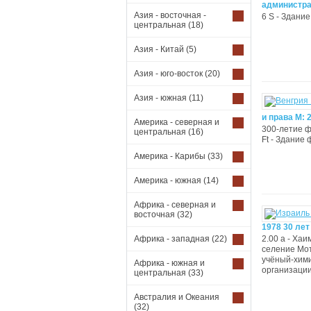
администра
Азия - восточная -
6 S - Здание 
центральная
(18)
Азия - Китай
(5)
Азия - юго-восток
(20)
Азия - южная
(11)
и права M: 
Америка - северная и
300-летие ф
центральная
(16)
Ft - Здание
Америка - Карибы
(33)
Америка - южная
(14)
Африка - северная и
восточная
(32)
1978 30 лет
Африка - западная
(22)
2.00 a - Ха
селение Мот
учёный-хими
Африка - южная и
организации
центральная
(33)
Австралия и Океания
(32)