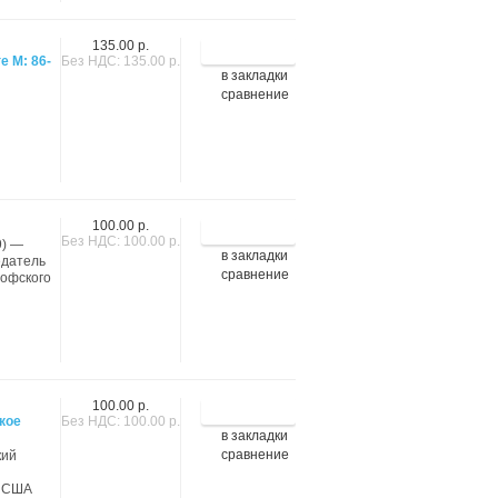
135.00 р.
е М: 86-
Без НДС: 135.00 р.
в закладки
сравнение
100.00 р.
Без НДС: 100.00 р.
9) —
в закладки
едатель
сравнение
софского
100.00 р.
кое
Без НДС: 100.00 р.
в закладки
сравнение
кий
а США