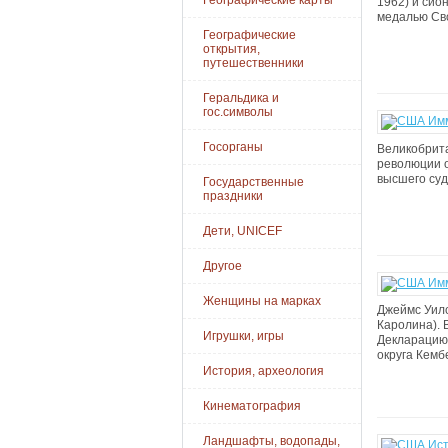
Географические карты
1962) и сио
медалью Сво
Географические
открытия,
путешественники
Геральдика и
гос.символы
Госорганы
Великобрита
революции о
высшего суд
Государственные
праздники
Дети, UNICEF
Другое
Женщины на марках
Джеймс Уилс
Каролина). 
Игрушки, игры
Декларацию 
округа Кемб
История, археология
Кинематография
Ландшафты, водопады,