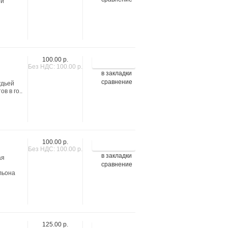
ой
100.00 р.
Без НДС: 100.00 р.
в закладки
сравнение
удьей
в в го..
100.00 р.
Без НДС: 100.00 р.
в закладки
ая
сравнение
льона
125.00 р.