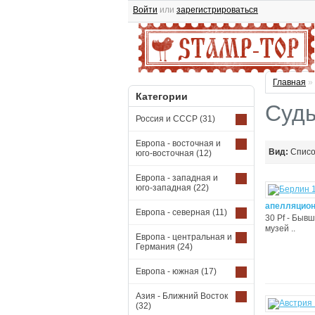
Войти
или
зарегистрироваться
Главная
»
Категории
Суды
Россия и СССР
(31)
Европа - восточная и
Вид:
Спис
юго-восточная
(12)
Европа - западная и
юго-западная
(22)
апелляцион
Европа - северная
(11)
30 Pf - Быв
музей ..
Европа - центральная и
Германия
(24)
Европа - южная
(17)
Азия - Ближний Восток
(32)