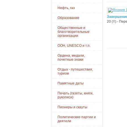
Нефть, газ
Завершение
Образование
20 (Y) - Пер
Общественные и
благотворительные
организации
ООН, UNESCO и т.п.
Ордена, медали,
почетные знаки
Отдых - путешествия,
туризм
Памятные даты
Печать (газеты, книги,
рукописи)
Пионеры и скауты
Политические партии и
деятели