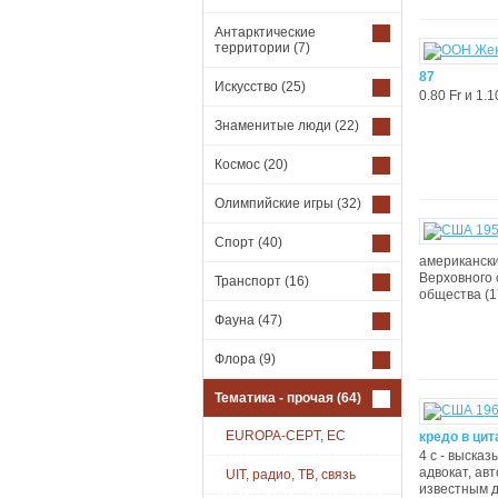
Антарктические
территории
(7)
87
Искусство
(25)
0.80 Fr и 1.
Знаменитые люди
(22)
Космос
(20)
Олимпийские игры
(32)
Спорт
(40)
американски
Верховного 
Транспорт
(16)
общества (17
Фауна
(47)
Флора
(9)
Тематика - прочая
(64)
EUROPA-CEPT, EC
кредо в цит
4 с - высказ
адвокат, ав
UIT, радио, ТВ, связь
известным д