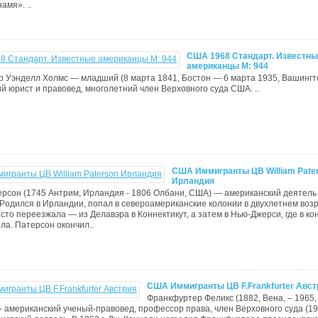
амя». ..
США 1968 Стандарт. Известн
американцы М: 944
ер Уэнделл Холмс — младший (8 марта 1841, Бостон — 6 марта 1935, Вашингт
й юрист и правовед, многолетний член Верховного суда США. ..
США Иммигранты ЦВ William Pate
Ирландия
рсон (1745 Антрим, Ирландия - 1806 Олбани, США) — американский деятель
Pодился в Ирландии, попал в североамериканские колонии в двухлетнем возр
асто переезжала — из Делавэра в Коннектикут, а затем в Нью-Джерси, где в ко
ела. Патерсон окончил..
США Иммигранты ЦВ F.Frankfurter Авст
Франкфуртер Феликс (1882, Вена, – 1965,
- американский ученый-правовед, профессор права, член Верховного суда (19