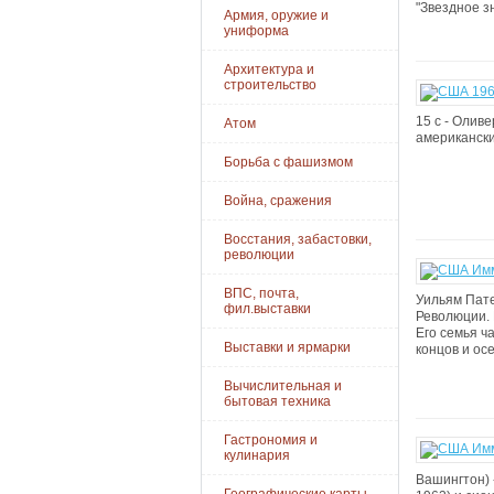
"Звездное зн
Армия, оружие и
униформа
Архитектура и
строительство
15 c - Олив
Атом
американски
Борьба с фашизмом
Война, сражения
Восстания, забастовки,
революции
ВПС, почта,
Уильям Пате
фил.выставки
Революции. 
Его семья ч
Выставки и ярмарки
концов и ос
Вычислительная и
бытовая техника
Гастрономия и
кулинария
Вашингтон) 