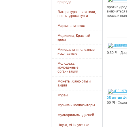
природа
против Дред
включаться 
Литература - писатели,
права и при
поэты, драматурги
Марки на марках
Медицина, Красный
крест
Минералы и полезные
0.30 Fr - Дв
ископаемые
Молодежь,
молодежные
организации
Монеты, банкноты и
акции
Музеи
25-летие Ф
50 Pf - Феде
Музыка и композиторы
Мультфильмы, Дисней
Наука, АН и ученые