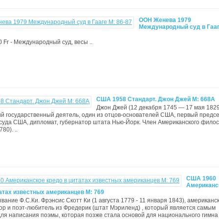
ООН Женева 1979
Международный суд в Гааг
10 Fr - Международный суд, весы ..
США 1958 Стандарт. Джон Джей М: 668A
Джон Джей (12 декабря 1745 — 17 мая 182
й государственный деятель, один из отцов-основателей США, первый предс
суда США, дипломат, губернатор штата Нью-Йорк. Член Американского фило
80). ..
США 1960
Американс
атах известных американцев М: 769
ывание Ф.С.Ки. Фрэнсис Скотт Ки (1 августа 1779 - 11 января 1843), американс
тор и поэт-любитель из Фредерик (штат Мэриленд) , который является самым
ля написания поэмы, которая позже стала основой для национального гимн