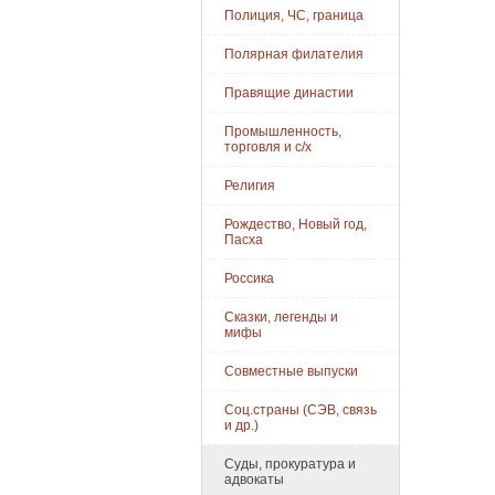
Полиция, ЧС, граница
Полярная филателия
Правящие династии
Промышленность,
торговля и с/х
Религия
Рождество, Новый год,
Пасха
Россика
Сказки, легенды и
мифы
Совместные выпуски
Соц.страны (СЭВ, связь
и др.)
Суды, прокуратура и
адвокаты