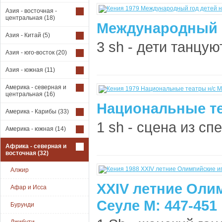
Азия - восточная -
центральная
(18)
Международный г
Азия - Китай
(5)
3 sh - дети танцуют
Азия - юго-восток
(20)
Азия - южная
(11)
Америка - северная и
центральная
(16)
Национальные те
Америка - Карибы
(33)
1 sh - сцена из спе
Америка - южная
(14)
Африка - северная и
восточная
(32)
Алжир
XXIV летние Оли
Афар и Исса
Сеуле М: 447-451
Бурунди