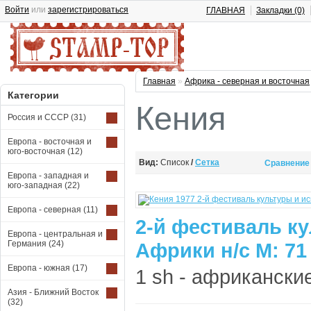
Войти
или
зарегистрироваться
ГЛАВНАЯ
Закладки (0)
Главная
»
Африка - северная и восточная
Категории
Кения
Россия и СССР
(31)
Европа - восточная и
юго-восточная
(12)
Вид:
Список
/
Сетка
Сравнение 
Европа - западная и
юго-западная
(22)
Европа - северная
(11)
2-й фестиваль ку
Европа - центральная и
Германия
(24)
Африки н/с М: 71
Европа - южная
(17)
1 sh - африканские
Азия - Ближний Восток
(32)