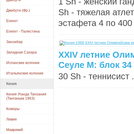
1 Sh - женский ган
Джибути
Sh - тяжелая атлет
Джибути (Фр.)
эстафета 4 по 400 
Египет
Египет - Палестина
Занзибар
XXIV летние Оли
Западная Сахара
Сеуле М: блок 34
Испанские колонии
Итальянские колонии
30 Sh - теннисист .
Кения
Кения Уганда Танзания
(Танганька 1963)
Коморы
Ливия
Маврикий