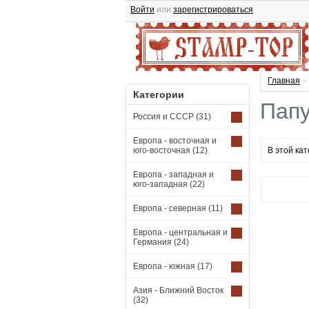
Войти
или
зарегистрироваться
Главная
»
Категории
Пап
Россия и СССР
(31)
Европа - восточная и
юго-восточная
(12)
В этой кат
Европа - западная и
юго-западная
(22)
Европа - северная
(11)
Европа - центральная и
Германия
(24)
Европа - южная
(17)
Азия - Ближний Восток
(32)