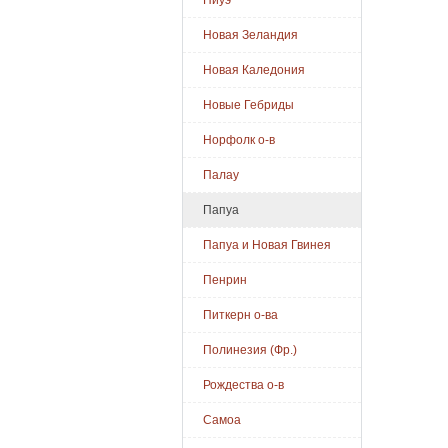
Ниуэ
Новая Зеландия
Новая Каледония
Новые Гебриды
Норфолк о-в
Палау
Папуа
Папуа и Новая Гвинея
Пенрин
Питкерн о-ва
Полинезия (Фр.)
Рождества о-в
Самоа