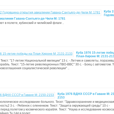
Куба 1
Годов
виалинии Гавана-Сантьяго-де-Чили M: 1781
лет в полете, кубинский и чилийский флаги ..
Куба 1976 15-летие побе
Плая-Хироне М: 2131-21
ы. Текст: "17-летие Национальной милиции" 13 с. - Летчик и самолеты, поразив
орабль. Текст: "15-летие революционных ПВО-ВВС" 30 с. - Боец с автоматом. Т
ровозглашения социалистической революции" ..
Куба 1976 ВДНХ СССР в Гаване М: 2
2153
генологическое исследование больного. Тескт: "Здравоохранение и медицинска
сть2 3 с. - Ребенок с олененком. Текст: "Защита окружающей среды" 10 с -
перед полетом у космического корабля. Текст: "Наука и исследование космоса" 
айнер Ту-144 в полет..