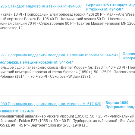
Берлин 1975 Стандарт. Ин
и техника М: 494-507
ик связи 10 Pf - Пригородный электропоезд (серия 420) 20 Pf - Маяк «Alte Wese
ный вертолет Bolkow Bo 105 40 Pf - Космический челнок 50 Pf - Наземная
онная станция 70 Pf - Судостроение 80 Pf - Трактор Massey Ferguson MF 1200
кскаватор 12..
Берли
Прогр
молодежи. Немецкие корабли М: 544-547
 Большое судно Ганзейского союза «Bremer Kogge» (ок. 1380 г.). 40 + 20 Pf - Пе
ический немецкий пароход «Helena Sloman» (1850 г.). 50 + 25 Pf - Пассажирск
lonio» (1914 г.). 70 + 35 Pf - Сухогруз «Widar» (1971 г.) ..
Берлин 1980
Программа под
Авиация М: 617-620
 Турбовинтовой авиалайнер Vickers Viscount (1950 г.). 50 + 25 Pf - Региональный
 самолёт Fokker F27 (1955 г.). 60 + 30 Pf - Турбореактивный самолёт Sud Avia
55 г.). 90 + 45 Pf - Вертолёт Sikorsky S-55 (1949 г.) ..