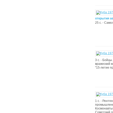
открытия а
25 с. - Само
3 с. - Бойц
вражеский к
"15-летие п
1 с. - Рент
промышленно
Космонавты 
Советский л