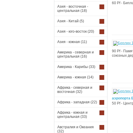
60 Pf - Бип
Азия - восточная -
центральная
(18)
Азия - Китай
(5)
Азия - юго-восток
(20)
Азия - южная
(11)
90 Pf - Пам
Америка - северная и
союзных дер
центральная
(16)
Америка - Карибы
(33)
Америка - южная
(14)
Африка - северная и
восточная
(32)
аэропорта 
Африка - западная
(22)
50 Pf - Цен
Африка - южная и
центральная
(33)
Австралия и Океания
(32)