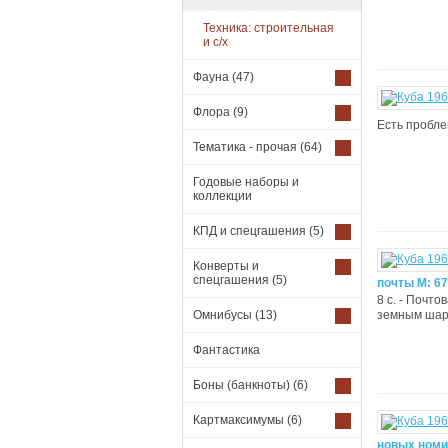
Техника: строительная
и с/х
Фауна
(47)
Флора
(9)
Есть проблем
Тематика - прочая
(64)
Годовые наборы и
коллекции
КПД и спецгашения
(5)
Конверты и
спецгашения
(5)
почты М: 6
8 с. - Почт
Омнибусы
(13)
земным шаро
Фантастика
Боны (банкноты)
(6)
Картмаксимумы
(6)
новых номи