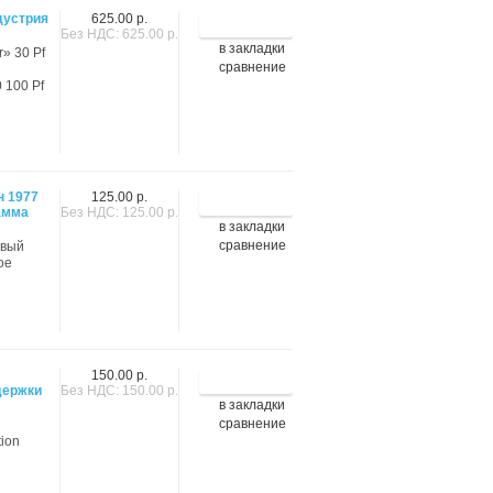
дустрия
625.00 р.
Без НДС: 625.00 р.
в закладки
r» 30 Pf
сравнение
 100 Pf
н 1977
125.00 р.
амма
Без НДС: 125.00 р.
в закладки
сравнение
рвый
ое
150.00 р.
держки
Без НДС: 150.00 р.
в закладки
сравнение
tion