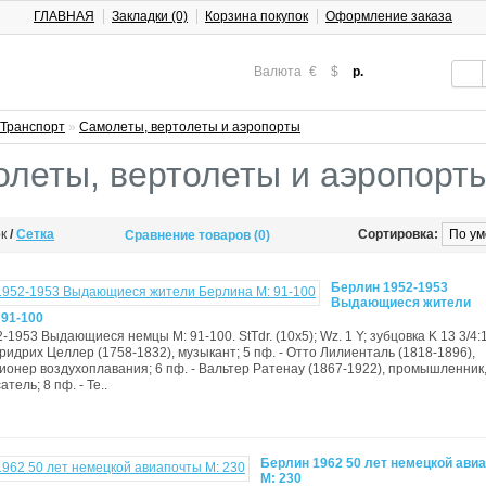
ГЛАВНАЯ
Закладки (0)
Корзина покупок
Оформление заказа
Валюта
€
$
р.
Транспорт
»
Самолеты, вертолеты и аэропорты
леты, вертолеты и аэропорт
ок
/
Сетка
Сортировка:
Сравнение товаров (0)
Берлин 1952-1953
Выдающиеся жители
 91-100
1953 Выдающиеся немцы М: 91-100. StTdr. (10x5); Wz. 1 Y; зубцовка K 13 3/4:1
Фридрих Целлер (1758-1832), музыкант; 5 пф. - Отто Лилиенталь (1818-1896),
ионер воздухоплавания; 6 пф. - Вальтер Ратенау (1867-1922), промышленник
атель; 8 пф. - Те..
Берлин 1962 50 лет немецкой ави
М: 230