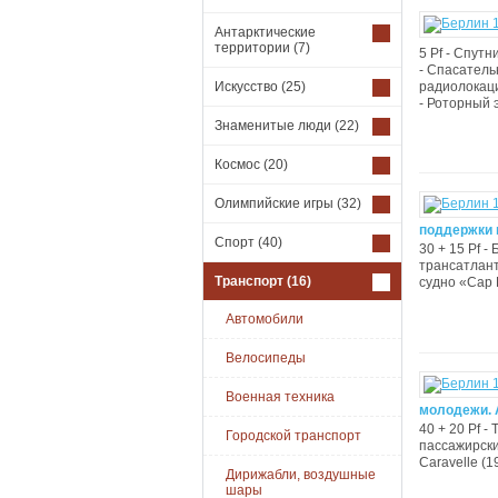
Антарктические
территории
(7)
5 Pf - Спутн
- Спасатель
Искусство
(25)
радиолокаци
- Роторный э
Знаменитые люди
(22)
Космос
(20)
Олимпийские игры
(32)
поддержки 
Спорт
(40)
30 + 15 Pf -
трансатлант
Транспорт
(16)
судно «Cap Po
Автомобили
Велосипеды
Военная техника
молодежи. 
40 + 20 Pf -
Городской транспорт
пассажирский
Caravelle (19
Дирижабли, воздушные
шары