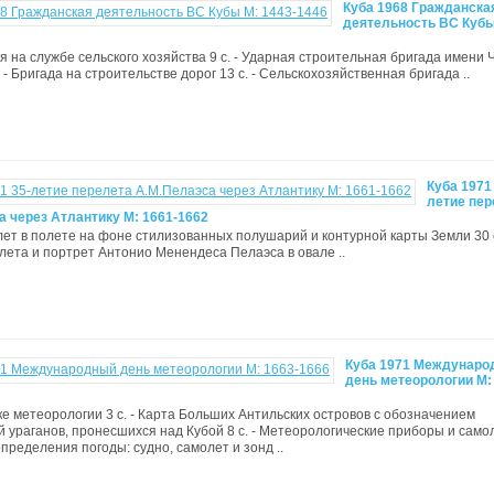
Куба 1968 Гражданска
деятельность ВС Кубы
ция на службе сельского хозяйства 9 с. - Ударная строительная бригада имени 
 - Бригада на строительстве дорог 13 с. - Сельскохозяйственная бригада ..
Куба 1971
летие пер
а через Атлантику M: 1661-1662
олет в полете на фоне стилизованных полушарий и контурной карты Земли 30 с
ета и портрет Антонио Менендеса Пелаэса в овале ..
Куба 1971 Междунаро
день метеорологии M:
роке метеорологии 3 с. - Карта Больших Антильских островов с обозначением
 ураганов, пронесшихся над Кубой 8 с. - Метеорологические приборы и самол
определения погоды: судно, самолет и зонд ..