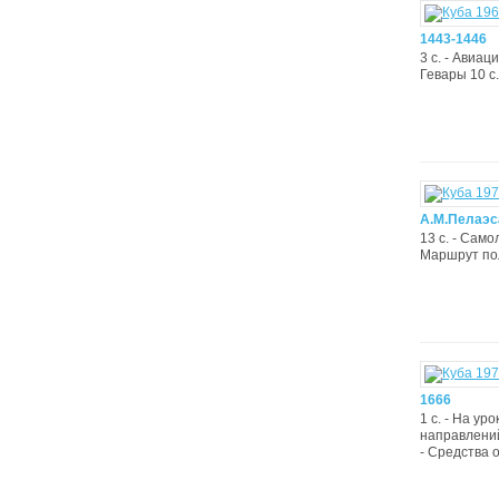
1443-1446
3 с. - Авиа
Гевары 10 с.
А.М.Пелаэс
13 с. - Сам
Маршрут пол
1666
1 с. - На у
направлений
- Средства 