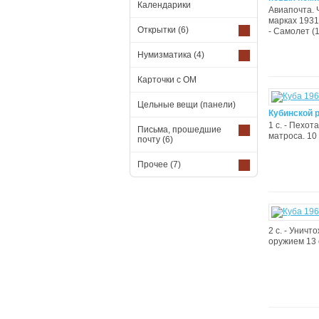
Календарики
Авиапочта. 
марках 1931 
Открытки
(6)
- Самолет (1
Нумизматика
(4)
Карточки с ОМ
Цельные вещи (панели)
Кубинской 
1 с. - Пехот
Письма, прошедшие
матроса. 10 
почту
(6)
Прочее
(7)
2 с. - Унич
оружием 13 