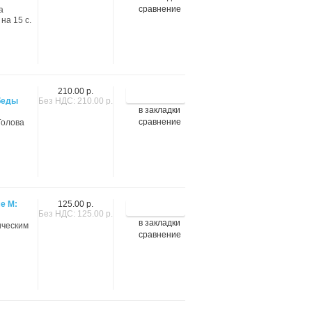
сравнение
а
на 15 с.
210.00 р.
беды
Без НДС: 210.00 р.
в закладки
сравнение
 Голова
е М:
125.00 р.
Без НДС: 125.00 р.
в закладки
ическим
сравнение