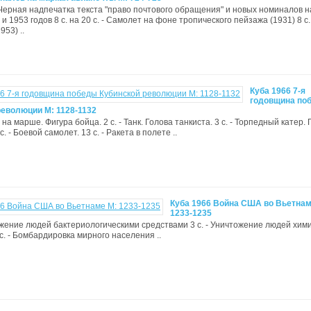
Черная надпечатка текста "право почтового обращения" и новых номиналов н
и 1953 годов 8 с. на 20 с. - Самолет на фоне тропического пейзажа (1931) 8 с. 
953) ..
Куба 1966 7-я
годовщина по
революции М: 1128-1132
а на марше. Фигура бойца. 2 с. - Танк. Голова танкиста. 3 с. - Торпедный катер.
с. - Боевой самолет. 13 с. - Ракета в полете ..
Куба 1966 Война США во Вьетнам
1233-1235
тожение людей бактериологическими средствами 3 с. - Уничтожение людей хим
с. - Бомбардировка мирного населения ..