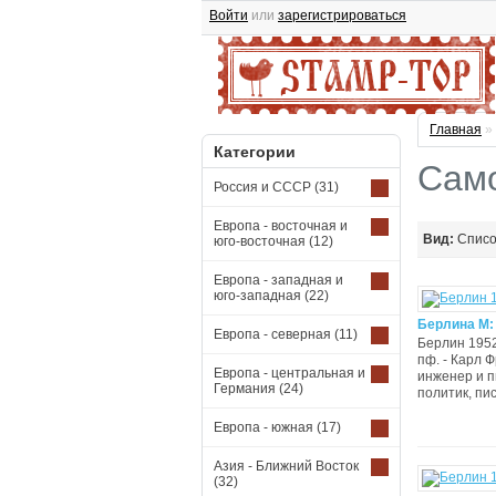
Войти
или
зарегистрироваться
Главная
»
Категории
Само
Россия и СССР
(31)
Европа - восточная и
Вид:
Спис
юго-восточная
(12)
Европа - западная и
юго-западная
(22)
Берлина М:
Европа - северная
(11)
Берлин 1952-
пф. - Карл 
Европа - центральная и
инженер и п
Германия
(24)
политик, пис
Европа - южная
(17)
Азия - Ближний Восток
(32)