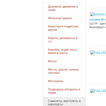
Дорожное движение и
знаки
Железная дорога
техника М: 
110 Pf - Цве
Канатная и подвесная
Франкфурт-н
дороги
Кареты, дилижансы и
т.п.
Корабли, лодки, яхты,
маяки и порты
Метро
Мосты, дороги, шлюзы,
плотины
Мотоциклы
Подводные аппараты и
лодки
Самолеты, вертолеты и
аэропорты