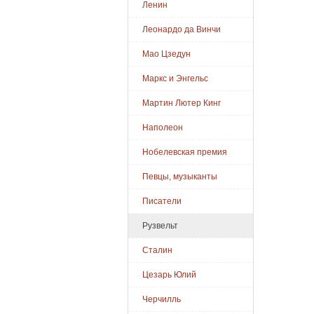
Ленин
Леонардо да Винчи
Мао Цзедун
Маркс и Энгельс
Мартин Лютер Кинг
Наполеон
Нобелевская премия
Певцы, музыканты
Писатели
Рузвельт
Сталин
Цезарь Юлий
Черчилль