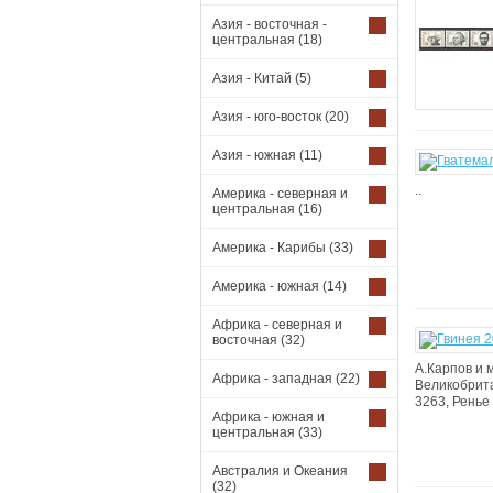
Азия - восточная -
центральная
(18)
Азия - Китай
(5)
Азия - юго-восток
(20)
Азия - южная
(11)
..
Америка - северная и
центральная
(16)
Америка - Карибы
(33)
Америка - южная
(14)
Африка - северная и
восточная
(32)
А.Карпов и 
Африка - западная
(22)
Великобрита
3263, Ренье 
Африка - южная и
центральная
(33)
Австралия и Океания
(32)