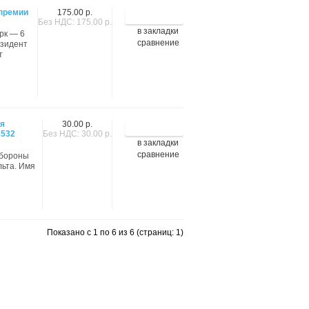
 премии
175.00 р.
Без НДС: 175.00 р.
в закладки
орк — 6
сравнение
езидент
т
ня
30.00 р.
1532
Без НДС: 30.00 р.
в закладки
сравнение
обороны
льта. Имя
Показано с 1 по 6 из 6 (страниц: 1)