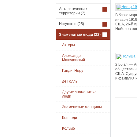
Антарктические
территории
(7)
В блоке марк
января 1919
Искусство
(25)
США, 26-й п
Нобелевской
Знаменитые люди
(22)
Актеры
Александр
Македонский
2,50 зл. — 
общественны
Ганди, Неру
США. Cупруг
и фамилия н
де Голль
Другие знаменитые
люди
Знаменитые женщины
Кеннеди
Колумб