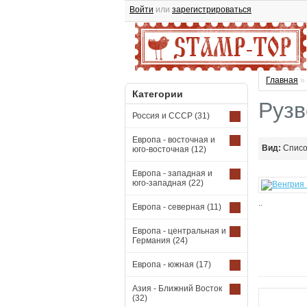
Войти
или
зарегистрироваться
Главная
»
Категории
Рузв
Россия и СССР
(31)
Европа - восточная и
Вид:
Спис
юго-восточная
(12)
Европа - западная и
юго-западная
(22)
..
Европа - северная
(11)
Европа - центральная и
Германия
(24)
Европа - южная
(17)
Азия - Ближний Восток
(32)