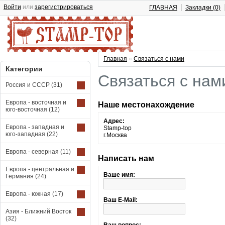
Войти
или
зарегистрироваться
ГЛАВНАЯ
Закладки (0)
Главная
»
Связаться с нами
Категории
Связаться с нам
Россия и СССР
(31)
Европа - восточная и
Наше местонахождение
юго-восточная
(12)
Адрес:
Европа - западная и
Stamp-top
юго-западная
(22)
г.Москва
Европа - северная
(11)
Написать нам
Европа - центральная и
Ваше имя:
Германия
(24)
Европа - южная
(17)
Ваш E-Mail:
Азия - Ближний Восток
(32)