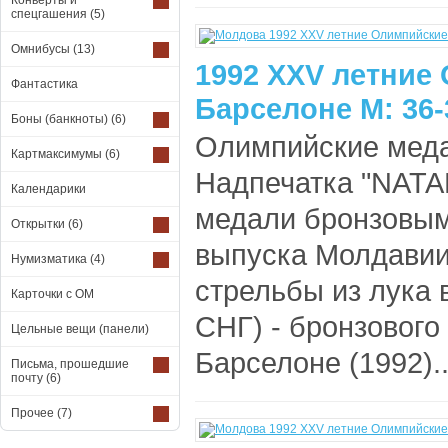
Конверты и
спецгашения
(5)
Омнибусы
(13)
1992 XXV летние
Фантастика
Барселоне М: 36-
Боны (банкноты)
(6)
Олимпийские меда
Картмаксимумы
(6)
Надпечатка "NATAL
Календарики
медали бронзовым
Открытки
(6)
выпуска Молдавии
Нумизматика
(4)
стрельбы из лука 
Карточки с ОМ
СНГ) - бронзовог
Цельные вещи (панели)
Барселоне (1992).
Письма, прошедшие
почту
(6)
Прочее
(7)