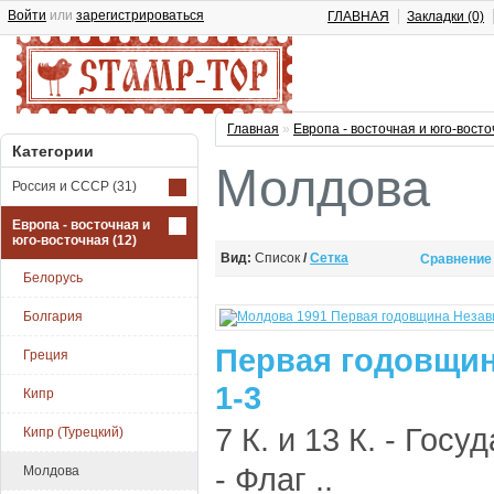
Войти
или
зарегистрироваться
ГЛАВНАЯ
Закладки (0)
Главная
»
Европа - восточная и юго-вост
Категории
Молдова
Россия и СССР
(31)
Европа - восточная и
юго-восточная
(12)
Вид:
Список
/
Сетка
Сравнение 
Белорусь
Болгария
Первая годовщин
Греция
1-3
Кипр
7 К. и 13 К. - Госу
Кипр (Турецкий)
- Флаг ..
Молдова