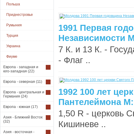
Польша
Приднестровье
1991 Первая год
Румыния
Независимости М
Турция
Украина
7 К. и 13 К. - Госу
Фиуме
- Флаг ..
Европа - западная и
юго-западная
(22)
Европа - северная
(11)
1992 100 лет цер
Европа - центральная и
Германия
(24)
Пантелеймона М:
Европа - южная
(17)
1,50 R - церковь 
Азия - Ближний Восток
Кишиневе ..
(32)
Азия - восточная -