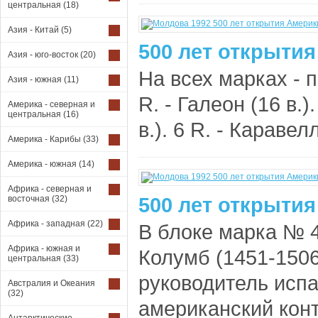
центральная
(18)
Азия - Китай
(5)
500 лет открытия
Азия - юго-восток
(20)
На всех марках - 
Азия - южная
(11)
R. - Галеон (16 в.)
Америка - северная и
центральная
(16)
в.). 6 R. - Каравелл
Америка - Карибы
(33)
Америка - южная
(14)
Африка - северная и
500 лет открытия
восточная
(32)
Африка - западная
(22)
В блоке марка № 4
Африка - южная и
Колумб (1451-1506
центральная
(33)
руководитель исп
Австралия и Океания
(32)
американский конти