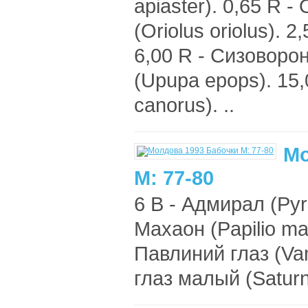
apiaster). 0,65 R 
(Oriolus oriolus). 2
6,00 R - Сизоворон
(Upupa epops). 15
canorus). ..
Мо
М: 77-80
6 B - Адмирал (Pyra
Махаон (Papilio ma
Павлиний глаз (Va
глаз малый (Saturni