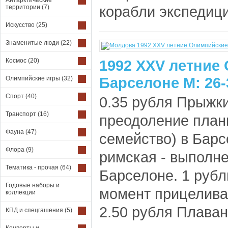
Антарктические
корабли экспедиции
территории
(7)
Искусство
(25)
Знаменитые люди
(22)
Космос
(20)
1992 XXV летние
Барселоне М: 26-
Олимпийские игры
(32)
Спорт
(40)
0.35 рубля Прыжки
Транспорт
(16)
преодоление план
Фауна
(47)
семейство) в Барс
Флора
(9)
римская - выполн
Тематика - прочая
(64)
Барселоне. 1 рубл
Годовые наборы и
момент прицелива
коллекции
2.50 рубля Плаван
КПД и спецгашения
(5)