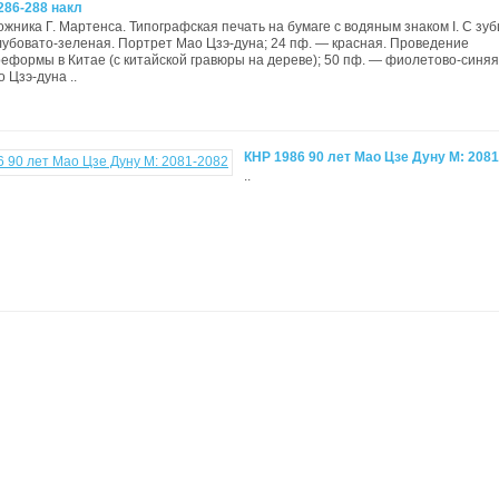
286-288 накл
ожника Г. Мартенса. Типографская печать на бумаге с водяным знаком I. С зу
лубовато-зеленая. Портрет Мао Цзэ-дуна; 24 пф. — красная. Проведение
еформы в Китае (с китайской гравюры на дереве); 50 пф. — фиолетово-синяя
 Цзэ-дуна ..
КНР 1986 90 лет Мао Цзе Дуну М: 208
..