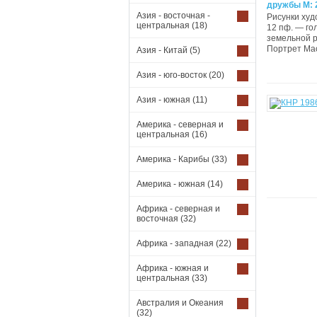
дружбы М: 
Азия - восточная -
Рисунки худ
центральная
(18)
12 пф. — го
земельной р
Портрет Мао
Азия - Китай
(5)
Азия - юго-восток
(20)
Азия - южная
(11)
Америка - северная и
центральная
(16)
Америка - Карибы
(33)
Америка - южная
(14)
Африка - северная и
восточная
(32)
Африка - западная
(22)
Африка - южная и
центральная
(33)
Австралия и Океания
(32)