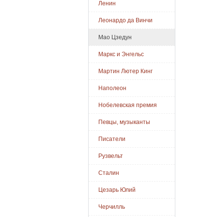
Ленин
Леонардо да Винчи
Мао Цзедун
Маркс и Энгельс
Мартин Лютер Кинг
Наполеон
Нобелевская премия
Певцы, музыканты
Писатели
Рузвельт
Сталин
Цезарь Юлий
Черчилль