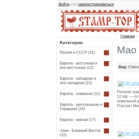
Войти
или
зарегистрироваться
Главная
»
Категории
Мао
Россия и СССР
(31)
Европа - восточная и
Вид:
Спис
юго-восточная
(12)
Европа - западная и
юго-западная
(22)
Рисунки худ
Европа - северная
(11)
12 пф. — го
земельной р
Европа - центральная и
Портрет Мао
Германия
(24)
Европа - южная
(17)
Азия - Ближний Восток
(32)