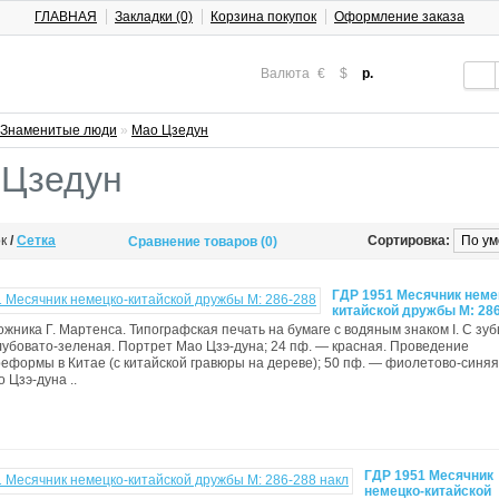
ГЛАВНАЯ
Закладки (0)
Корзина покупок
Оформление заказа
Валюта
€
$
р.
Знаменитые люди
»
Мао Цзедун
 Цзедун
ок
/
Сетка
Сортировка:
Сравнение товаров (0)
ГДР 1951 Месячник неме
китайской дружбы М: 28
ожника Г. Мартенса. Типографская печать на бумаге с водяным знаком I. С зу
лубовато-зеленая. Портрет Мао Цзэ-дуна; 24 пф. — красная. Проведение
еформы в Китае (с китайской гравюры на дереве); 50 пф. — фиолетово-синяя
 Цзэ-дуна ..
ГДР 1951 Месячник
немецко-китайской