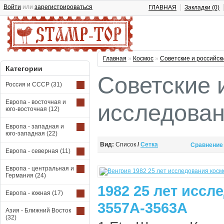
Войти
или
зарегистрироваться
ГЛАВНАЯ
Закладки (0)
Главная
»
Космос
»
Советские и российск
Категории
Советские 
Россия и СССР
(31)
Европа - восточная и
исследова
юго-восточная
(12)
Европа - западная и
юго-западная
(22)
Вид:
Список
/
Сетка
Сравнение 
Европа - северная
(11)
Европа - центральная и
Германия
(24)
1982 25 лет иссл
Европа - южная
(17)
3557A-3563A
Азия - Ближний Восток
(32)