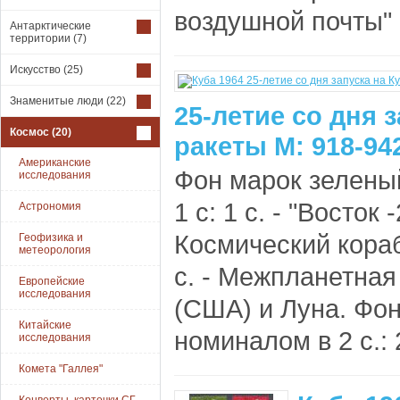
воздушной почты" 
Антарктические
территории
(7)
Искусство
(25)
Знаменитые люди
(22)
25-летие со дня 
Космос
(20)
ракеты М: 918-94
Американские
Фон марок зелены
исследования
1 с: 1 с. - "Восток 
Астрономия
Космический кораб
Геофизика и
метеорология
с. - Межпланетная 
Европейские
исследования
(США) и Луна. Фо
Китайские
номиналом в 2 с.: 2
исследования
Комета "Галлея"