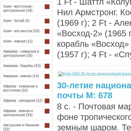
1 Ft - Шаттл «Колум
Азия - восточная -
Нил Армстронг. К
центральная
(18)
(1969 г); 2 Ft - А
Азия - Китай
(5)
«Восход-2» (1965 г
Азия - юго-восток
(20)
корабль «Восход» (
Азия - южная
(11)
Америка - северная и
(1957 г); 4 Ft - «Сп
центральная
(16)
Америка - Карибы
(33)
Америка - южная
(14)
30-летие национ
Африка - северная и
восточная
(32)
почты М: 678
Африка - западная
(22)
8 с. - Почтовая ма
Африка - южная и
фоне тропическог
центральная
(33)
земным шаром. Тек
Австралия и Океания
(32)