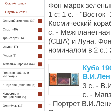
Фон марок зелены
Союз-Аполлон
1 с: 1 с. - "Восток 
Спутники связи
Олимпийские игры
(32)
Космический кораб
Спорт
(40)
с. - Межпланетная 
Транспорт
(16)
(США) и Луна. Фо
Фауна
(47)
номиналом в 2 с.: 2
Флора
(9)
Тематика - прочая
(64)
Куба 19
Годовые наборы и
В.И.Лен
коллекции
3 с. - В
КПД и спецгашения
(5)
с. - Мав
Конверты и
спецгашения
(5)
- Портрет В.И.Лен
Омнибусы
(13)