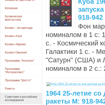
Куба 19
Конверты, карточки СГ
запуска
Коперник
918-942
Космическая
фантастика
Фон мар
Космос - Антарктида
номиналом в 1 с: 1 
Космос-Азия
с. - Космический 
Космос-Африка
Галактики 1 с. - М
Космос-Океания
"Сатурн" (США) и 
Программа "Аполлон"
номиналом в 2 с.: 2
Программа
"Интеркосмос"
Программа "Шаттл"
Ракеты
1964 25-летие со 
Советские и российские
ракеты М: 918-94
исследования