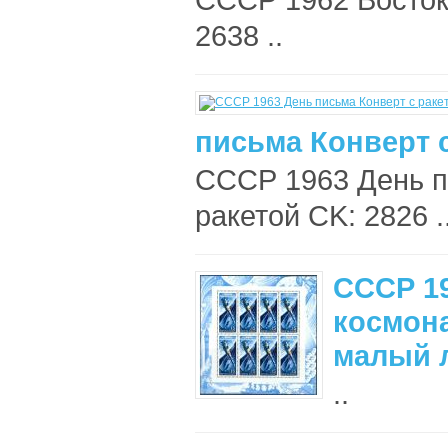
2638 ..
письма Конверт с
СССР 1963 День п
ракетой CK: 2826 .
СССР 1
космона
малый 
..