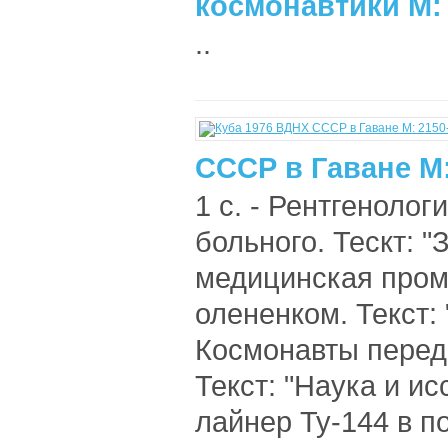
космонавтики M: 
..
СССР в Гаване М:
1 с. - Рентгеноло
больного. Тескт: 
медицинская промы
олененком. Текст:
Космонавты перед 
Текст: "Наука и ис
лайнер Ту-144 в по