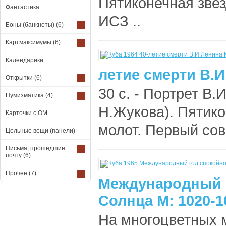
Пятиконечная звез
Фантастика
ИСЗ ..
Боны (банкноты)
(6)
Картмаксимумы
(6)
Календарики
летие смерти В.И
Открытки
(6)
30 с. - Портрет В.
Нумизматика
(4)
Н.Жукова). Пятико
Карточки с ОМ
молот. Первый сов
Цельные вещи (панели)
Письма, прошедшие
почту
(6)
Прочее
(7)
Международный 
Солнца М: 1020-1
На многоцветных