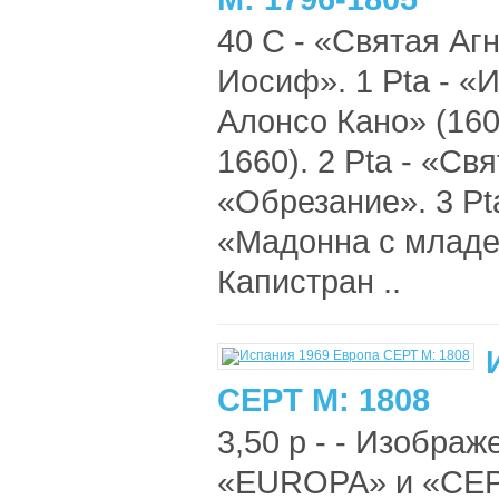
40 C - «Святая Агн
Иосиф». 1 Pta - «И
Алонсо Кано» (160
1660). 2 Pta - «Св
«Обрезание». 3 Pta
«Мадонна с младе
Капистран ..
СЕРТ М: 1808
3,50 р - - Изображ
«EUROPA» и «CEPT