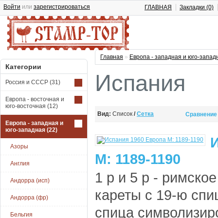
Войти
или
зарегистрироваться
ГЛАВНАЯ
Закладки (0)
Главная
»
Европа - западная и юго-запад
Категории
Испания
Россия и СССР
(31)
Европа - восточная и
юго-восточная
(12)
Вид:
Список
/
Сетка
Сравнение 
Европа - западная и
юго-западная
(22)
Азоры
М: 1189-1190
Англия
1 р и 5 р - римско
Андорра (исп)
кареты с 19-ю спи
Андорра (фр)
спица символизир
Бельгия