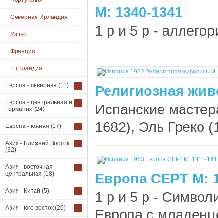
Португалия
М: 1340-1341
Северная Ирландия
1 р и 5 р - аллегор
Уэльс
Франция
Шотландия
Европа - северная
(11)
Религиозная жив
Европа - центральная и
Испанские мастера
Германия
(24)
1682), Эль Греко (1
Европа - южная
(17)
Азия - Ближний Восток
(32)
Азия - восточная -
центральная
(18)
Европа СЕРТ М: 1
Азия - Китай
(5)
1 р и 5 р - Символ
Азия - юго-восток
(20)
Европа с младенце