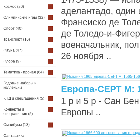
Космос
(20)
аделантадо, один и
Олимпийские игры
(32)
Франсиско де Тол
Спорт
(40)
де Толедо-и-Фигер
Транспорт
(16)
военачальник, пол
Фауна
(47)
26 ноября ..
Флора
(9)
Тематика - прочая
(64)
Годовые наборы и
Европа-СЕРТ М: 
коллекции
1 р и 5 р - Сан Бе
КПД и спецгашения
(5)
Европы ..
Конверты и
спецгашения
(5)
Омнибусы
(13)
Фантастика