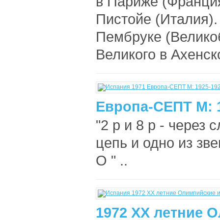
в Париже (Франция
Пистойе (Италия).
Пембруке (Великоб
Великого в Ахенск
Европа-СЕПТ М: 
"2 р и 8 р - через
цепь и одно из зв
О " ..
1972 XX летние 