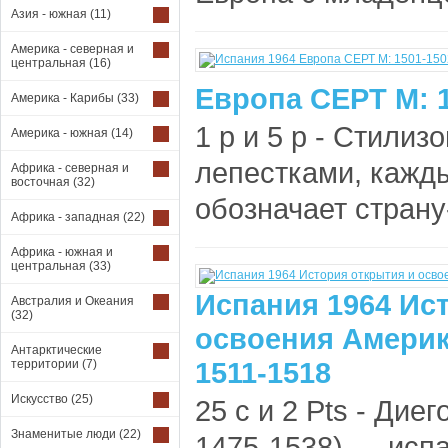
Азия - южная
(11)
Америка - северная и
центральная
(16)
Европа СЕРТ М: 
Америка - Карибы
(33)
1 р и 5 р - Стилиз
Америка - южная
(14)
лепестками, кажды
Африка - северная и
восточная
(32)
обозначает страну
Африка - западная
(22)
Африка - южная и
центральная
(33)
Испания 1964 Ис
Австралия и Океания
(32)
освоения Америк
Антарктические
1511-1518
территории
(7)
Искусство
(25)
25 с и 2 Pts - Диег
Знаменитые люди
(22)
1475-1538) — испа