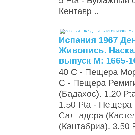
5 Pta - Бумажный с
Кентавр ..
Испания 1967 Де
Живопись. Наска
выпуск М: 1665-1
40 C - Пещера Мор
C - Пещера Ремиги
(Бадахос). 1.20 P
1.50 Pta - Пещера
Салтадора (Кастел
(Кантабриа). 3.50 