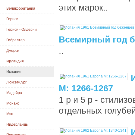
этих марок..
Великобритания
Гернси
Гернси - Олдерни
Всемирный год б
Гибралтар
..
Джерси
Ирландия
Испания
Люксембург
М: 1266-1267
Мадейра
1 р и 5 р - стилиз
Монако
отдельных голубей 
Мэн
Нидерланды