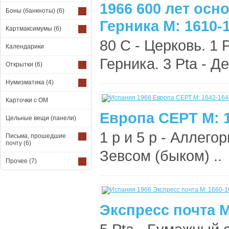
1966 600 лет осн
Боны (банкноты)
(6)
Герника М: 1610-
Картмаксимумы
(6)
80 C - Церковь. 1 
Календарики
Герника. 3 Pta - Д
Открытки
(6)
Нумизматика
(4)
Карточки с ОМ
Европа СЕРТ М: 
Цельные вещи (панели)
1 р и 5 р - Аллег
Письма, прошедшие
почту
(6)
Зевсом (быком) ..
Прочее
(7)
Экспресс почта М