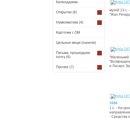
Календарики
музей 13 с.
Открытки
(6)
"Жан Ричард
..
Нумизматика
(4)
Карточки с ОМ
Цельные вещи (панели)
Письма, прошедшие
почту
(6)
"Маленький к
"Возвращени
и Ласаро Эрн
Прочее
(7)
1666
1 с. - На у
направлений
- Средства 