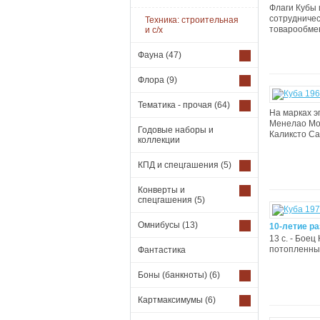
Флаги Кубы 
сотрудничес
Техника: строительная
товарообмен
и с/х
Фауна
(47)
Флора
(9)
Тематика - прочая
(64)
На марках э
Менелао Мор
Годовые наборы и
Каликсто Са
коллекции
КПД и спецгашения
(5)
Конверты и
спецгашения
(5)
Омнибусы
(13)
10-летие р
13 с. - Бое
потопленный
Фантастика
Боны (банкноты)
(6)
Картмаксимумы
(6)