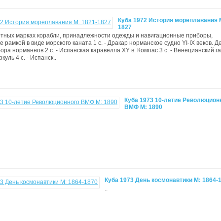
Куба 1972 История мореплавания M
1827
тных марках корабли, принадлежности одежды и навигационные приборы,
 рамкой в виде морского каната 1 с. - Дракар норманское судно YI-IX веков. Д
бора норманнов 2 с. - Испанская каравелла XY в. Компас 3 с. - Венецианский г
куль 4 с. - Испанск..
Куба 1973 10-летие Революцион
ВМФ M: 1890
Куба 1973 День космонавтики M: 1864-
..