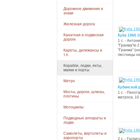
Дорожное движение и
знаки
Железная дорога
Канатная и подвесная
Куба 1966 
дороги
1 с. - Анто
"Гранма"ю 2 
"Гранма" (н
Кареты, дилижансы и
т.п.
лестницы на
Корабли, лодки, яхты,
маяки и порты
Метро
Кубинской 
Мосты, дороги, шлюзы,
1 с. - Пехот
плотины
матроса. 10 
Мотоциклы
Подводные аппараты и
лодки
Самолеты, вертолеты и
аэропорты
2 с. - Госпи