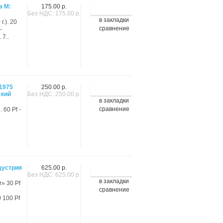
а М:
175.00 р.
Без НДС: 175.00 р.
в закладки
г.). 20
сравнение
-
 7..
1975
250.00 р.
ский
Без НДС: 250.00 р.
в закладки
сравнение
 60 Pf -
дустрия
625.00 р.
Без НДС: 625.00 р.
в закладки
r» 30 Pf
сравнение
 100 Pf