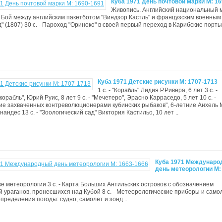
Куба 1971 День почтовой марки М: 1
Живопись. Английский национальный 
 - Бой между английским пакетботом "Виндзор Кастль" и французским военным
" (1807) 30 с. - Пароход "Ориноко" в своей первый переход в Карибские порты
Куба 1971 Детские рисунки M: 1707-1713
1 с. - "Корабль" Лидия Р.Ривера, 6 лет 3 с. -
орабль", Юрий Руис, 8 лет 9 с. - "Мечетеро", Эрасно Карраседо, 5 лет 10 с. -
е захваченных контреволюционерами кубинских рыбаков", 6-летние Анхель 
андес 13 с. - "Зоологический сад" Виктория Кастильо, 10 лет ..
Куба 1971 Междунаро
день метеорологии M:
роке метеорологии 3 с. - Карта Больших Антильских островов с обозначением
 ураганов, пронесшихся над Кубой 8 с. - Метеорологические приборы и самол
определения погоды: судно, самолет и зонд ..