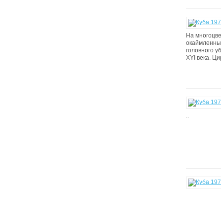
На многоцве
окаймленные
головного у
XYI века. Цир
..