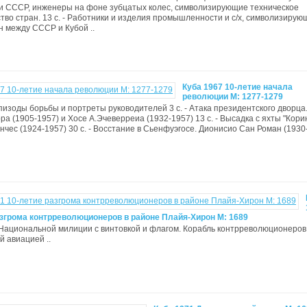
и СССР, инженеры на фоне зубцатых колес, символизирующие техническое
тво стран. 13 с. - Работники и изделия промышленности и с/х, символизирую
 между СССР и Кубой ..
Куба 1967 10-летие начала
революции М: 1277-1279
пизоды борьбы и портреты руководителей 3 с. - Атака президентского дворца
а (1905-1957) и Хосе А.Эчеверреиа (1932-1957) 13 с. - Высадка с яхты "Кори
нчес (1924-1957) 30 с. - Восстание в Сьенфуэгосе. Дионисио Сан Роман (1930-
азгрома контрреволюционеров в районе Плайя-Хирон M: 1689
ц Национальной милиции с винтовкой и флагом. Корабль контрреволюционеров
 авиацией ..