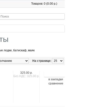
Товаров: 0 (0.00 р.)
рты
ые лодки, батискаф, маяк
На странице:
325.00 р.
Без НДС: 325.00 р.
в закладки
сравнение