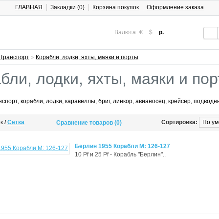
ГЛАВНАЯ
Закладки (0)
Корзина покупок
Оформление заказа
Валюта
€
$
р.
Транспорт
»
Корабли, лодки, яхты, маяки и порты
бли, лодки, яхты, маяки и по
спорт, корабли, лодки, каравеллы, бриг, линкор, авианосец, крейсер, подводн
ок
/
Сетка
Сортировка:
Сравнение товаров (0)
Берлин 1955 Корабли М: 126-127
10 Pf и 25 Pf - Корабль "Берлин"..