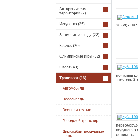
Антарктические
территории
(7)
Искусство
(25)
30 (Pf) - На 
Знаменитые люди
(22)
Космос
(20)
Олимпийские игры
(32)
Спорт
(40)
почтовый кор
Транспорт
(16)
"Почтовый га
Автомобили
Велосипеды
Военная техника
Городской транспорт
переоборудо
ведущего ог
Дирижабли, воздушные
ее компас ..
шары