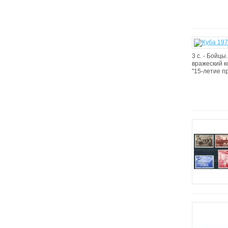
3 с. - Бойц
вражеский к
"15-летие п