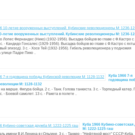
10-летие вооруженных выступлений. Кубинские революционеры М: 1236-12
нио Лопес Фернандес (Нико) (1932-1956). Высадка бойцов во главе с Ф.Кастро с
с. - Кандидо Гонсалес (1929-1956). Высадка бойцов во главе с Ф.Кастро с яхт
овый эпизод). 3 с. - Хосе Тей (1932-1956). Гибель революционера у подножия
 улице Падре Пико ..
Куба 1966 7-я
годовщина по
революции М: 1128-1132
а на марше. Фигура бойца. 2 с. - Танк. Голова танкиста. 3 с. - Торпедный катер.
с. - Боевой самолет. 13 с. - Ракета в полете ..
Куба 1966 Кубино-советская
М: 1222-1225 гаш
таль имени В.И.Ленина в г.Ольгине. 3 с. - Танкер - "Нефтяной мост" СССР-Куба. 1