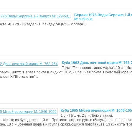
Берлин 1976 Виды Берлина 1-й 
M: 529-531
Яхте. 40 (Pf) - Цитадель Шпандау. 50 (Pf) - Зоопарк ..
Куба 1962 День почтовой марки M: 763-
Текст: "24 апреля - день марки". 10 с. - И
абль. Текст: "Первая почта в Индию". 10 с. - Спешная почта. Почтовый корабль
леон XYIII столетия" ..
Куба 1965 Музей революции М: 1046-10
1 с. - Пушки. 2 с. - Легкие танки,
ванные из бульдозеров. 3 с. - Противотанковое ружье (базука) на фоне расче
онь. 10 с. - Военная форма и группа сражающихся повстанцев. 13 с. - Яхта "Гр