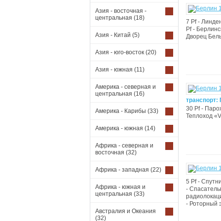
Азия - восточная -
центральная
(18)
7 Pf - Линден
Pf - Берлинс
Азия - Китай
(5)
Дворец Бельвю
Азия - юго-восток
(20)
Азия - южная
(11)
Америка - северная и
центральная
(16)
транспорт:
30 Pf - Паро
Америка - Карибы
(33)
Теплоход «Va
Америка - южная
(14)
Африка - северная и
восточная
(32)
Африка - западная
(22)
5 Pf - Спутн
Африка - южная и
- Спасатель
центральная
(33)
радиолокаци
- Роторный э
Австралия и Океания
(32)