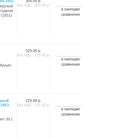
690-1691
300.00 р.
Без НДС: 300.00 р.
морской
в закладки
 судном
сравнение
 (1851)
325.00 р.
Без НДС: 325.00 р.
в закладки
сравнение
Муньис
дный
225.00 р.
 1663-
Без НДС: 225.00 р.
в закладки
сравнение
ет 30 с.