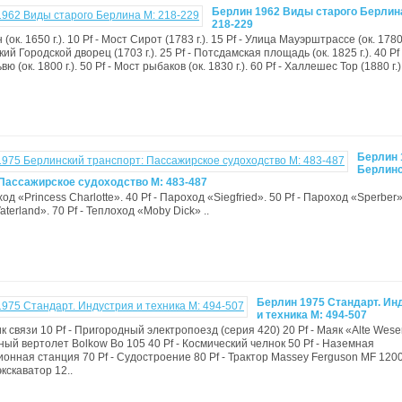
Берлин 1962 Виды старого Берлин
218-229
 (ок. 1650 г.). 10 Pf - Мост Сирот (1783 г.). 15 Pf - Улица Мауэрштрассе (ок. 1780 
кий Городской дворец (1703 г.). 25 Pf - Потсдамская площадь (ок. 1825 г.). 40 Pf 
 (ок. 1800 г.). 50 Pf - Мост рыбаков (ок. 1830 г.). 60 Pf - Халлешес Тор (1880 г.).
Берлин 
Берлин
 Пассажирское судоходство М: 483-487
ход «Princess Charlotte». 40 Pf - Пароход «Siegfried». 50 Pf - Пароход «Sperber».
terland». 70 Pf - Теплоход «Moby Dick» ..
Берлин 1975 Стандарт. Ин
и техника М: 494-507
ик связи 10 Pf - Пригородный электропоезд (серия 420) 20 Pf - Маяк «Alte Wese
ный вертолет Bolkow Bo 105 40 Pf - Космический челнок 50 Pf - Наземная
онная станция 70 Pf - Судостроение 80 Pf - Трактор Massey Ferguson MF 1200
кскаватор 12..