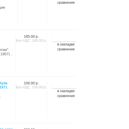
сравнение
щие
185.00 р.
Без НДС: 185.00 р.
в закладки
.
сравнение
нтиа".
1957) ..
Куба
100.00 р.
1971
Без НДС: 100.00 р.
в закладки
сравнение
,