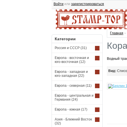
Войти
или
зарегистрироваться
Главная
»
Категории
Кора
Россия и СССР
(31)
Европа - восточная и
Водный тран
юго-восточная
(12)
Вид:
Спис
Европа - западная и
юго-западная
(22)
Европа - северная
(11)
Европа - центральная и
Германия
(24)
Европа - южная
(17)
Азия - Ближний Восток
(32)