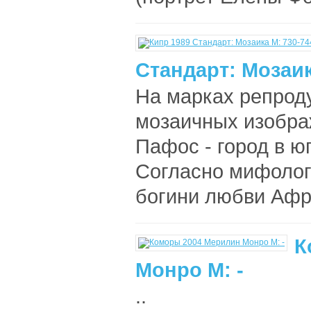
Стандарт: Мозаик
На марках репрод
мозаичных изобра
Пафос - город в ю
Согласно мифолог
богини любви Афро
К
Монро M: -
..