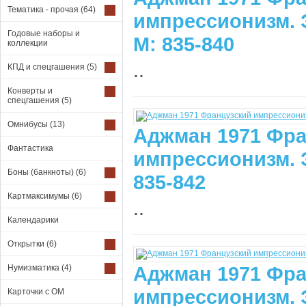
Тематика - прочая
(64)
импрессионизм. 
Годовые наборы и
М: 835-840
коллекции
..
КПД и спецгашения
(5)
Конверты и
спецгашения
(5)
Омнибусы
(13)
Аджман 1971 Фра
Фантастика
импрессионизм. 
Боны (банкноты)
(6)
835-842
Картмаксимумы
(6)
..
Календарики
Открытки
(6)
Аджман 1971 Фра
Нумизматика
(4)
импрессионизм. 
Карточки с ОМ