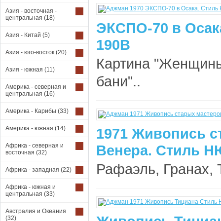
Азия - восточная -
центральная
(18)
ЭКСПО-70 в Осак
Азия - Китай
(5)
190B
Азия - юго-восток
(20)
Картина "Женщин
Азия - южная
(11)
бани"..
Америка - северная и
центральная
(16)
Америка - Карибы
(33)
Америка - южная
(14)
1971 Живопись с
Африка - северная и
Венера. Стиль НЮ
восточная
(32)
Рафаэль, Гранах, Т
Африка - западная
(22)
Африка - южная и
центральная
(33)
Австралия и Океания
(32)