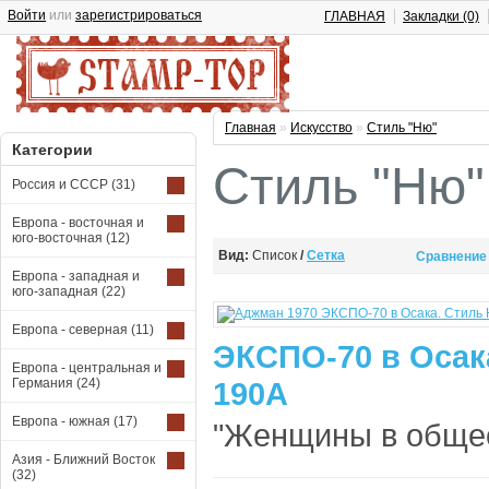
Войти
или
зарегистрироваться
ГЛАВНАЯ
Закладки (0)
Главная
»
Искусство
»
Стиль "Ню"
Категории
Стиль "Ню"
Россия и СССР
(31)
Европа - восточная и
юго-восточная
(12)
Вид:
Список
/
Сетка
Сравнение 
Европа - западная и
юго-западная
(22)
Европа - северная
(11)
ЭКСПО-70 в Осак
Европа - центральная и
Германия
(24)
190A
Европа - южная
(17)
"Женщины в общес
Азия - Ближний Восток
(32)