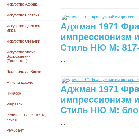
Искусство Африки
Искусство Востока
Аджман 1971 Фра
Искусство Древнего
мира
импрессионизм и
Искусство Океании
Стиль НЮ М: 817
Искусство эпохи
..
Возрождения
(Ренессанс)
Леонардо да Винчи
Микеланджело
Аджман 1971 Фра
Пикассо
импрессионизм и
Рафаэль
Стиль НЮ М: бло
Религиозные сюжеты,
..
иконы
Рембрант