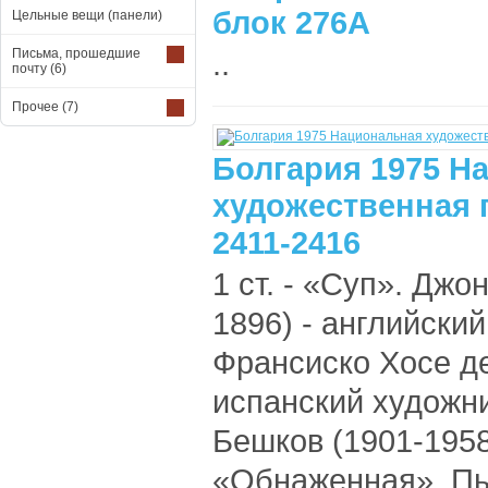
блок 276А
Цельные вещи (панели)
Письма, прошедшие
..
почту
(6)
Прочее
(7)
Болгария 1975 Н
художественная г
2411-2416
1 ст. - «Суп». Джо
1896) - английский
Франсиско Хосе де
испанский художник
Бешков (1901-1958)
«Обнаженная». Пье