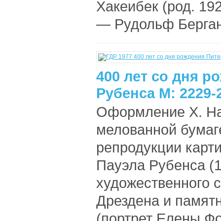
Хакеибек (род. 192
— Рудольф Берган
400 лет со дня р
Рубенса М: 2229-
Оформление X. На
мелованной бумаге
репродукции карт
Пауэла Рубенса (
художественного 
Дрездена и памятн
(портрет Елены Фо