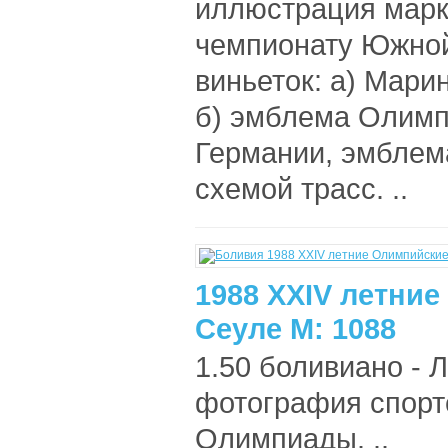
иллюстрация марки
чемпионату Южной
виньеток: а) Мари
б) эмблема Олимп
Германии, эмблем
схемой трасс. ..
1988 XXIV летни
Сеуле М: 1088
1.50 боливиано - Л
фотография спорт
Олимпиады. ..