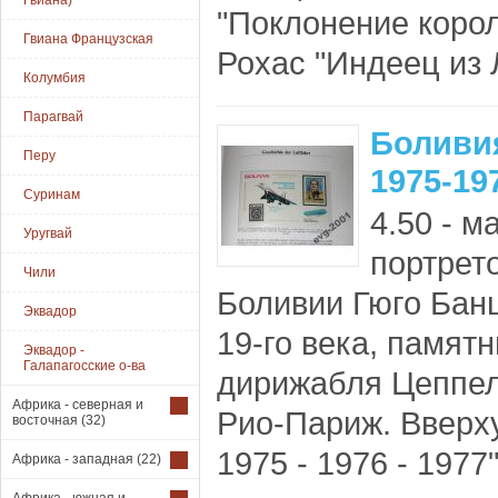
Гвиана)
"Поклонение корол
Гвиана Французская
Рохас "Индеец из 
Колумбия
Парагвай
Боливи
Перу
1975-19
Суринам
4.50 - м
Уругвай
портрет
Чили
Боливии Гюго Банц
Эквадор
19-го века, памятн
Эквадор -
Галапагосские о-ва
дирижабля Цеппел
Африка - северная и
Рио-Париж. Вверху
восточная
(32)
1975 - 1976 - 1977" 
Африка - западная
(22)