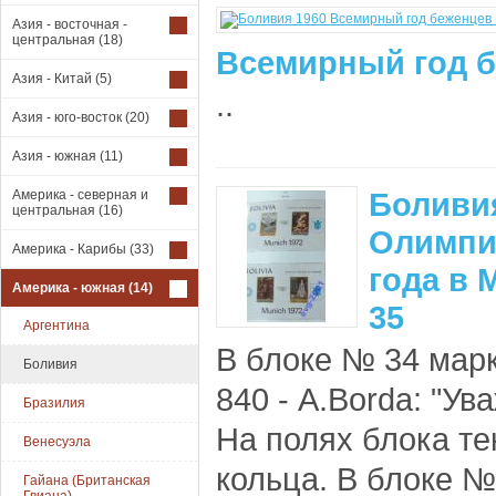
Азия - восточная -
центральная
(18)
Всемирный год б
Азия - Китай
(5)
..
Азия - юго-восток
(20)
Азия - южная
(11)
Боливия
Америка - северная и
центральная
(16)
Олимпи
Америка - Карибы
(33)
года в 
Америка - южная
(14)
35
Аргентина
В блоке № 34 марки
Боливия
840 - A.Borda: "У
Бразилия
На полях блока те
Венесуэла
кольца. В блоке № 
Гайана (Британская