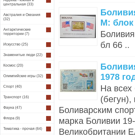
Африка - южная и
центральная
(33)
Боливия
Австралия и Океания
(32)
М: блок
Антарктические
Боливия
территории
(7)
бл 66 ..
Искусство
(25)
Знаменитые люди
(22)
Боливи
Космос
(20)
1978 го
Олимпийские игры
(32)
На всех
Спорт
(40)
(бегун)
Транспорт
(16)
Боливарским спорт
Фауна
(47)
марка Боливии 19-
Флора
(9)
Тематика - прочая
(64)
Великобритании Ел