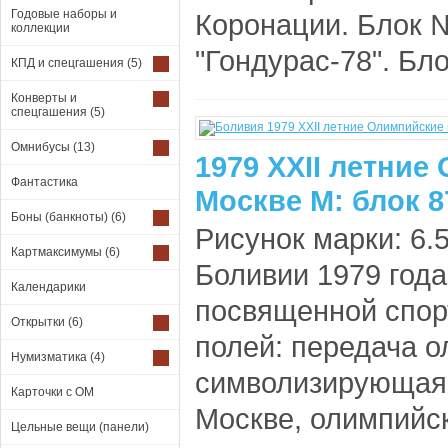
Годовые наборы и
Коронации. Блок 
коллекции
"Гондурас-78". Бл
КПД и спецгашения
(5)
Конверты и
спецгашения
(5)
Омнибусы
(13)
1979 XXII летние
Фантастика
Москве М: блок 8
Боны (банкноты)
(6)
Рисунок марки: 6.5
Картмаксимумы
(6)
Боливии 1979 года
Календарики
посвященной спор
Открытки
(6)
полей: передача о
Нумизматика
(4)
символизирующая
Карточки с ОМ
Москве, олимпийск
Цельные вещи (панели)