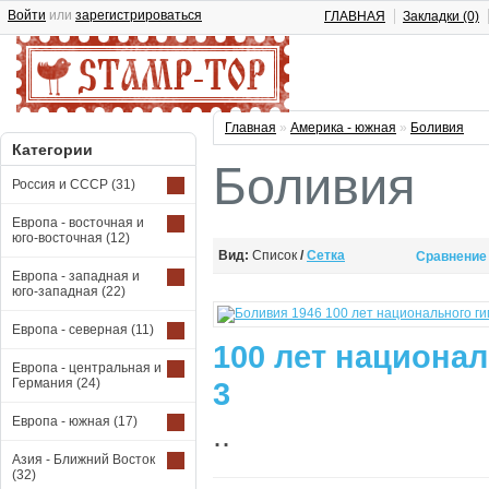
Войти
или
зарегистрироваться
ГЛАВНАЯ
Закладки (0)
Главная
»
Америка - южная
»
Боливия
Категории
Боливия
Россия и СССР
(31)
Европа - восточная и
юго-восточная
(12)
Вид:
Список
/
Сетка
Сравнение 
Европа - западная и
юго-западная
(22)
Европа - северная
(11)
100 лет национал
Европа - центральная и
Германия
(24)
3
Европа - южная
(17)
..
Азия - Ближний Восток
(32)