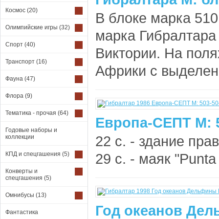
Космос
(20)
В блоке марка 510.
Олимпийские игры
(32)
марка Гибралтара
Спорт
(40)
Виктории. На поля
Транспорт
(16)
Африки с выделен
Фауна
(47)
Флора
(9)
Тематика - прочая
(64)
Европа-СЕПТ М: 
Годовые наборы и
22 с. - здание пра
коллекции
КПД и спецгашения
(5)
29 с. - маяк "Punta
Конверты и
спецгашения
(5)
Омнибусы
(13)
Год океанов Дел
Фантастика