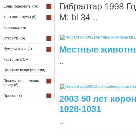
Гибралтар 1998 Г
Боны (банкноты)
(6)
М: bl 34 ..
Картмаксимумы
(6)
Календарики
Открытки
(6)
Местные животны
Нумизматика
(4)
..
Карточки с ОМ
Цельные вещи (панели)
Письма, прошедшие
почту
(6)
Прочее
(7)
2003 50 лет коро
1028-1031
..