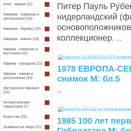
Питер Пауль Ру́бе
Азия - южная
(11)
нидерландский (ф
Америка - северная и
центральная
(16)
основоположников 
Америка - Карибы
(33)
коллекционер. ..
Америка - южная
(14)
Африка - северная и
восточная
(32)
Африка - западная
(22)
1978 ЕВРОПА-СЕ
Африка - южная и
снимок M: бл.5
центральная
(33)
..
Австралия и Океания
(32)
Антарктические
территории
(7)
Искусство
(25)
1985 100 лет пе
Знаменитые люди
(22)
Гибралтара М: бл