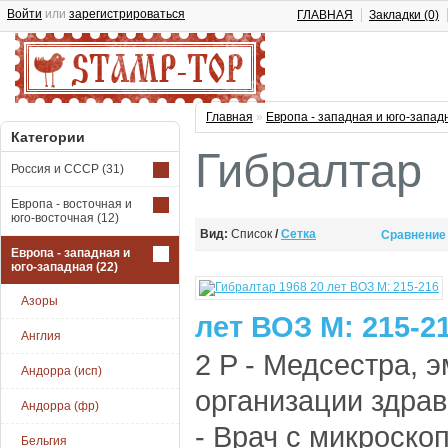
Войти
или
зарегистрироваться
ГЛАВНАЯ
Закладки (0)
Главная
»
Европа - западная и юго-запад
Категории
Гибралтар
Россия и СССР
(31)
Европа - восточная и
юго-восточная
(12)
Вид:
Список
/
Сетка
Сравнение 
Европа - западная и
юго-западная
(22)
Азоры
лет ВОЗ M: 215-2
Англия
2 P - Медсестра,
Андорра (исп)
организации здрав
Андорра (фр)
- Врач с микроско
Бельгия