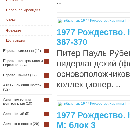
..
Португалия
Северная Ирландия
Уэльс
1977 Рождество.
Франция
367-370
Шотландия
Питер Пауль Ру́бе
Европа - северная
(11)
нидерландский (ф
Европа - центральная и
Германия
(24)
основоположников 
Европа - южная
(17)
коллекционер. ..
Азия - Ближний Восток
(32)
Азия - восточная -
центральная
(18)
1977 Рождество.
Азия - Китай
(5)
М: блок 3
Азия - юго-восток
(20)