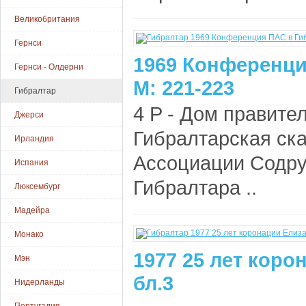
Великобритания
Гернси
1969 Конференци
Гернси - Олдерни
М: 221-223
Гибралтар
4 P - Дом правител
Джерси
Гибралтарская ск
Ирландия
Ассоциации Содруж
Испания
Гибралтара ..
Люксембург
Мадейра
Монако
1977 25 лет коро
Мэн
бл.3
Нидерланды