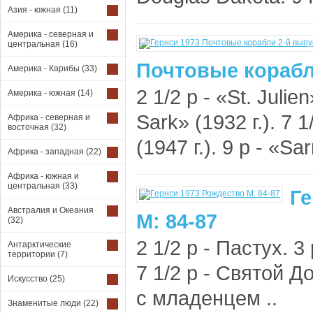
Азия - южная
(11)
Америка - северная и
центральная
(16)
Почтовые корабли
Америка - Карибы
(33)
2 1/2 p - «St. Julien
Америка - южная
(14)
Sark» (1932 г.). 7 1
Африка - северная и
восточная
(32)
(1947 г.). 9 p - «Sar
Африка - западная
(22)
Африка - южная и
центральная
(33)
Ге
Австралия и Океания
M: 84-87
(32)
2 1/2 p - Пастух. 
Антарктические
территории
(7)
7 1/2 p - Святой Д
Искусство
(25)
с младенцем ..
Знаменитые люди
(22)