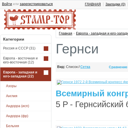
Войти
или
зарегистрироваться
ГЛАВНАЯ
Закладки (0)
Главная
»
Европа - западная и юго-запад
Категории
Гернси
Россия и СССР
(31)
Европа - восточная и
юго-восточная
(12)
Вид:
Список
/
Сетка
Сравнение 
Европа - западная и
юго-западная
(22)
Азоры
Всемирный конгр
Англия
5 P - Гернсийский 
Андорра (исп)
Андорра (фр)
Бельгия