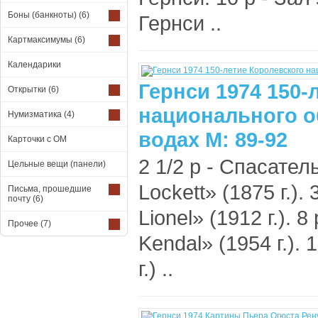
Боны (банкноты)
(6)
Гернси ..
Картмаксимумы
(6)
Календарики
Гернси 1974 150-
Открытки
(6)
национального о
Нумизматика
(4)
водах М: 89-92
Карточки с ОМ
2 1/2 р - Спасате
Цельные вещи (панели)
Lockett» (1875 г.).
Письма, прошедшие
почту
(6)
Lionel» (1912 г.).
Прочее
(7)
Kendal» (1954 г.).
г.) ..