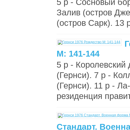
5 р - Сосновый бор
Залив (остров Джет
(остров Сарк). 13 
Г
М: 141-144
5 р - Королевский
(Гернси). 7 р - Ко
(Гернси). 11 р - Л
резиденция правит
Стандарт. Военна