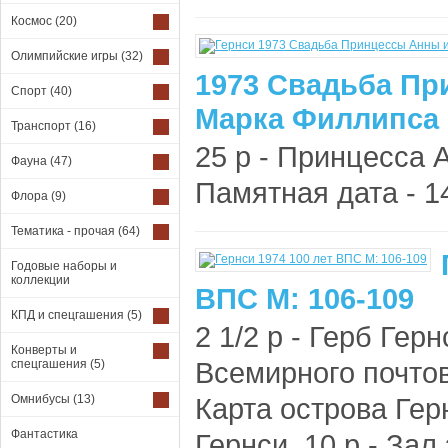
Космос
(20)
Олимпийские игры
(32)
1973 Свадьба Пр
Спорт
(40)
Марка Филлипса 
Транспорт
(16)
25 p - Принцесса
Фауна
(47)
Памятная дата - 14
Флора
(9)
Тематика - прочая
(64)
Годовые наборы и
коллекции
ВПС М: 106-109
КПД и спецгашения
(5)
2 1/2 р - Герб Гер
Конверты и
Всемирного почтов
спецгашения
(5)
Омнибусы
(13)
Карта острова Гер
Фантастика
Гернси. 10 р - За