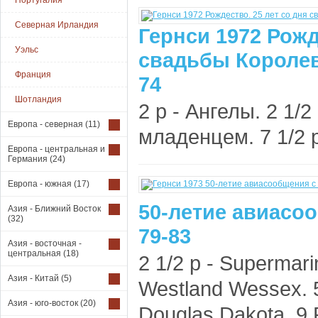
Португалия
Северная Ирландия
Гернси 1972 Рожд
Уэльс
свадьбы Королевы
Франция
74
Шотландия
2 p - Ангелы. 2 1/2
Европа - северная
(11)
младенцем. 7 1/2 p
Европа - центральная и
Германия
(24)
Европа - южная
(17)
50-летие авиасо
Азия - Ближний Восток
(32)
79-83
Азия - восточная -
центральная
(18)
2 1/2 p - Supermari
Азия - Китай
(5)
Westland Wessex. 5 
Азия - юго-восток
(20)
Douglas Dakota. 9 P