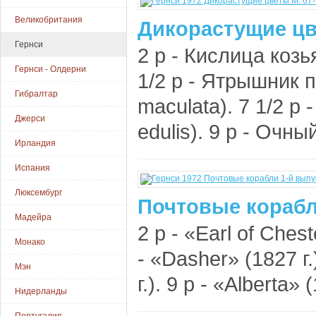
Великобритания
Дикорастущие цв
Гернси
2 p - Кислица козья
Гернси - Олдерни
1/2 p - Ятрышник 
Гибралтар
maculata). 7 1/2 p
Джерси
edulis). 9 p - Очный
Ирландия
Испания
Люксембург
Почтовые корабли
Мадейра
2 p - «Earl of Cheste
Монако
- «Dasher» (1827 г.
Мэн
г.). 9 p - «Alberta» (
Нидерланды