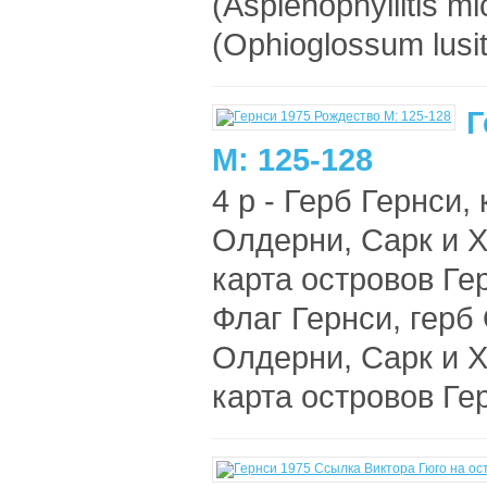
(Asplenophyllitis m
(Ophioglossum lusit
Г
М: 125-128
4 р - Герб Гернси,
Олдерни, Сарк и Хе
карта островов Ге
Флаг Гернси, герб
Олдерни, Сарк и Хе
карта островов Ге