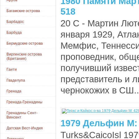
1980 Памяти Мар
Аруба
518
Багамские острова
20 C - Мартин Лю
Барбадос
января 1929, Атла
Барбуда
Мемфис, Теннесси
Бермудские острова
проповедник, обще
Виргинские острова
(Британия)
получивший извес
Гаити
представитель и л
Гваделупа
чернокожих в СШ..
Гренада
Гренада-Гренадины
Гренадины Сент-
Винсент
1979 Дельфин М:
Датская Вест-Индия
Turks&CaicoIsl 197