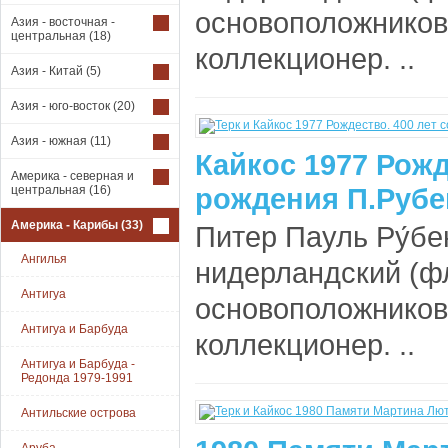
основоположников 
Азия - восточная -
центральная
(18)
коллекционер. ..
Азия - Китай
(5)
Азия - юго-восток
(20)
Азия - южная
(11)
Кайкос 1977 Рожд
Америка - северная и
рождения П.Рубен
центральная
(16)
Америка - Карибы
(33)
Питер Пауль Ру́бе
Ангилья
нидерландский (ф
Антигуа
основоположников 
Антигуа и Барбуда
коллекционер. ..
Антигуа и Барбуда -
Редонда 1979-1991
Антильские острова