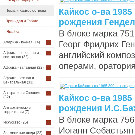
Св.Христофор о-ва
Кайкос о-ва 1985 
Теркс и Кайкос острова
рождения Гендел
Тринидад и Тобаго
В блоке марка 751.
Ямайка
Георг Фридрих Ген
Америка - южная
(14)
английский композ
Африка - северная и
восточная
(32)
операми, оратория
Африка - западная
(22)
Африка - южная и
центральная
(33)
Австралия и Океания
Кайкос о-ва 1985 
(32)
рождения И.С.Бах
Антарктические
территории
(7)
В блоке марка 756.
Искусство
(25)
Иоганн Себастьян
Знаменитые люди
(22)