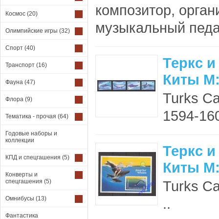
композитор, орган
Космос
(20)
музыкальный педаго
Олимпийские игры
(32)
Спорт
(40)
Теркс и
Транспорт
(16)
Киты М:
Фауна
(47)
Turks Ca
Флора
(9)
1594-160
Тематика - прочая
(64)
Годовые наборы и
коллекции
Теркс и
КПД и спецгашения
(5)
Киты М:
Конверты и
спецгашения
(5)
Turks Ca
Омнибусы
(13)
..
Фантастика