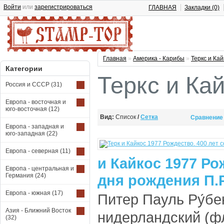
Войти
или
зарегистрироваться
ГЛАВНАЯ
Закладки (0)
Главная
»
Америка - Карибы
»
Теркс и Кай
Категории
Теркс и Ка
Россия и СССР
(31)
Европа - восточная и
юго-восточная
(12)
Вид:
Список
/
Сетка
Сравнение 
Европа - западная и
юго-западная
(22)
Европа - северная
(11)
и Кайкос 1977 Ро
Европа - центральная и
Германия
(24)
дня рождения П.Р
Европа - южная
(17)
Питер Пауль Ру́бе
Азия - Ближний Восток
нидерландский (ф
(32)