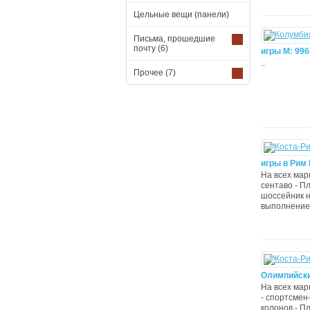
Цельные вещи (панели)
Письма, прошедшие
почту
(6)
игры М: 996
..
Прочее
(7)
игры в Рим 
На всех марк
сентаво - П
шоссейник н
выполнение 
Олимпийски
На всех мар
- спортсмен
колонов - П