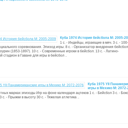
Куба 1974 История бейсбола М: 2005-2
1 с. - Индейцы, играющие в мяч. 3 с. - 10
циального соревнования. Эпизод игры. 8 с. - Организатор внедрения бейсбо
урин (1853-1897). 10 с. - Современные игроки в бейсбол. 13 с. - Латино-
й стадион в Гаване для игры в бейсбол ..
Куба 1975 YII Панамер
игры в Мехико М: 2072-
ных марках эпизоды Игр на фоне календаря ацтеков 1 с. - Бейсбол 3 с. - Бокс 
 с. - Прыжки в высоту 30 с. - Тяжелая атлетика ..