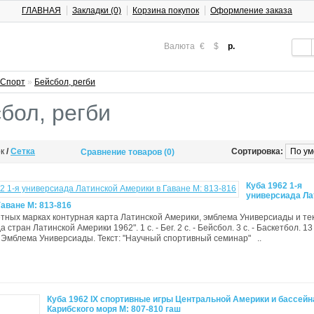
ГЛАВНАЯ
Закладки (0)
Корзина покупок
Оформление заказа
Валюта
€
$
р.
Спорт
»
Бейсбол, регби
бол, регби
ок
/
Сетка
Сортировка:
Сравнение товаров (0)
Куба 1962 1-я
универсиада Ла
аване М: 813-816
тных марках контурная карта Латинской Америки, эмблема Универсиады и те
 стран Латинской Америки 1962". 1 с. - Бег. 2 с. - Бейсбол. 3 с. - Баскетбол. 13 
 Эмблема Универсиады. Текст: "Научный спортивный семинар" ..
Куба 1962 IX спортивные игры Центральной Америки и бассейн
Карибского моря M: 807-810 гаш