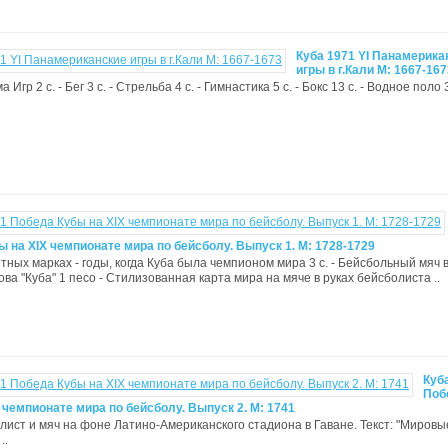
Куба 1971 YI Панамерика
игры в г.Кали M: 1667-167
а Игр 2 с. - Бег 3 с. - Стрельба 4 с. - Гимнастика 5 с. - Бокс 13 с. - Водное поло 3
 на XIX чемпионате мира по бейсболу. Выпуск 1. M: 1728-1729
тных марках - годы, когда Куба была чемпионом мира 3 с. - Бейсбольный мяч 
ова "Куба" 1 песо - Стилизованная карта мира на мяче в руках бейсболиста ..
Куб
Поб
 чемпионате мира по бейсболу. Выпуск 2. M: 1741
болист и мяч на фоне Латино-Американского стадиона в Гаване. Текст: "Мировы
..