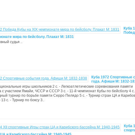
Куба 
Побед
ионате мира по бейсболу. Плакат M: 1831
ивный судья ..
Куба 1972 Спортивные 
года. Афиши M: 1832-18
 национальные игры школьников 2 с. - Легкоатлетические соревнования памяти
 с участием Ямайи, ЧССР и СССР 3 с. - 11-й чемпионат Кубы по бейсболу 4 с. 
ый турнир по борьбе памяти Серро Пелядо 5 с. - Турнир стран ЦА и Карибо
3 с. - Турнир по боксу 3..
Куба 1
спорт
ЦА и Карибского бассейна М: 1940-1945