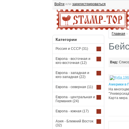
Войти
или
зарегистрироваться
Главная
»
Категории
Бейс
Россия и СССР
(31)
Европа - восточная и
Вид:
Спис
юго-восточная
(12)
Европа - западная и
юго-западная
(22)
Америки в Г
Европа - северная
(11)
На многоцве
"Универсиада
Европа - центральная и
Карта мира.
Германия
(24)
Европа - южная
(17)
Азия - Ближний Восток
(32)