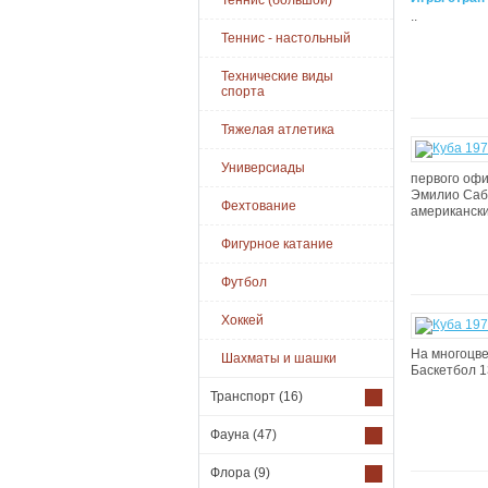
Теннис (большой)
..
Теннис - настольный
Технические виды
спорта
Тяжелая атлетика
Универсиады
первого офи
Эмилио Сабо
Фехтование
американски
Фигурное катание
Футбол
Хоккей
На многоцвет
Шахматы и шашки
Баскетбол 13
Транспорт
(16)
Фауна
(47)
Флора
(9)