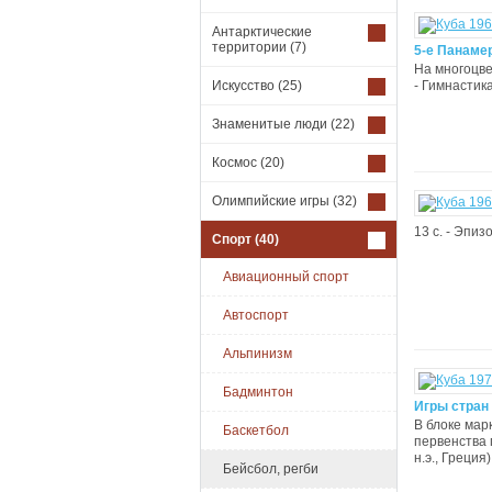
Антарктические
территории
(7)
5-е Панамер
На многоцвет
Искусство
(25)
- Гимнастика
Знаменитые люди
(22)
Космос
(20)
Олимпийские игры
(32)
13 с. - Эпи
Спорт
(40)
Авиационный спорт
Автоспорт
Альпинизм
Бадминтон
Игры стран 
В блоке марк
Баскетбол
первенства 
н.э., Греция)
Бейсбол, регби