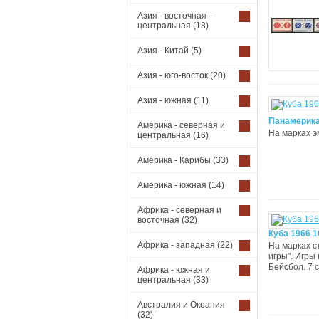
Азия - восточная -
центральная
(18)
Азия - Китай
(5)
Азия - юго-восток
(20)
Азия - южная
(11)
Панамерика
Америка - северная и
На марках эм
центральная
(16)
Америка - Карибы
(33)
Америка - южная
(14)
Африка - северная и
восточная
(32)
Куба 1966 
Африка - западная
(22)
На марках с
игры". Игры 
Бейсбол. 7 с.
Африка - южная и
центральная
(33)
Австралия и Океания
(32)