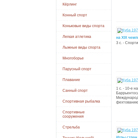
Кёрлинг
Конный спорт
Коньковые виды спорта
Легкая атлетика
на XIX чемп
3 с. - Спорт
Лыжные виды спорта
Многоборье
Парусный спорт
Плавание
1 с. - 10-е
Санный спорт
Баррьентоса
Международн
Спортивная рыбалка
фехтованию 1
Спортивные
сооружения
Стрельба
Игры стран 