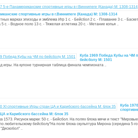
иканские спортивные игры в г.Виннипеге (Канада) М: 1308-1314
ных марках эпизоды и эмблема Игр 1 с. - Бейсбол 2 с. - Плавание 3 с. - Баскет
 5 с. - Водное поло 13 с. - Тяжелая атлетика 20 с. - Метание копья ..
Куба 1969 Победа Кубы на ЧМ 
бейсболу М: 1501
зод игры. На купоне турнирная таблица финала чемпионата ..
Куба 1970
спортивн
ЦА и Карибского бассейна М: блок 35
а 1573. Рисунок марки: 50 с. - Бейсбол. На полях блока мячи и текст "Мировые
по любительскому бейсболу"На поле блока скульптура Мирона (середина 5-го
 "Дискобол" ..