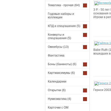
Тематика - прочая
(64)
3 Р. - 50 ле
основания го
Годовые наборы и
Игроки в рег
коллекции
КПД и спецгашения
(5)
Конверты и
спецгашения
(5)
Омнибусы
(13)
Babe Ruth (
вошедших в 
Фантастика
Боны (банкноты)
(6)
Картмаксимумы
(6)
Календарики
Гернси 2003
Открытки
(6)
Нумизматика
(4)
Карточки с ОМ