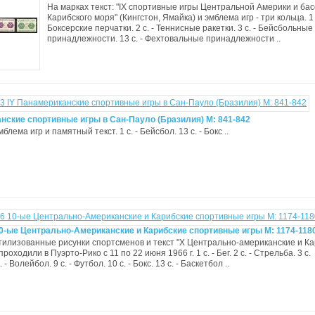
На марках текст: "IX спортивные игры Центральной Америки и ба
Карибского моря" (Кингстон, Ямайка) и эмблема игр - три кольца. 1 с
Боксерские перчатки. 2 с. - Теннисные ракетки. 3 с. - Бейсбольные
принадлежности. 13 с. - Фехтовальные принадлежности ..
нские спортивные игры в Сан-Пауло (Бразилия) М: 841-842
блема игр и памятный текст. 1 с. - Бейсбол. 13 с. - Бокс ..
10-ые Центрально-Американские и Карибские спортивные игры М: 1174-118
тилизованные рисунки спортсменов и текст "X Центрально-американские и К
проходили в Пуэрто-Рико с 11 по 22 июня 1966 г. 1 с. - Бег. 2 с. - Стрельба. 3 с.
 - Волейбол. 9 с. - Футбол. 10 с. - Бокс. 13 с. - Баскетбол ..