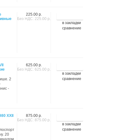
е
225.00 р.
тивные
Без НДС: 225.00 р.
в закладки
сравнение
II
625.00 р.
кие
Без НДС: 625.00 р.
в закладки
сравнение
нише. 2
-
нис -
980 XXII
875.00 р.
Без НДС: 875.00 р.
в закладки
сравнение
елоспорт
у. 20
миналом