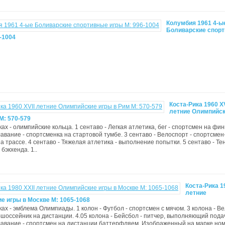
Колумбия 1961 4-ы
Боливарские спор
-1004
Коста-Рика 1960 XV
летние Олимпийс
М: 570-579
ах - олимпийские кольца. 1 сентаво - Легкая атлетика, бег - спортсмен на фи
лавание - спортсменка на стартовой тумбе. 3 сентаво - Велоспорт - спортсмен
а трассе. 4 сентаво - Тяжелая атлетика - выполнение попытки. 5 сентаво - Тен
бэкхенда. 1..
Коста-Рика 1
летние
е игры в Москве М: 1065-1068
ках - эмблема Олимпиады. 1 колон - Футбол - спортсмен с мячом. 3 колона - В
-шоссейник на дистанции. 4.05 колона - Бейсбол - питчер, выполняющий подач
лавание - спортсмен на дистанции баттерфляем. Изображенный на марке но