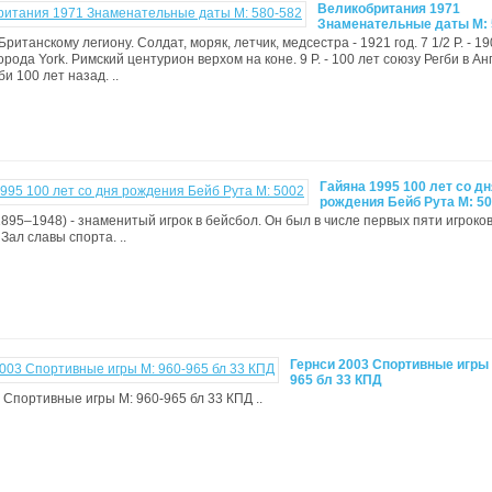
Великобритания 1971
Знаменательные даты M: 
т Британскому легиону. Солдат, моряк, летчик, медсестра - 1921 год. 7 1/2 Р. - 1
рода York. Римский центурион верхом на коне. 9 Р. - 100 лет союзу Регби в Ан
би 100 лет назад. ..
Гайяна 1995 100 лет со дн
рождения Бейб Рута М: 5
1895–1948) - знаменитый игрок в бейсбол. Он был в числе первых пяти игроков
Зал славы спорта. ..
Гернси 2003 Спортивные игры 
965 бл 33 КПД
 Спортивные игры М: 960-965 бл 33 КПД ..