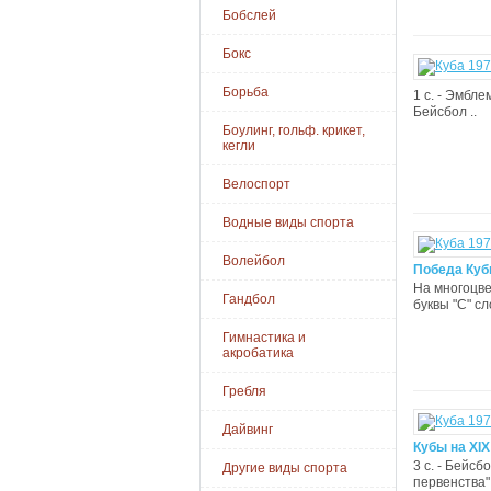
Бобслей
Бокс
Борьба
1 с. - Эмблем
Бейсбол ..
Боулинг, гольф. крикет,
кегли
Велоспорт
Водные виды спорта
Волейбол
Победа Кубы
На многоцве
Гандбол
буквы "С" сл
Гимнастика и
акробатика
Гребля
Дайвинг
Кубы на XIX
3 с. - Бейс
Другие виды спорта
первенства" 