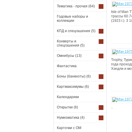
Тематика - прочая
(64)
Isle of Man 
трассы 60.7
Годовые наборы и
коллекции
(1923 г.). 3 
КПД и спецгашения
(5)
Конверты и
спецгашения
(5)
Омнибусы
(13)
Trophy, Тур
года проходя
Фантастика
Хэндли и мо
Боны (банкноты)
(6)
Картмаксимумы
(6)
Календарики
Открытки
(6)
..
Нумизматика
(4)
Карточки с ОМ