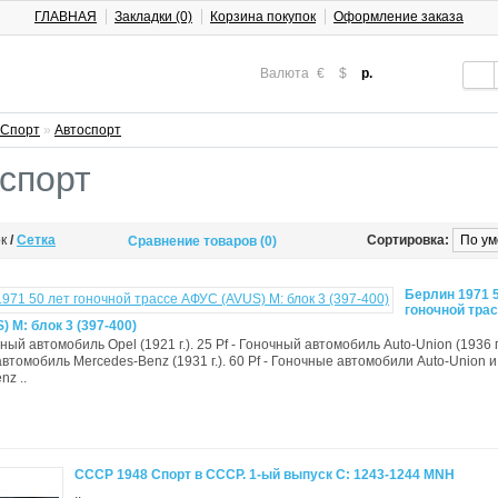
ГЛАВНАЯ
Закладки (0)
Корзина покупок
Оформление заказа
Валюта
€
$
р.
Спорт
»
Автоспорт
спорт
ок
/
Сетка
Сортировка:
Сравнение товаров (0)
Берлин 1971 
гоночной тра
 М: блок 3 (397-400)
чный автомобиль Opel (1921 г.). 25 Pf - Гоночный автомобиль Auto-Union (1936 г.
автомобиль Mercedes-Benz (1931 г.). 60 Pf - Гоночные автомобили Auto-Union и
nz ..
СССР 1948 Спорт в СССР. 1-ый выпуск С: 1243-1244 MNH
..