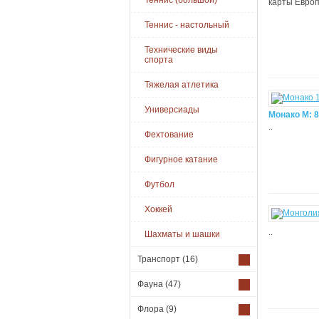
Теннис (большой)
карты Европ
Теннис - настольный
Технические виды
спорта
Тяжелая атлетика
Универсиады
Монако М: 
..
Фехтование
Фигурное катание
Футбол
Хоккей
..
Шахматы и шашки
Транспорт
(16)
Фауна
(47)
Флора
(9)