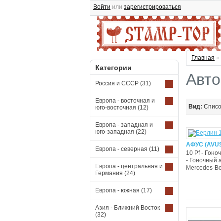
Войти
или
зарегистрироваться
Главная
»
Категории
Авто
Россия и СССР
(31)
Европа - восточная и
Вид:
Спис
юго-восточная
(12)
Европа - западная и
юго-западная
(22)
АФУС (AVUS)
Европа - северная
(11)
10 Pf - Гоно
- Гоночный 
Европа - центральная и
Mercedes-Be
Германия
(24)
Европа - южная
(17)
Азия - Ближний Восток
(32)