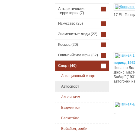
Антарктические
территории
(7)
17 Ft - Гонщ
Искусство
(25)
Знаменитые люди
(22)
Космос
(20)
Олимпийские игры
(32)
период 1930
Спорт
(40)
Цена по Лол
Джонс, масте
Авиационный спорт
Бабар" (1931
автогонки на
Автоспорт
Альпинизм
Бадминтон
..
Баскетбол
Бейсбол, регби