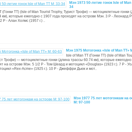
Мэн 1973 50-летие гонок Isle of Man 
34
TT (Гонки ТТ) (Isle of Man Tourist Trophy, Турист Трофи) — мотоциклетные гонки 
4 км), которые ежегодно с 1907 года проходят на острове Мэн. 3 P - Леонард 
1/2 P - Алан Холмс (1957 г.) ..
Мэн 1975 Мотогонка «Isle of Man TT» 
Isle of Man TT (Гонки ТТ) (Isle of Man Tou
ист Трофи) — мотоциклетные гонки (длина трассы 60.74 км), которые ежегодно
т на острове Мэн. 5 1/2 P - Том Шеард и мотоцикл «Douglas» (1923 г.). 7 P - У
тоцикл «Rex-Acme» (1925 г.). 10 P - Джеффри Дьюк и мот..
Мэн 1977 75 лет мотогонкам на 
М: 97-100