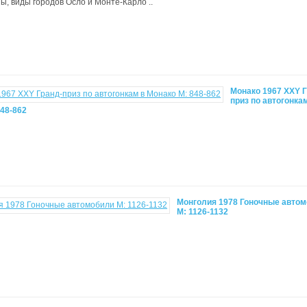
ы, виды городов Осло и Монте-Карло ..
Монако 1967 XXY 
приз по автогонка
848-862
Монголия 1978 Гоночные авто
М: 1126-1132