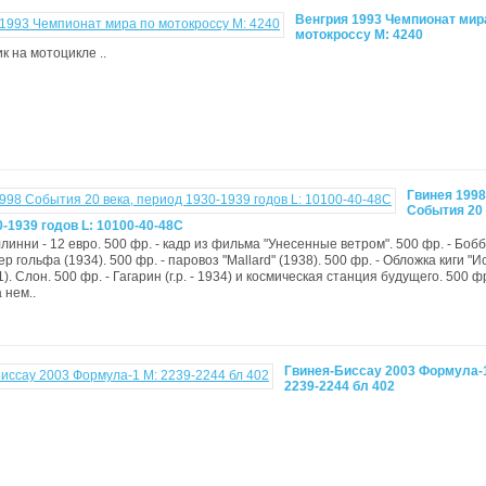
Венгрия 1993 Чемпионат мир
мотокроссу М: 4240
ик на мотоцикле ..
Гвинея 1998
События 20 
-1939 годов L: 10100-40-48C
линни - 12 евро. 500 фр. - кадр из фильма "Унесенные ветром". 500 фр. - Боб
р гольфа (1934). 500 фр. - паровоз "Mallard" (1938). 500 фр. - Обложка киги "
). Слон. 500 фр. - Гагарин (г.р. - 1934) и космическая станция будущего. 500 фр
 нем..
Гвинея-Биссау 2003 Формула-
2239-2244 бл 402