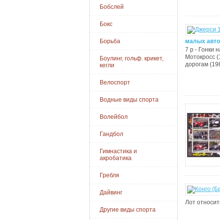
Бобслей
Бокс
Борьба
малых авто
7 p - Гонки 
Мотокросс (1
Боулинг, гольф. крикет,
дорогам (1980
кегли
Велоспорт
Водные виды спорта
Волейбол
Гандбол
Гимнастика и
акробатика
Гребля
Дайвинг
Лот относитс
Другие виды спорта