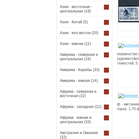
Азия - восточная -
центральная
(18)
Азия - Китай
(5)
Азия - юго-восток
(20)
Азия - южная
(11)
первенство 
Америка - северная и
художествен
центральная
(16)
тяжестей; 5
Америка - Карибы
(33)
Америка - южная
(14)
Африка - северная и
восточная
(32)
ф. - метание
Африка - западная
(22)
горах. 1,70 
Африка - южная и
центральная
(33)
Австралия и Океания
(32)