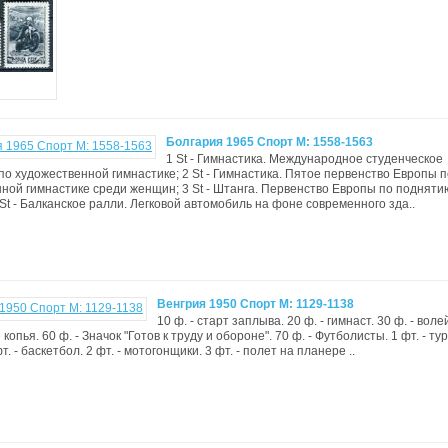
Болгария 1965 Спорт М: 1558-1563
1 St - Гимнастика. Международное студенческое
по художественной гимнастике; 2 St - Гимнастика. Пятое первенство Европы п
ной гимнастике среди женщин; 3 St - Штанга. Первенство Европы по подняти
 St - Балканское ралли. Легковой автомобиль на фоне современного зда..
Венгрия 1950 Спорт М: 1129-1138
10 ф. - старт заплыва. 20 ф. - гимнаст. 30 ф. - воле
 копья. 60 ф. - Значок "Готов к труду и обороне". 70 ф. - Футболисты. 1 фт. - ту
фт. - баскетбол. 2 фт. - мотогонщики. 3 фт. - полет на планере ..