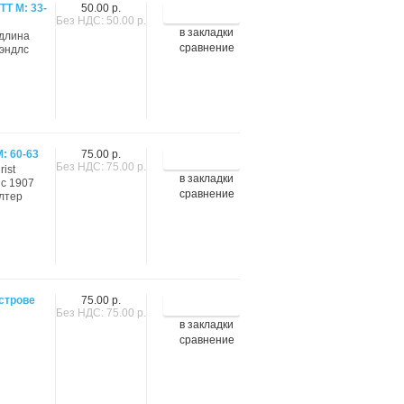
TT М: 33-
50.00 р.
Без НДС: 50.00 р.
в закладки
(длина
сравнение
Рэндлс
М: 60-63
75.00 р.
Без НДС: 75.00 р.
rist
в закладки
 с 1907
сравнение
олтер
острове
75.00 р.
Без НДС: 75.00 р.
в закладки
сравнение