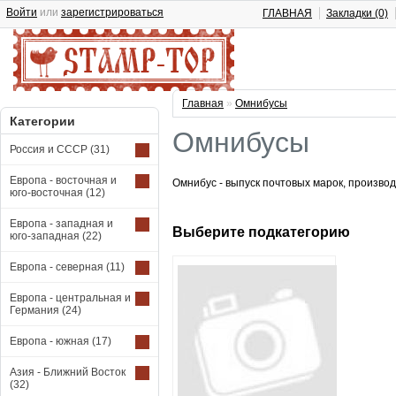
Войти
или
зарегистрироваться
ГЛАВНАЯ
Закладки (0)
Главная
»
Омнибусы
Категории
Омнибусы
Россия и СССР
(31)
Европа - восточная и
Омнибус - выпуск почтовых марок, произв
юго-восточная
(12)
Европа - западная и
Выберите подкатегорию
юго-западная
(22)
Европа - северная
(11)
Европа - центральная и
Германия
(24)
Европа - южная
(17)
Азия - Ближний Восток
(32)