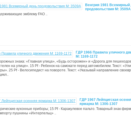
Венгрия 1981 Всемирный
продовольствия М: 3509A
 удерживающие эмблему FAO ..
ГДР 1966 Правила уличного д
М: 1169-1172
 дорожных знака: «Главная улица», «Будь осторожен» и «Дорога для пешеходов»
телен на улице». 15 Pf - Ребенок на самокате перед автомобилем. Текст: «Ули
гры». 25 Pf - Велосипедист на повороте. Текст: «Указывай направление своев
цикл..
ГДР 1967 Лейпцигская осенн
ярмарка М: 1306-1307
ктрические кухонные приборы; 15 Pf - Каракулевое пальто. Товарный знак фир
импорту пушнины «Интерпельц» ..