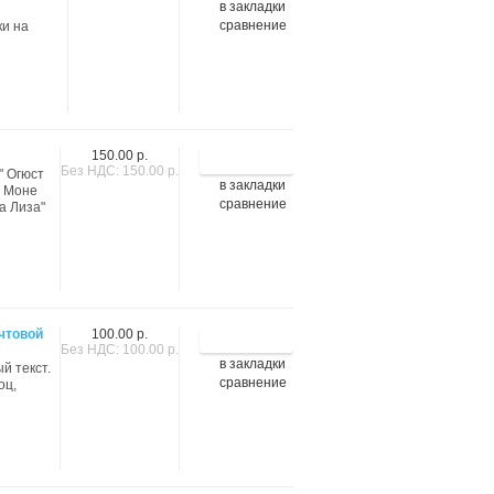
в закладки
сравнение
ки на
150.00 р.
Без НДС: 150.00 р.
" Огюст
в закладки
д Моне
сравнение
а Лиза"
очтовой
100.00 р.
Без НДС: 100.00 р.
в закладки
й текст.
сравнение
оц,