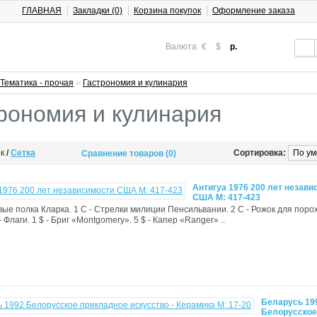
ГЛАВНАЯ
Закладки (0)
Корзина покупок
Оформление заказа
Валюта
€
$
р.
Тематика - прочая
»
Гастрономия и кулинария
рономия и кулинария
ок
/
Сетка
Сортировка:
Сравнение товаров (0)
Антигуа 1976 200 лет незави
США М: 417-423
вые полка Кларка. 1 C - Стрелки милиции Пенсильвании. 2 C - Рожок для пороха
- Флаги. 1 $ - Бриг «Montgomery». 5 $ - Капер «Ranger» ..
Беларусь 19
Белорусское