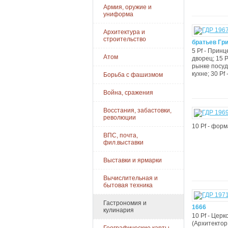
Армия, оружие и
униформа
Архитектура и
строительство
братьев Гр
5 Pf - Прин
Атом
дворец; 15 P
рынке посуд
кухне; 30 Pf 
Борьба с фашизмом
Война, сражения
Восстания, забастовки,
революции
10 Pf - форм
ВПС, почта,
фил.выставки
Выставки и ярмарки
Вычислительная и
бытовая техника
Гастрономия и
1666
кулинария
10 Pf - Церк
(Архитектор