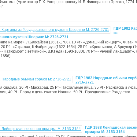
лиотека. (Архитектор Г. X. Унгер, по проекту И. Б. Фишера фон Эрлаха, 1774-
г..
ГДР 1982 Ка
из
енного музея в Шверине М: 2726-2731
нение на море», Л.Бакхайзен (1631-1708). 10 Pf - «Домашний концерт», Ф. ван 
 20 Pf - «Стража», К.Фабрициус (1622-1654). 25 Pf - «Крестьяне», А.Броувер (1
 - «Натюрморт с ветчиной», В.К.Геда (1593-1680). 70 Pf - «Речной ландшафт», 
1656) ..
ГДР 1982 Народные обычаи сорб
2716-2721
ья свадьба. 20 Pf - Маскарад. 25 Pf - Пасхальные яйца. 35 Pf - Раскраска и укр
иц. 40 Pf - Парад в день святого Иоанна. 50 Pf - Празднование Рождества ..
ГДР 1988 Лейпцигская весе
ярмарка М: 3153-3154