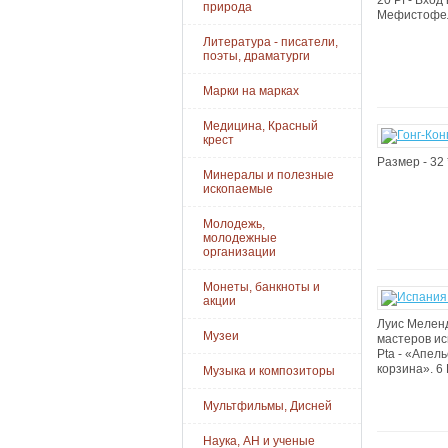
20 Pf - Вхо
природа
Мефистофель
Литература - писатели,
поэты, драматурги
Марки на марках
Медицина, Красный
крест
Размер - 32 *
Минералы и полезные
ископаемые
Молодежь,
молодежные
организации
Монеты, банкноты и
акции
Луис Меленд
Музеи
мастеров ис
Pta - «Апель
корзина». 6 
Музыка и композиторы
Мультфильмы, Дисней
Наука, АН и ученые