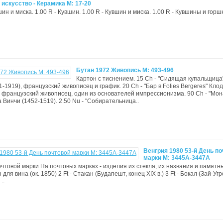
искусство - Керамика М: 17-20
шин и миска. 1.00 R - Кувшин. 1.00 R - Кувшин и миска. 1.00 R - Кувшины и горш
Бутан 1972 Живопись М: 493-496
Картон с тиснением. 15 Ch - "Сидящая купальщица
1-1919), французский живописец и график. 20 Ch - "Бар в Folies Bergeres" Кло
, французский живописец, один из основателей импрессионизма. 90 Ch - "Мон
 Винчи (1452-1519). 2.50 Nu - "Собирательница..
Венгрия 1980 53-й День п
марки M: 3445A-3447A
очтовой марки На почтовых марках - изделия из стекла, их названия и памятны
н для вина (ок. 1850) 2 Ft - Стакан (Будапешт, конец XIX в.) 3 Ft - Бокал (Зай-Угр
..