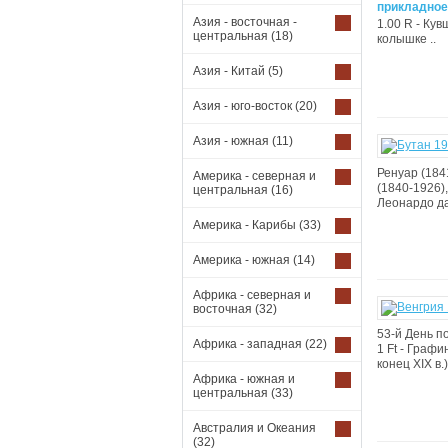
прикладное 
Азия - восточная -
1.00 R - Кув
центральная
(18)
колышке ..
Азия - Китай
(5)
Азия - юго-восток
(20)
Азия - южная
(11)
Ренуар (184
Америка - северная и
(1840-1926)
центральная
(16)
Леонардо да
Америка - Карибы
(33)
Америка - южная
(14)
Африка - северная и
восточная
(32)
53-й День п
Африка - западная
(22)
1 Ft - Графи
конец XIX в.) 
Африка - южная и
центральная
(33)
Австралия и Океания
(32)