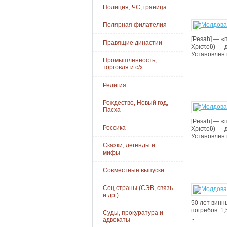
Полиция, ЧС, граница
Полярная филателия
[Pesaḥ] — «
Правящие династии
Χριστοῦ) — 
Установлен 
Промышленность,
торговля и с/х
Религия
Рождество, Новый год,
Пасха
[Pesaḥ] — «
Россика
Χριστοῦ) — 
Установлен 
Сказки, легенды и
мифы
Совместные выпуски
Соц.страны (СЭВ, связь
и др.)
50 лет винн
погребов. 1
Суды, прокуратура и
..
адвокаты