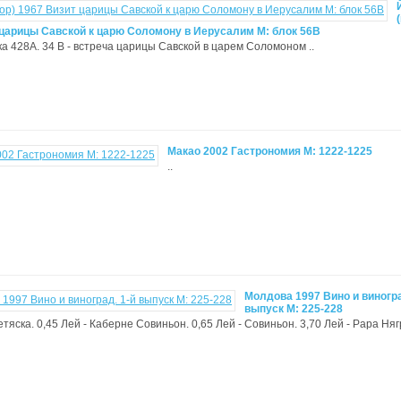
 царицы Савской к царю Соломону в Иерусалим М: блок 56В
ка 428А. 34 В - встреча царицы Савской в царем Соломоном ..
Макао 2002 Гастрономия М: 1222-1225
..
Молдова 1997 Вино и виногра
выпуск М: 225-228
етяска. 0,45 Лей - Каберне Совиньон. 0,65 Лей - Совиньон. 3,70 Лей - Рара Нягр