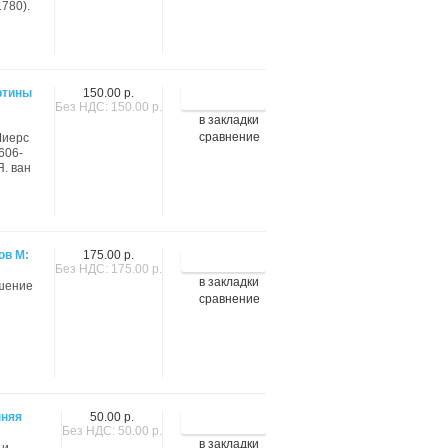
1780).
ртины
150.00 р.
Без НДС: 150.00 р.
в закладки
сравнение
Миерс
606-
Я. ван
ов М:
175.00 р.
Без НДС: 175.00 р.
в закладки
ашение
сравнение
нняя
50.00 р.
Без НДС: 50.00 р.
в закладки