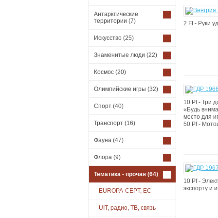
Антарктические
территории
(7)
2 Ft - Руки
Искусство
(25)
Знаменитые люди
(22)
Космос
(20)
Олимпийские игры
(32)
10 Pf - Три
Спорт
(40)
«Будь внима
место для и
Транспорт
(16)
50 Pf - Мото
Фауна
(47)
Флора
(9)
Тематика - прочая
(64)
10 Pf - Эле
экспорту и 
EUROPA-CEPT, EC
UIT, радио, ТВ, связь