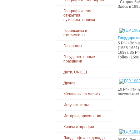
Географические карты
- Старая биб
Здесь в 1895 
Географические
открытия,
путешественники
Геральдика и
гос.символы
Государств
5 Pf - «Вол
Госорганы
(1635-1681).
1638). 35 Pf
Государственные
Гойен (1596-
праздники
Дети, UNICEF
Другое
10 Pf - Птич
Женщины на марках
пасхальных я
Игрушки, игры
История, археология
Кинематография
Ландшафты, водопады,