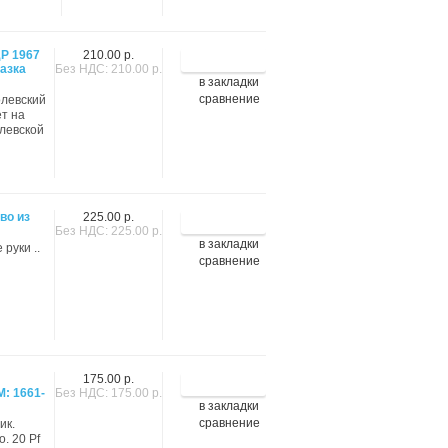
Р 1967
210.00 р.
азка
Без НДС: 210.00 р.
в закладки
сравнение
олевский
ет на
олевской
во из
225.00 р.
Без НДС: 225.00 р.
в закладки
 руки ..
сравнение
175.00 р.
: 1661-
Без НДС: 175.00 р.
в закладки
сравнение
ик.
. 20 Pf