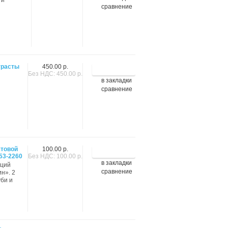
 и
сравнение
трасты
450.00 р.
Без НДС: 450.00 р.
в закладки
сравнение
чтовой
100.00 р.
53-2260
Без НДС: 100.00 р.
в закладки
иций
сравнение
н». 2
уби и