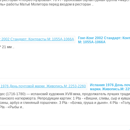
д в ресторан «Погреб Ауэрбаха». 70 Pf - Бронзовая скульптурная группа «Фауст
» работы Матьё Молитора перед входом в ресторан ..
Гонг-Конг 2002 Стандарт: Кон
М: 1055A-1066A
 21 мм ..
Испания 1976 День по
марки. Живопись.М: 22
ес (1716-1780) — испанский художник XVIII века, продолжатель лучших трад
панского натюрморта. Репродукции картин: 1 Pta - «Вишни, сливы, сыр и кувши
сины, арбуз и глиняный горшочек». 3 Pta - «Бочка, груша и дыня». 4 Pta - «Гол
Pta - «Рыбы и..