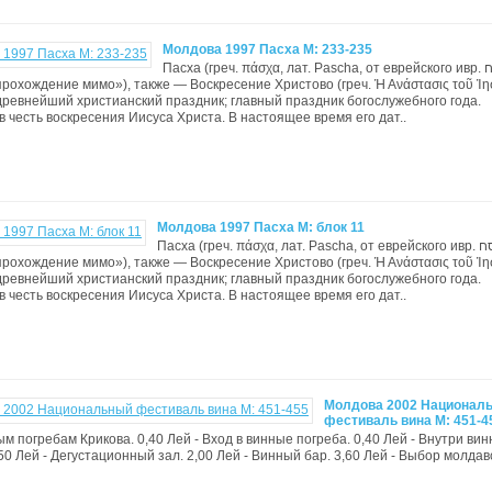
Молдова 1997 Пасха М: 233-235
Пасха (греч. πάσχα, лат. Pascha, от еврейского ивр. פסח‎
прохождение мимо»), также — Воскресение Христово (греч. Ἡ Ανάστασις τοῦ Ἰ
древнейший христианский праздник; главный праздник богослужебного года.
в честь воскресения Иисуса Христа. В настоящее время его дат..
Молдова 1997 Пасха М: блок 11
Пасха (греч. πάσχα, лат. Pascha, от еврейского ивр. פסח‎
прохождение мимо»), также — Воскресение Христово (греч. Ἡ Ανάστασις τοῦ Ἰ
древнейший христианский праздник; главный праздник богослужебного года.
в честь воскресения Иисуса Христа. В настоящее время его дат..
Молдова 2002 Национал
фестиваль вина М: 451-4
ым погребам Крикова. 0,40 Лей - Вход в винные погреба. 0,40 Лей - Внутри ви
,50 Лей - Дегустационный зал. 2,00 Лей - Винный бар. 3,60 Лей - Выбор молдав