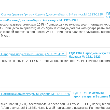
ГД
Ск
имм «Король Дроссельбарт». 2-й выпуск М: 1323-1328
цесса отказывает женихам; 10 Pf - Принцесса и ее муж-музыкант покидают кор
f - Принцесса за прялкой; 20 Pf - Музыкант под видом пьяного гусара разбива
у, которой торговала принцесса; 25 Pf - Принцесса работает служанкой в кор
- Музы..
ГДР 1969 Народное искусст
Лаузица М: 1521-1523
а в виде всадника; 20 Pf + 5 Pf - форма в виде таллера; 50 Pf - Печенье в форме
ГДР 1971 Памятники
архитектуры в Берлине М
овь св. Марии (XV в.); восстановлена после войны. Готика. 15 Pf - Дворец Кёпен
 Р. Лангевельт, 1681-1685). Ныне Музей прикладного искусства. Раннее барокко