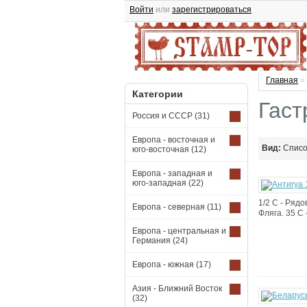
Войти
или
зарегистрироваться
Главная
»
Категории
Гаст
Россия и СССР
(31)
Европа - восточная и
Вид:
Спис
юго-восточная
(12)
Европа - западная и
юго-западная
(22)
1/2 C - Рядо
Европа - северная
(11)
Фляга. 35 C 
Европа - центральная и
Германия
(24)
Европа - южная
(17)
Азия - Ближний Восток
(32)