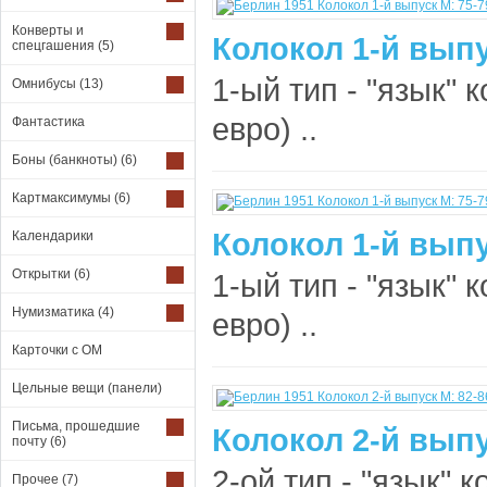
Конверты и
Колокол 1-й выпу
спецгашения
(5)
1-ый тип - "язык" 
Омнибусы
(13)
евро) ..
Фантастика
Боны (банкноты)
(6)
Картмаксимумы
(6)
Колокол 1-й выпу
Календарики
Открытки
(6)
1-ый тип - "язык" 
Нумизматика
(4)
евро) ..
Карточки с ОМ
Цельные вещи (панели)
Письма, прошедшие
Колокол 2-й выпу
почту
(6)
2-ой тип - "язык" 
Прочее
(7)