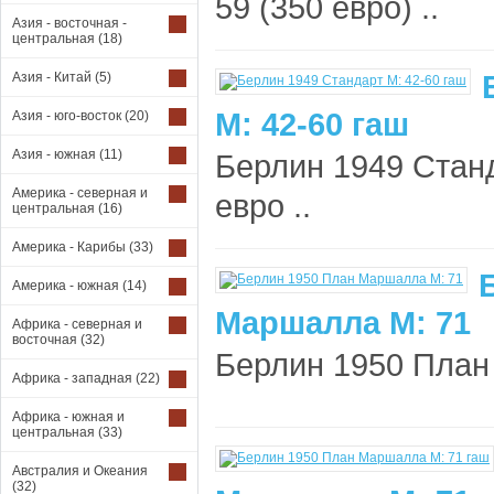
59 (350 евро) ..
Азия - восточная -
центральная
(18)
Азия - Китай
(5)
М: 42-60 гаш
Азия - юго-восток
(20)
Азия - южная
(11)
Берлин 1949 Станд
Америка - северная и
евро ..
центральная
(16)
Америка - Карибы
(33)
Америка - южная
(14)
Маршалла М: 71
Африка - северная и
восточная
(32)
Берлин 1950 План 
Африка - западная
(22)
Африка - южная и
центральная
(33)
Австралия и Океания
(32)