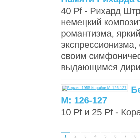
40 Pf - Рихард Шт
немецкий композит
романтизма, яркий
экспрессионизма,
своим симфоничес
выдающимся дириж
Б
М: 126-127
10 Pf и 25 Pf - Кор
1
2
3
4
5
6
7
8