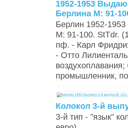
1952-1953 Выдаю
Берлина М: 91-10
Берлин 1952-195
М: 91-100. StTdr. (
пф. - Карл Фридри
- Отто Лилиенталь
воздухоплавания; 
промышленник, поли
Колокол 3-й выпу
3-й тип - "язык" к
евро) ..