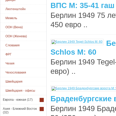
Данциг
ВПС М: 35-41 гаш
Лихтенштейн
Берлин 1949 75 ле
Мемель
450 евро ..
ООН (Вена)
ООН (Женева)
Бе
Словакия
Schlos М: 60
ФРГ
Берлин 1949 Tegel
Чехия
евро) ..
Чехословакия
Швейцария
Швейцария - офисы
Браденбургские 
Европа - южная
(17)
Берлин 1949 Браде
Азия - Ближний Восток
(32)