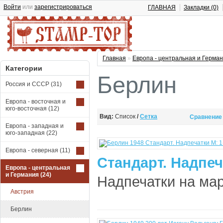
Войти
или
зарегистрироваться
ГЛАВНАЯ
Закладки (0)
Главная
»
Европа - центральная и Герма
Категории
Берлин
Россия и СССР
(31)
Европа - восточная и
юго-восточная
(12)
Вид:
Список
/
Сетка
Сравнение 
Европа - западная и
юго-западная
(22)
Европа - северная
(11)
Стандарт. Надпеч
Европа - центральная
и Германия
(24)
Надпечатки на мар
Австрия
Берлин