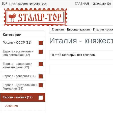
Войти
или
зарегистрироваться
ГЛАВНАЯ
Закладки (0)
Главная
»
Европа - южная
»
Италия - кня
Категории
Италия - княжес
Россия и СССР
(31)
Европа - восточная и
юго-восточная
(12)
В этой категории нет товаров.
Европа - западная и
юго-западная
(22)
Европа - северная
(11)
Европа - центральная и
Германия
(24)
Европа - южная
(17)
Албания