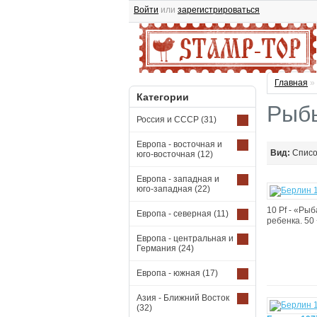
Войти
или
зарегистрироваться
Главная
»
Категории
Рыбы
Россия и СССР
(31)
Европа - восточная и
Вид:
Спис
юго-восточная
(12)
Европа - западная и
юго-западная
(22)
10 Pf - «Рыб
Европа - северная
(11)
ребенка. 50 
Европа - центральная и
Германия
(24)
Европа - южная
(17)
Азия - Ближний Восток
(32)