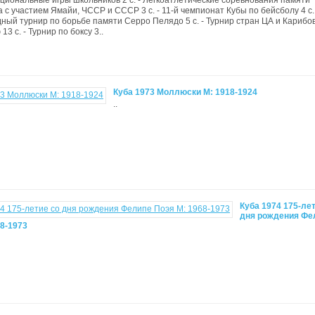
 национальные игры школьников 2 с. - Легкоатлетические соревнования памяти
 с участием Ямайи, ЧССР и СССР 3 с. - 11-й чемпионат Кубы по бейсболу 4 с. 
ый турнир по борьбе памяти Серро Пелядо 5 с. - Турнир стран ЦА и Карибо
3 с. - Турнир по боксу 3..
Куба 1973 Моллюски M: 1918-1924
..
Куба 1974 175-ле
дня рождения Фе
68-1973