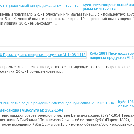
Куба 1965 Национальный ак
рыбы М: 1112-1119
новенный прилипало. 2 с. - Полосатый или малый тунец. 3 с. - помацентрус аб
ник. 5 с. - Каменный окунь или полосатая черна. 10 с. - рифовый окунь люциан. 1
й люциан. 30 с. - рыба-солдат ..
Куба 1968 Производство
пищевых продуктов М: 1
й промысел. 2 с. - Животноводство. 3 с. - Птицеводство. 13 с. - Выращивание
остника. 20 с. - Промысел креветок ..
Куба 196
летие со
лександра Гумбольта M: 1502-1504
тных марках портрет ученого по картине Бегаса-старшего (1794-1854, Герман
ист книги А.Гумбольта "Политический очерк об острове Куба" (Париж, 1807),
осле посещения Кубы 1 с. - угорь 13 с. - ночная обезьяна 30 с. - андский конд