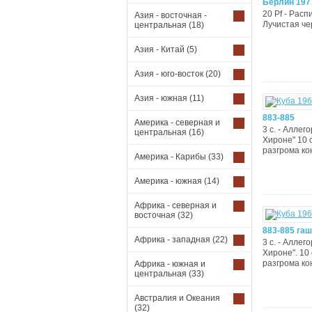
Берлин 197
20 Pf - Расп
Азия - восточная -
Лучистая чер
центральная
(18)
Азия - Китай
(5)
Азия - юго-восток
(20)
Азия - южная
(11)
883-885
Америка - северная и
3 с. - Алле
центральная
(16)
Хироне" 10 
разгрома ко
Америка - Карибы
(33)
Америка - южная
(14)
Африка - северная и
восточная
(32)
883-885 гаш
Африка - западная
(22)
3 с. - Алле
Хироне". 10
разгрома ко
Африка - южная и
центральная
(33)
Австралия и Океания
(32)