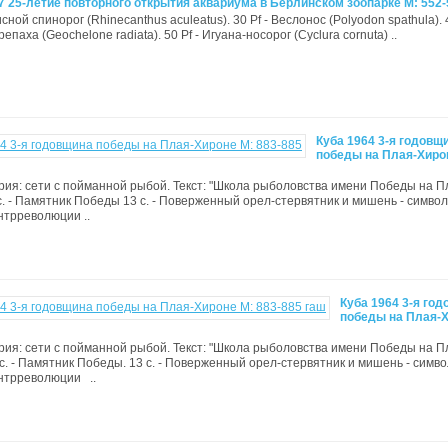
7 25-летие повторного открытия аквариума в Берлинском зоопарке М: 552-
исной спинорог (Rhinecanthus aculeatus). 30 Pf - Веслонос (Polyodon spathula). 4
епаха (Geochelone radiata). 50 Pf - Игуана-носорог (Cyclura cornuta) ..
Куба 1964 3-я годовщ
победы на Плая-Хиро
гория: сети с пойманной рыбой. Текст: "Школа рыболовства имени Победы на П
с. - Памятник Победы 13 с. - Поверженный орел-стервятник и мишень - символ
нтрреволюции ..
Куба 1964 3-я го
победы на Плая-Х
гория: сети с пойманной рыбой. Текст: "Школа рыболовства имени Победы на П
 с. - Памятник Победы. 13 с. - Поверженный орел-стервятник и мишень - симво
нтрреволюции ..