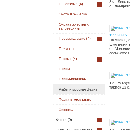
3 с. - Лицо
Насекомые
(4)
с. - лабиринт
Охота и рыбалка
Охрана животных,
заповедники
1599-1605
Пресмыкающие
(4)
На многоцве
Школьники, 
Приматы
с. - Молодеж
сельскохозя
Псовые
(4)
Птицы
Птицы-пингвины
1 с. - Альбу
тарпон 13 с.
Рыбы и морская фауна
Фауна в геральдике
Хищники
Флора
(9)