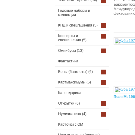
Тематика - прочая
(64)
1 с. - 10-е
Баррьентоса
Международн
Годовые наборы и
фехтованию 1
коллекции
КПД и спецгашения
(5)
Конверты и
спецгашения
(5)
Омнибусы
(13)
Фантастика
Боны (банкноты)
(6)
Картмаксимумы
(6)
Календарики
Поэя М: 19
..
Открытки
(6)
Нумизматика
(4)
Карточки с ОМ