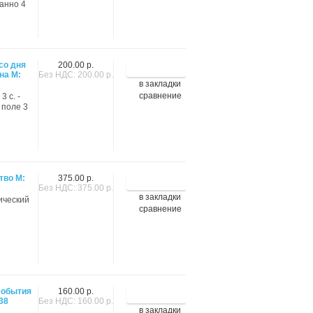
Танно 4
со дня
200.00 р.
на М:
Без НДС: 200.00 р.
в закладки
сравнение
 с. -
 поле 3
тво M:
375.00 р.
Без НДС: 375.00 р.
в закладки
тический
сравнение
события
160.00 р.
38
Без НДС: 160.00 р.
в закладки