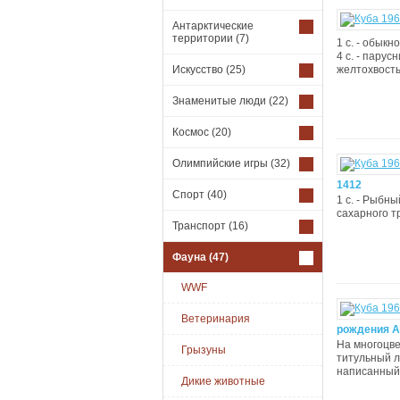
Антарктические
территории
(7)
1 c. - обык
4 с. - парус
Искусство
(25)
желтохвосты
Знаменитые люди
(22)
Космос
(20)
Олимпийские игры
(32)
1412
Спорт
(40)
1 с. - Рыбны
сахарного тр
Транспорт
(16)
Фауна
(47)
WWF
Ветеринария
рождения А
На многоцве
Грызуны
титульный л
написанный п
Дикие животные