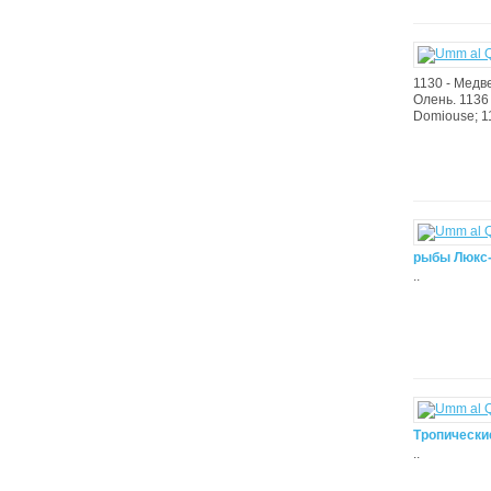
1130 - Медве
Олень. 1136 
Domiouse; 11
рыбы Люкс-
..
Тропически
..