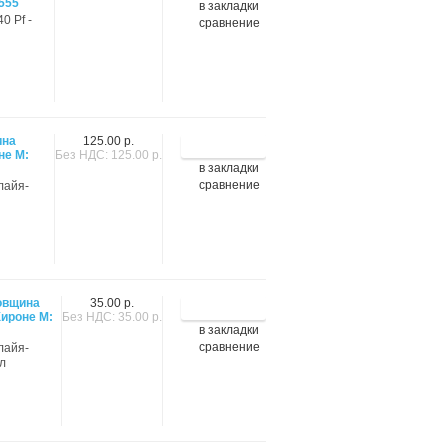
555
в закладки
0 Pf -
сравнение
ина
125.00 р.
не М:
Без НДС: 125.00 р.
в закладки
сравнение
лайя-
довщина
35.00 р.
ироне М:
Без НДС: 35.00 р.
в закладки
сравнение
лайя-
л