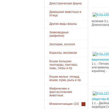
Доисторическая фауна
Домашние животные и
птица
колючая 3 с.
Другие виды фауны
Длиннолапая
Земноводные
(амфибии)
Зоопарки, зоологи
Кораллы, моллюски
кишечнопол
Кошки большие:
1 с. - Пятни
леопарды, пантеры,
или каменный
львы, тигры и пр
кораблик) ..
Кошки малые: гепард,
кошки, пума, рысь и пр.
Мифические и
фантастические
животные
общества К
1 с. - Двой
Млекопитающие
(10)
индейцев Си