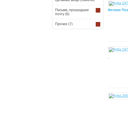
Цельные вещи (панели)
Письма, прошедшие
Фелипе Поэя
почту
(6)
..
Прочее
(7)
..