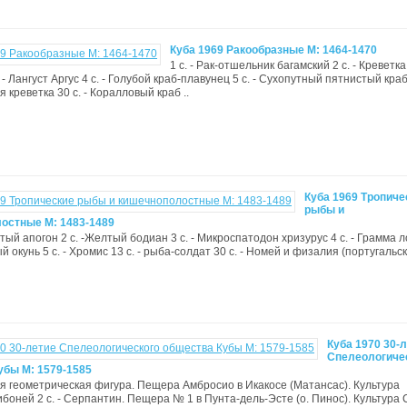
Куба 1969 Ракообразные М: 1464-1470
1 с. - Рак-отшельник багамский 2 с. - Креветка
 - Лангуст Аргус 4 с. - Голубой краб-плавунец 5 с. - Сухопутный пятнистый краб 
 креветка 30 с. - Коралловый краб ..
Куба 1969 Тропиче
рыбы и
остные М: 1483-1489
стый апогон 2 с. -Желтый бодиан 3 с. - Микроспатодон хризурус 4 с. - Грамма 
 окунь 5 с. - Хромис 13 с. - рыба-солдат 30 с. - Номей и физалия (португальс
Куба 1970 30-
Спелеологиче
убы М: 1579-1585
ная геометрическая фигура. Пещера Амбросио в Икакосе (Матансас). Культура
боней 2 с. - Серпантин. Пещера № 1 в Пунта-дель-Эсте (о. Пинос). Культура