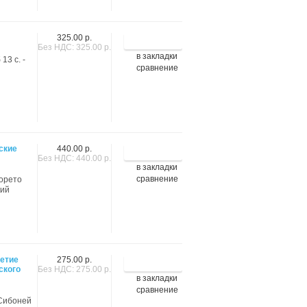
325.00 р.
Без НДС: 325.00 р.
в закладки
13 с. -
сравнение
ские
440.00 р.
Без НДС: 440.00 р.
в закладки
сравнение
лорето
кий
летие
275.00 р.
ского
Без НДС: 275.00 р.
в закладки
сравнение
 Сибоней