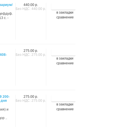
вариум/
440.00 р.
Без НДС: 440.00 р.
в закладки
удефдуф.
сравнение
3 с. -
275.00 р.
408-
Без НДС: 275.00 р.
в закладки
сравнение
9 200-
275.00 р.
 дня
Без НДС: 275.00 р.
в закладки
сравнение
ия) и
ор ..