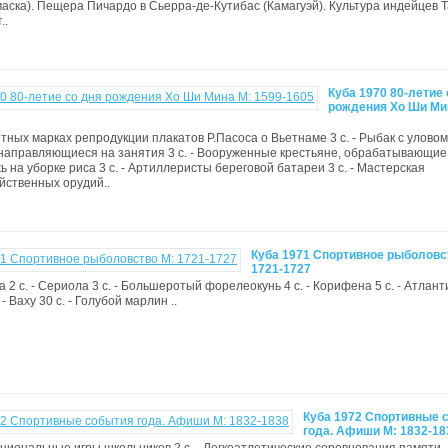
 (маска). Пещера Пичардо в Сьерра-де-Кутибас (Камагуэй). Культура индейцев 
..
Куба 1970 80-летие 
рождения Хо Ши Ми
тных марках репродукции плакатов Р.Пасоса о Вьетнаме 3 с. - Рыбак с уловом 3
направляющиеся на занятия 3 с. - Вооруженные крестьяне, обрабатывающие
ь на уборке риса 3 с. - Артиллеристы береговой батареи 3 с. - Мастерская
йственных орудий..
Куба 1971 Спортивное рыболовс
1721-1727
ла 2 с. - Сериола 3 с. - Большеротый форелеокунь 4 с. - Корифена 5 с. - Атлан
 - Ваху 30 с. - Голубой марлин ..
Куба 1972 Спортивные 
года. Афиши M: 1832-18