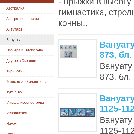
- прыжки в высоту
Австралия
гимнастика, стрель
Австралия - штаты
конны..
Аитутаки
Вануату
Вануату
Гилберт и Эллис о-ва
873, бл.
Другое в Океании
Вануату
Кирибати
873, бл. 
Кокосовые (Килинг) о-ва
Кука о-ва
Вануат
Маршалловы острова
1125-11
Микронезия
Вануату
Науру
1125-112