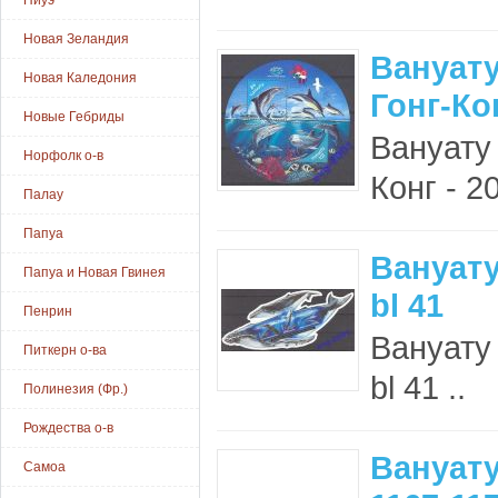
Ниуэ
Новая Зеландия
Вануат
Новая Каледония
Гонг-Кон
Новые Гебриды
Вануату
Норфолк о-в
Конг - 20
Палау
Папуа
Вануату
Папуа и Новая Гвинея
bl 41
Пенрин
Вануату
Питкерн о-ва
bl 41 ..
Полинезия (Фр.)
Рождества о-в
Вануату
Самоа