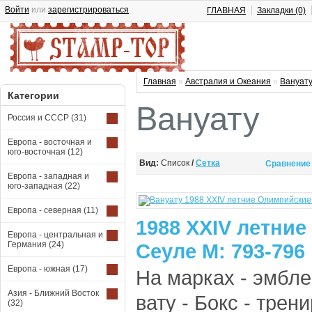
Войти
или
зарегистрироваться
ГЛАВНАЯ
Закладки (0)
Главная
»
Австралия и Океания
»
Вануат
Категории
Вануату
Россия и СССР
(31)
Европа - восточная и
юго-восточная
(12)
Вид:
Список
/
Сетка
Сравнение 
Европа - западная и
юго-западная
(22)
Европа - северная
(11)
1988 XXIV летни
Европа - центральная и
Германия
(24)
Сеуле М: 793-796
Европа - южная
(17)
На марках - эмбл
Азия - Ближний Восток
вату - Бокс - трен
(32)