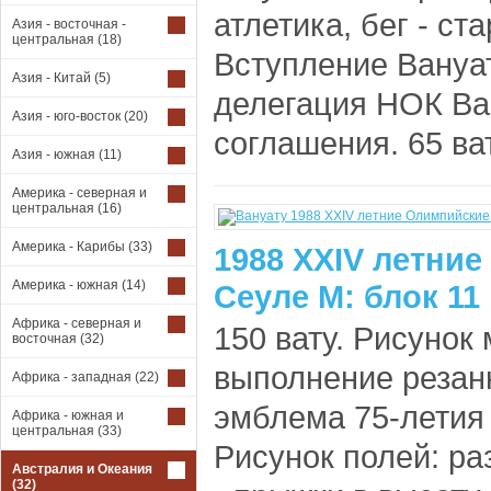
атлетика, бег - ст
Азия - восточная -
центральная
(18)
Вступление Вануа
Азия - Китай
(5)
делегация НОК Ва
Азия - юго-восток
(20)
соглашения. 65 ват
Азия - южная
(11)
Америка - северная и
центральная
(16)
Америка - Карибы
(33)
1988 XXIV летни
Америка - южная
(14)
Сеуле М: блок 11
Африка - северная и
150 вату. Рисунок 
восточная
(32)
выполнение резан
Африка - западная
(22)
эмблема 75-летия
Африка - южная и
центральная
(33)
Рисунок полей: ра
Австралия и Океания
(32)