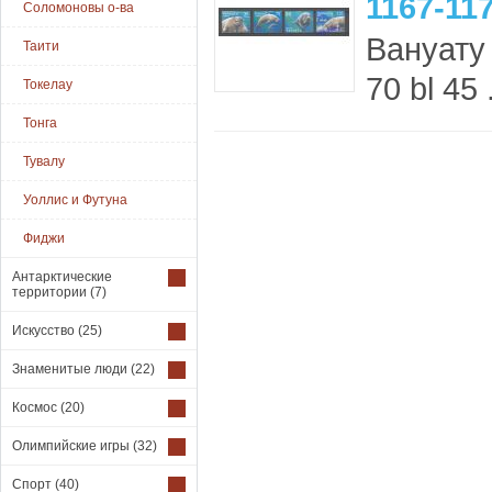
1167-117
Соломоновы о-ва
Вануату
Таити
70 bl 45 .
Токелау
Тонга
Тувалу
Уоллис и Футуна
Фиджи
Антарктические
территории
(7)
Искусство
(25)
Знаменитые люди
(22)
Космос
(20)
Олимпийские игры
(32)
Спорт
(40)