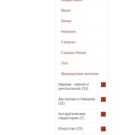
Мавритания
Мали
Нигер
Нигерия
Сенегал
Сьерра-Леоне
Того
Французские колонии
Африка - южная и
центральная
(33)
Австралия и Океания
(32)
Антарктические
территории
(7)
Искусство
(25)