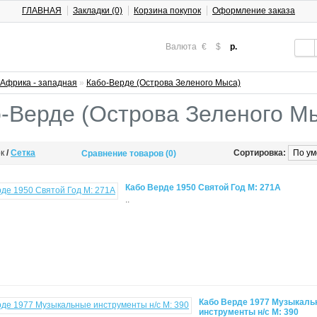
ГЛАВНАЯ
Закладки (0)
Корзина покупок
Оформление заказа
Валюта
€
$
р.
Африка - западная
»
Кабо-Верде (Острова Зеленого Мыса)
-Верде (Острова Зеленого М
ок
/
Сетка
Сортировка:
Сравнение товаров (0)
Кабо Верде 1950 Святой Год М: 271А
..
Кабо Верде 1977 Музыкал
инструменты н/с М: 390