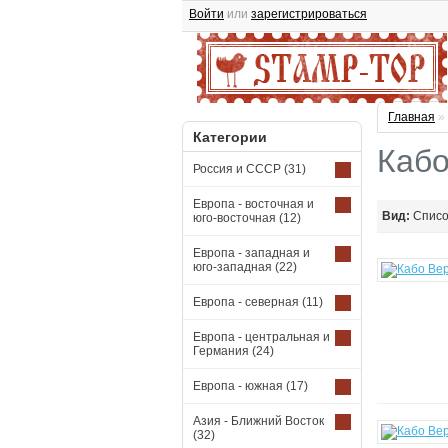
Войти
или
зарегистрироваться
Главная
»
Категории
Кабо
Россия и СССР
(31)
Европа - восточная и
Вид:
Спис
юго-восточная
(12)
Европа - западная и
юго-западная
(22)
Европа - северная
(11)
Европа - центральная и
Германия
(24)
Европа - южная
(17)
Азия - Ближний Восток
(32)