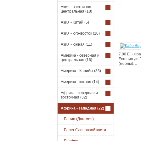
..
Азия - восточная -
центральная
(18)
Азия - Китай
(5)
Азия - юго-восток
(20)
Азия - южная
(11)
7.00 Е. - Фр
Америка - северная и
Eвгенио де 
центральная
(16)
(морны). ..
Америка - Карибы
(33)
Америка - южная
(14)
Африка - северная и
восточная
(32)
Африка - западная
(22)
Бенин (Дагомея)
Берег Слоноваой кости