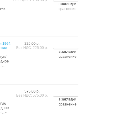
Без НДС: 2 250.00 р.
в закладки
сравнение
ссе.
я 1964
225.00 р.
тние
Без НДС: 225.00 р.
в закладки
сравнение
гун/
водное
L. -
575.00 р.
Без НДС: 575.00 р.
в закладки
гун/
сравнение
водное
L. -