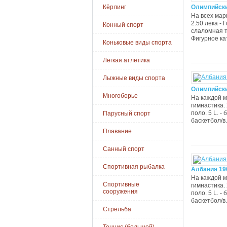
Кёрлинг
Олимпийски
На всех мар
2.50 лека -
Конный спорт
слаломная тр
Фигурное ка
Коньковые виды спорта
Легкая атлетика
Лыжные виды спорта
Олимпийские
Многоборье
На каждой м
гимнастика. 
поло. 5 L. -
Парусный спорт
баскетбол/в.
Плавание
Санный спорт
Спортивная рыбалка
Албания 196
На каждой м
Спортивные
гимнастика. 
сооружения
поло. 5 L. -
баскетбол/в.
Стрельба