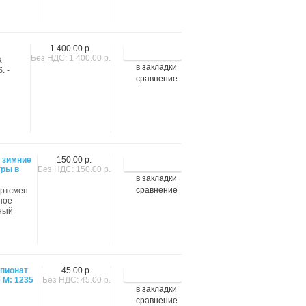
1 400.00 р.
Без НДС: 1 400.00 р.
а
в закладки
. -
сравнение
X зимние
150.00 р.
гры в
Без НДС: 150.00 р.
в закладки
сравнение
ортсмен
ное
нный
мпионат
45.00 р.
 М: 1235
Без НДС: 45.00 р.
в закладки
сравнение