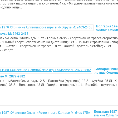
спортсмен на дистанции лыжной гонки. 4 ст. - Фигурное катание - выступление
-одиночницы..
Болгария 1976
зимние Олим
руке М: 2463-2468
ках эмблема Олимпиады. 1 ст. - Горные лыжи - спортсмен на трассе скоростно
. - Лыжный спорт - спортсменка на дистанции; 3 ст. - Прыжки с трамплина - спо
т. - Биатлон - спортсмен на трассе; 18 ст. - Хоккей - вратарь в стойке; 23 ст. -
 спорт - ..
Болгария 1980 
летние Олимп
ве М: 2877-2882
ах - эмблема Олимпиады. 2 St - Баскетбол (мужчины). 13 St - Футбол. 25 St - Х
ны). 35 St - Велоспорт. 43 St - Гандбол (женщины). 1 L - Волейбол (мужчины) .
Болгария 1987
зимние Олимпи