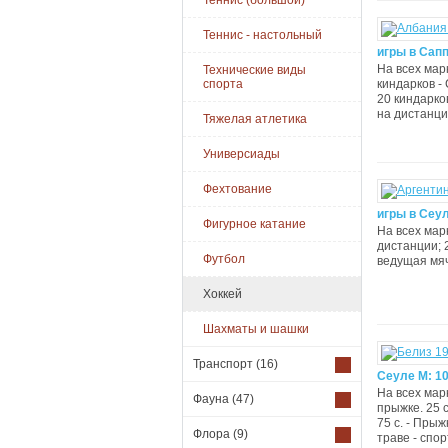
Теннис (большой)
Теннис - настольный
игры в Сапп
На всех мар
Технические виды
спорта
киндарков - 
20 киндарко
на дистанции
Тяжелая атлетика
Универсиады
Фехтование
игры в Сеул
Фигурное катание
На всех мар
дистанции; 2
Футбол
ведущая мяч
Хоккей
Шахматы и шашки
Транспорт
(16)
Сеуле М: 1
На всех мар
Фауна
(47)
прыжке. 25 с
75 с. - Прыж
Флора
(9)
траве - спор