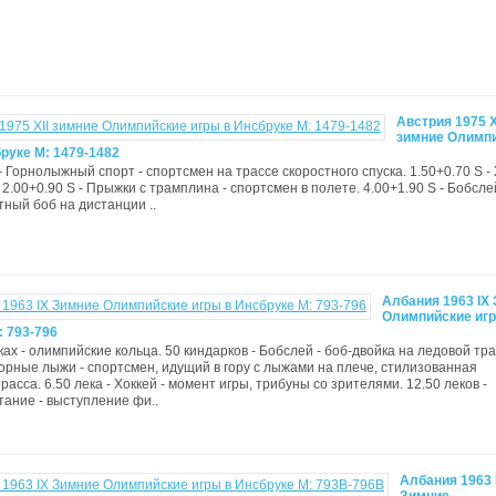
Австрия 1975 X
зимние Олимп
руке М: 1479-1482
- Горнолыжный спорт - спортсмен на трассе скоростного спуска. 1.50+0.70 S - 
 2.00+0.90 S - Прыжки с трамплина - спортсмен в полете. 4.00+1.90 S - Бобсле
ный боб на дистанции ..
Албания 1963 IX
Олимпийские игр
: 793-796
ках - олимпийские кольца. 50 киндарков - Бобслей - боб-двойка на ледовой тра
 Горные лыжи - спортсмен, идущий в гору с лыжами на плече, стилизованная
асса. 6.50 лека - Хоккей - момент игры, трибуны со зрителями. 12.50 леков -
тание - выступление фи..
Албания 1963 