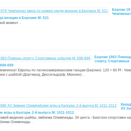
Берлин 19
Чемпионат
ди женщин в Берлине М: 521
овой момент ..
Берлин 1983 Помощ
спорту. Спортивные
 698-699
- Чемпионат Европы по латиноамериканским танцам (Берлин). 120 + 60 Pf - Че
кею с шайбой (Дортмунд, Дюссельдорф, Мюнхен) ..
Канад
XV З
 игры в Калгари. 2-й выпуск М: 1011-1012
Хоккей-ведение шайбы; эмблема Олимпиады. 34 цента - Биатлон-спортсмен н
мблема Олимпиады ..