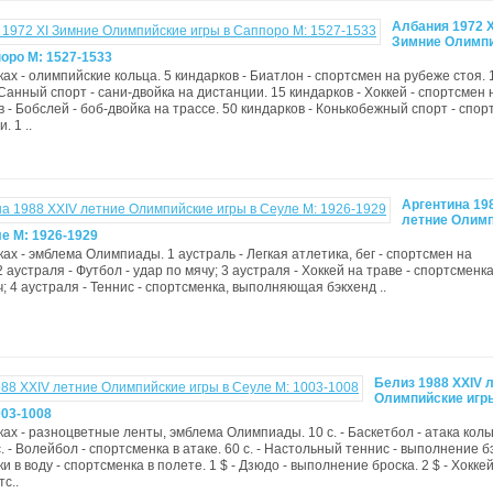
Албания 1972 X
Зимние Олимп
оро М: 1527-1533
ках - олимпийские кольца. 5 киндарков - Биатлон - спортсмен на рубеже стоя. 
Санный спорт - сани-двойка на дистанции. 15 киндарков - Хоккей - спортсмен н
в - Бобслей - боб-двойка на трассе. 50 киндарков - Конькобежный спорт - спо
. 1 ..
Аргентина 19
летние Олим
е М: 1926-1929
ках - эмблема Олимпиады. 1 аустраль - Легкая атлетика, бег - спортсмен на
 аустраля - Футбол - удар по мячу; 3 аустраля - Хоккей на траве - спортсменка
; 4 аустраля - Теннис - спортсменка, выполняющая бэкхенд ..
Белиз 1988 XXIV 
Олимпийские игр
003-1008
ках - разноцветные ленты, эмблема Олимпиады. 10 с. - Баскетбол - атака коль
. - Волейбол - спортсменка в атаке. 60 с. - Настольный теннис - выполнение б
ки в воду - спортсменка в полете. 1 $ - Дзюдо - выполнение броска. 2 $ - Хокке
тс..