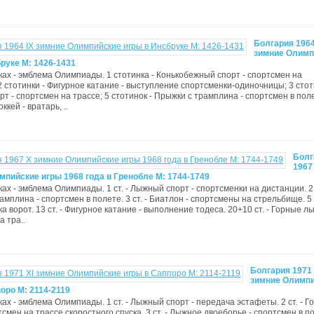
Болгария 1964
зимние Олимп
руке М: 1426-1431
ках - эмблема Олимпиады. 1 стотинка - Конькобежный спорт - спортсмен на
2 стотинки - Фигурное катание - выступление спортсменки-одиночницы; 3 стот
т - спортсмен на трассе; 5 стотинок - Прыжки с трамплина - спортсмен в поле
ккей - вратарь, ..
Болг
1967
мпийские игры 1968 года в Гренобле M: 1744-1749
ах - эмблема Олимпиады. 1 ст. - Лыжный спорт - спортсменки на дистанции. 2 с
мплина - спортсмен в полете. 3 ст. - Биатлон - спортсмены на стрельбище. 5 с
ка ворот. 13 ст. - Фигурное катание - выполнение тодеса. 20+10 ст. - Горные лы
а тра..
Болгария 1971 
зимние Олимп
оро М: 2114-2119
ках - эмблема Олимпиады. 1 ст. - Лыжный спорт - передача эстафеты. 2 ст. - 
смен на трассе скоростного спуска. 3 ст. - Лыжное двоеборье - спортсмен в п