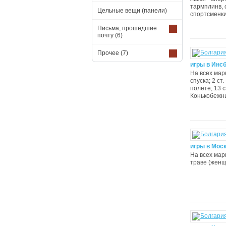
тармплинв, 
Цельные вещи (панели)
спортсменки
Письма, прошедшие
почту
(6)
Прочее
(7)
игры в Инсб
На всех мар
спуска; 2 ст
полете; 13 с
Конькобежный
игры в Моск
На всех марк
траве (женщи