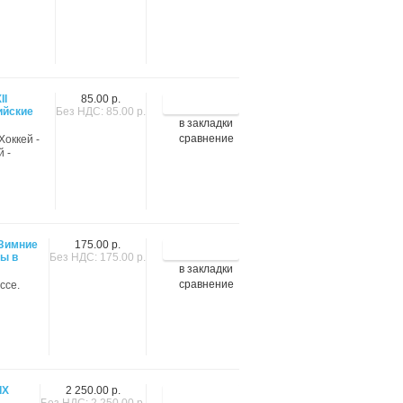
II
85.00 р.
ийские
Без НДС: 85.00 р.
в закладки
сравнение
Хоккей -
й -
 Зимние
175.00 р.
ы в
Без НДС: 175.00 р.
в закладки
сравнение
ссе.
IX
2 250.00 р.