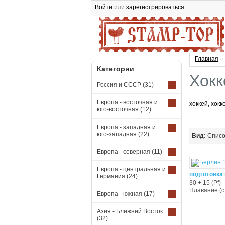
Войти
или
зарегистрироваться
Главная
»
Категории
Хокк
Россия и СССР
(31)
Европа - восточная и
хоккей, хокк
юго-восточная
(12)
Европа - западная и
юго-западная
(22)
Вид:
Спис
Европа - северная
(11)
Европа - центральная и
подготовка
Германия
(24)
30 + 15 (Pf) 
Плавание (с
Европа - южная
(17)
Азия - Ближний Восток
(32)