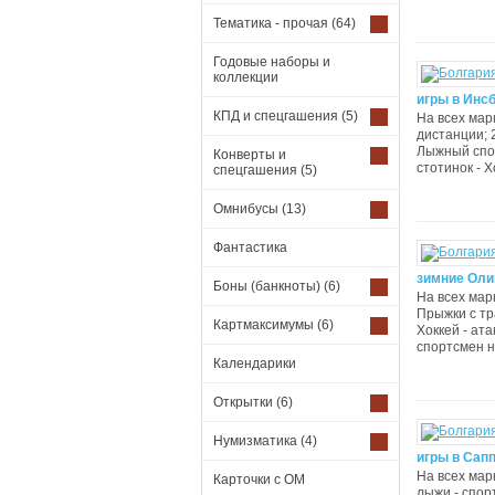
Тематика - прочая
(64)
Годовые наборы и
коллекции
игры в Инсб
КПД и спецгашения
(5)
На всех мар
дистанции; 
Лыжный спор
Конверты и
стотинок - Хо
спецгашения
(5)
Омнибусы
(13)
Фантастика
зимние Оли
Боны (банкноты)
(6)
На всех марк
Прыжки с тра
Картмаксимумы
(6)
Хоккей - ата
спортсмен н
Календарики
Открытки
(6)
Нумизматика
(4)
игры в Сапп
На всех мар
Карточки с ОМ
лыжи - спорт