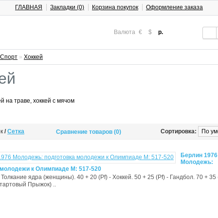
ГЛАВНАЯ
Закладки (0)
Корзина покупок
Оформление заказа
Валюта
€
$
р.
Спорт
»
Хоккей
ей
ей на траве, хоккей с мячом
ок
/
Сетка
Сортировка:
Сравнение товаров (0)
Берлин 1976
Молодежь:
 молодежи к Олимпиаде М: 517-520
- Толкание ядра (женщины). 40 + 20 (Pf) - Хоккей. 50 + 25 (Pf) - Гандбол. 70 + 35 (
тартовый Прыжок) ..