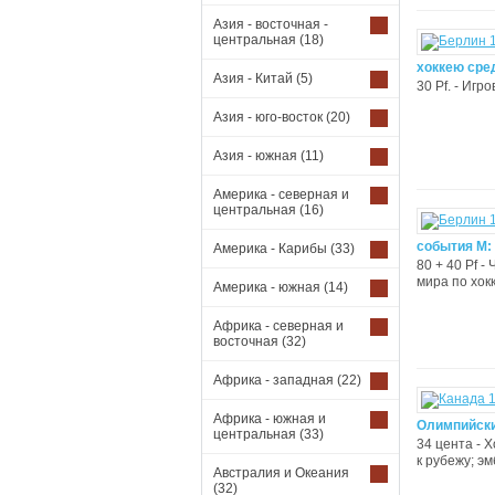
Азия - восточная -
центральная
(18)
хоккею сре
Азия - Китай
(5)
30 Pf. - Игр
Азия - юго-восток
(20)
Азия - южная
(11)
Америка - северная и
центральная
(16)
события М:
Америка - Карибы
(33)
80 + 40 Pf 
мира по хок
Америка - южная
(14)
Африка - северная и
восточная
(32)
Африка - западная
(22)
Африка - южная и
Олимпийские
центральная
(33)
34 цента - 
к рубежу; э
Австралия и Океания
(32)