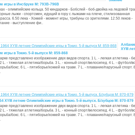
Зимние
е игры в Инсбруке М: 793B-796B
ках - олимпийские кольца. 50 киндарков - Бобслей - боб-двойка на ледовой тра
 Горные лыжи - спортсмен, идущий в гору с лыжами на плече, стилизованная
асса. 6.50 лека - Хоккей - момент игры, трибуны со зрителями. 12.50 леков -
тание - выступление фи..
Албани
XYIII ле
 игры в Токио. 5-й выпуск М: 859-868
арке представлено изображение двух видов спорта. 1 L. - легкая атлетика - бе
2 L. - тяжелая атлетика/борьба. 3 L. - конный спорт/велосипед. 4 L. - футбол/
 борьба/бокс. 6 L. - пятиборье/хоккей на траве. 7 L. - плавание/парусный спорт. 8 
.
4 XYIII летние Олимпийские игры в Токио. 5-й выпуск. Б/зубцов М: 870-879
арке представлено изображение двух видов спорта. 1 L. - легкая атлетика - бе
2 L. - тяжелая атлетика/борьба. 3 L. - конный спорт/велосипед. 4 L. - футбол/
 борьба/бокс. 6 L. - пятиборье/хоккей на траве. 7 L. - плавание/парусный спорт. 8 
.