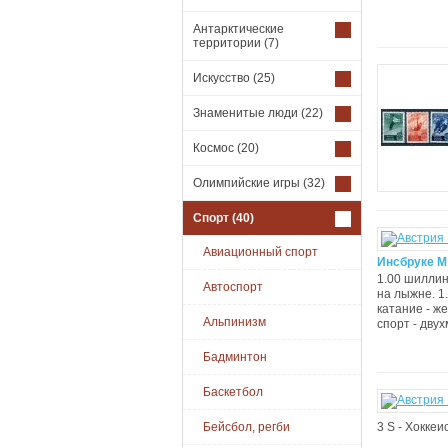
Антарктические
территории
(7)
Искусство
(25)
Знаменитые люди
(22)
Космос
(20)
Олимпийские игры
(32)
Спорт
(40)
Авиационный спорт
Инсбруке М:
1.00 шиллин
Автоспорт
на лыжне. 1
катание - ж
Альпинизм
спорт - двух
Бадминтон
Баскетбол
Бейсбол, регби
3 S - Хоккеи