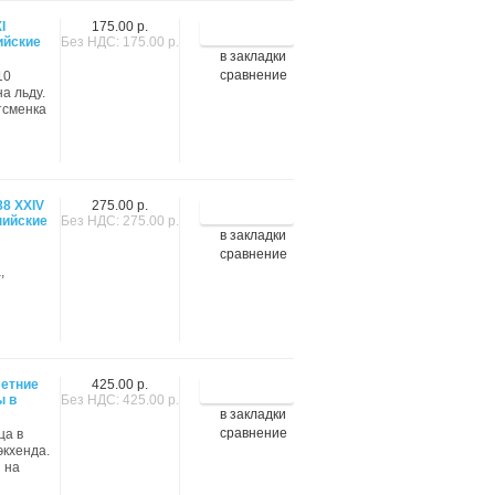
I
175.00 р.
ийские
Без НДС: 175.00 р.
в закладки
сравнение
10
а льду.
ртсменка
88 XXIV
275.00 р.
пийские
Без НДС: 275.00 р.
в закладки
сравнение
,
летние
425.00 р.
ы в
Без НДС: 425.00 р.
в закладки
сравнение
ца в
экхенда.
й на