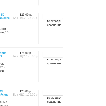
 IX
125.00 р.
ийские
Без НДС: 125.00 р.
в закладки
сравнение
инки -
те; 10
ария
175.00 р.
 X
Без НДС: 175.00 р.
в закладки
сравнение
т. -
т. -
жи -
ХI
125.00 р.
ийские
Без НДС: 125.00 р.
в закладки
сравнение
Горные
олете с