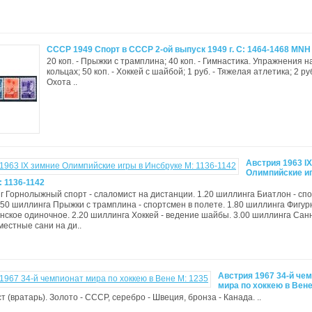
СССР 1949 Спорт в СССР 2-ой выпуск 1949 г. С: 1464-1468 MNH
20 коп. - Прыжки с трамплина; 40 коп. - Гимнастика. Упражнения н
кольцах; 50 коп. - Хоккей с шайбой; 1 руб. - Тяжелая атлетика; 2 руб
Охота ..
Австрия 1963 I
Олимпийские и
 1136-1142
г Горнолыжный спорт - слаломист на дистанции. 1.20 шиллинга Биатлон - сп
.50 шиллинга Прыжки с трамплина - спортсмен в полете. 1.80 шиллинга Фигур
енское одиночное. 2.20 шиллинга Хоккей - ведение шайбы. 3.00 шиллинга Са
местные сани на ди..
Австрия 1967 34-й че
мира по хоккею в Вене
ст (вратарь). Золото - СССР, серебро - Швеция, бронза - Канада. ..