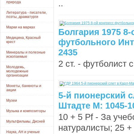
..
природа
Литература - писатели,
поэты, драматурги
Марки на марках
Болгария 1975 8-
Медицина, Красный
футбольного Инт
крест
2435
Минералы и полезные
ископаемые
2 ст. - футболист с
Молодежь,
молодежные
организации
Монеты, банкноты и
акции
5-й пионерский с
Музеи
Штадте М: 1045-1
Музыка и композиторы
10 + 5 Pf - За уче
Мультфильмы, Дисней
натуралисты; 25 + 1
Наука, АН и ученые