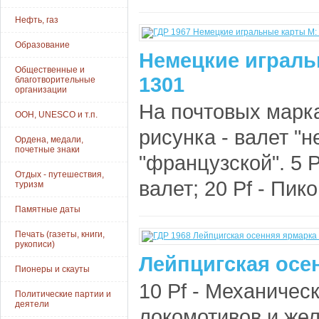
Нефть, газ
Образование
Немецкие играль
Общественные и
1301
благотворительные
организации
На почтовых марка
ООН, UNESCO и т.п.
рисунка - валет "н
Ордена, медали,
почетные знаки
"французской". 5 P
Отдых - путешествия,
валет; 20 Pf - Пик
туризм
Памятные даты
Печать (газеты, книги,
рукописи)
Лейпцигская осе
Пионеры и скауты
10 Pf - Механичес
Политические партии и
деятели
локомотивов и же