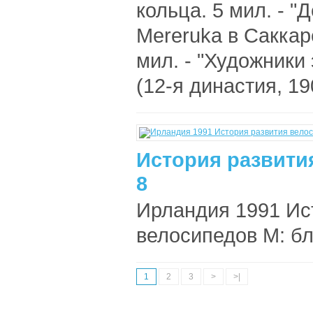
кольца. 5 мил. - "
Mereruka в Саккаре
мил. - "Художники
(12-я династия, 190
История развити
8
Ирландия 1991 Ис
велосипедов М: бл 
1
2
3
>
>|