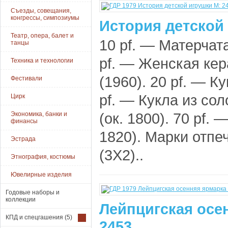
Съезды, совещания,
конгрессы, симпозиумы
История детской 
Театр, опера, балет и
10 pf. — Матерчата
танцы
pf. — Женская ке
Техника и технологии
(1960). 20 pf. — К
Фестивали
pf. — Кукла из со
Цирк
(ок. 1800). 70 pf.
Экономика, банки и
финансы
1820). Марки отпе
Эстрада
(3X2)..
Этнография, костюмы
Ювелирные изделия
Годовые наборы и
коллекции
Лейпцигская осен
КПД и спецгашения
(5)
2453