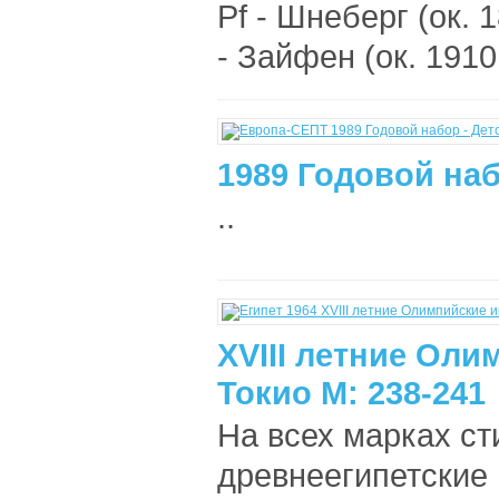
Pf - Шнеберг (ок. 18
- Зайфен (ок. 1910 г
1989 Годовой наб
..
XVIII летние Оли
Токио М: 238-241
На всех марках с
древнеегипетские