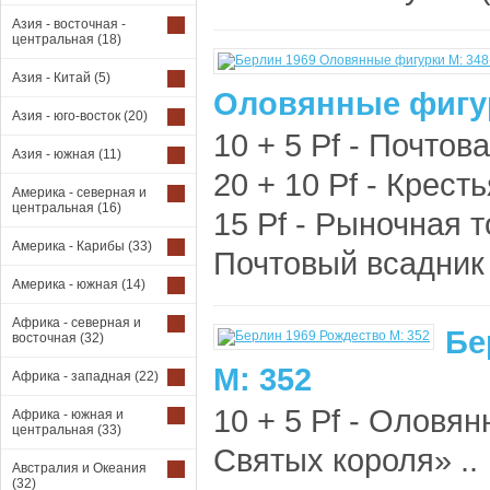
Азия - восточная -
центральная
(18)
Азия - Китай
(5)
Оловянные фигур
Азия - юго-восток
(20)
10 + 5 Pf - Почтова
Азия - южная
(11)
20 + 10 Pf - Кресть
Америка - северная и
центральная
(16)
15 Pf - Рыночная то
Америка - Карибы
(33)
Почтовый всадник (о
Америка - южная
(14)
Африка - северная и
Бе
восточная
(32)
М: 352
Африка - западная
(22)
10 + 5 Pf - Оловя
Африка - южная и
центральная
(33)
Святых короля» ..
Австралия и Океания
(32)