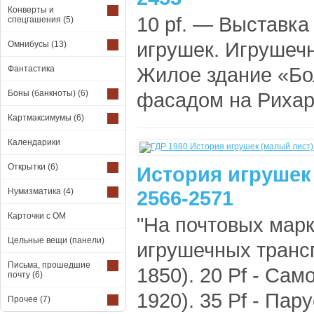
Конверты и
10 pf. — Выставка
спецгашения
(5)
игрушек. Игрушечн
Омнибусы
(13)
Жилое здание «Бо
Фантастика
Боны (банкноты)
(6)
фасадом на Рихард
Картмаксимумы
(6)
Календарики
Открытки
(6)
История игрушек
Нумизматика
(4)
2566-2571
Карточки с ОМ
"На почтовых мар
Цельные вещи (панели)
игрушечных трансп
Письма, прошедшие
1850). 20 Pf - Сам
почту
(6)
1920). 35 Pf - Пару
Прочее
(7)