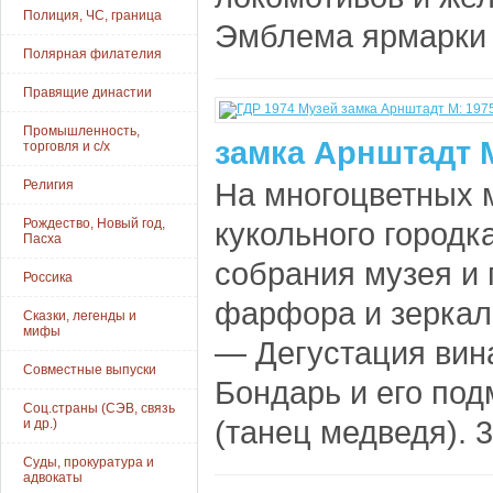
Полиция, ЧС, граница
Эмблема ярмарки 
Полярная филателия
Правящие династии
Промышленность,
замка Арнштадт М
торговля и с/х
На многоцветных 
Религия
Рождество, Новый год,
кукольного городк
Пасха
собрания музея и 
Россика
фарфора и зеркал. 
Сказки, легенды и
мифы
— Дегустация вина
Совместные выпуски
Бондарь и его под
Соц.страны (СЭВ, связь
(танец медведя). 35
и др.)
Суды, прокуратура и
адвокаты