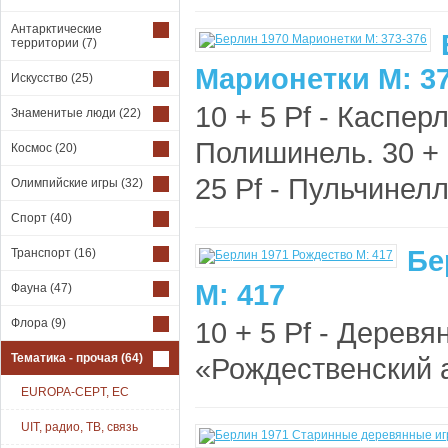
Антарктические
территории
(7)
Марионетки М: 37
Искусство
(25)
10 + 5 Pf - Касперл
Знаменитые люди
(22)
Полишинель. 30 + 
Космос
(20)
25 Pf - Пульчинелл
Олимпийские игры
(32)
Спорт
(40)
Бе
Транспорт
(16)
М: 417
Фауна
(47)
Флора
(9)
10 + 5 Pf - Дерев
Тематика - прочая
(64)
«Рождественский а
EUROPA-CEPT, EC
UIT, радио, ТВ, связь