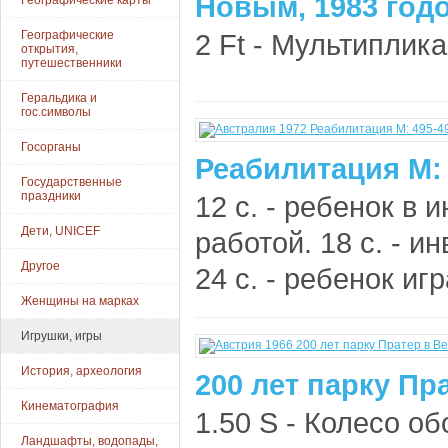
Новым, 1983 годо
Географические карты
Географические
2 Ft - Мультиплика
открытия,
путешественники
Геральдика и
гос.символы
Госорганы
Реабилитация М: 
Государственные
праздники
12 с. - ребенок в 
Дети, UNICEF
работой. 18 с. - и
Другое
24 с. - ребенок игр
Женщины на марках
Игрушки, игры
История, археология
200 лет парку Пр
Кинематография
1.50 S - Колесо о
Ландшафты, водопады,