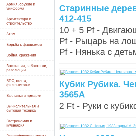
Армия, оружие и
Старинные дере
униформа
412-415
Архитектура и
строительство
10 + 5 Pf - Двигаю
Атом
Pf - Рыцарь на лош
Борьба с фашизмом
Pf - Нянька с детьм
Война, сражения
Восстания, забастовки,
революции
ВПС, почта,
Кубик Рубика. Ч
фил.выставки
3565A
Выставки и ярмарки
2 Ft - Руки с кубик
Вычислительная и
бытовая техника
Гастрономия и
кулинария