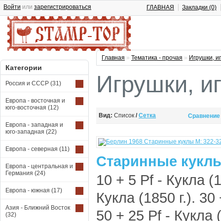
Войти
или
зарегистрироваться
ГЛАВНАЯ
Закладки (0)
Главная
»
Тематика - прочая
»
Игрушки, и
Категории
Игрушки, и
Россия и СССР
(31)
Европа - восточная и
юго-восточная
(12)
Вид:
Список
/
Сетка
Сравнение 
Европа - западная и
юго-западная
(22)
Европа - северная
(11)
Старинные куклы
Европа - центральная и
Германия
(24)
10 + 5 Pf - Кукла (1
Европа - южная
(17)
Кукла (1850 г.). 30 
Азия - Ближний Восток
50 + 25 Pf - Кукла (
(32)